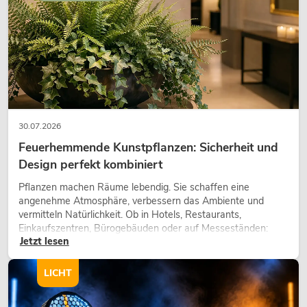
30.07.2026
Feuerhemmende Kunstpflanzen: Sicherheit und
Design perfekt kombiniert
Pflanzen machen Räume lebendig. Sie schaffen eine
angenehme Atmosphäre, verbessern das Ambiente und
vermitteln Natürlichkeit. Ob in Hotels, Restaurants,
Einkaufszentren, Bürogebäuden oder auf Messeständen:
Jetzt lesen
eine hochwertige Begrünung gehört heute längst zum
modernen Raumkonzept.
LICHT