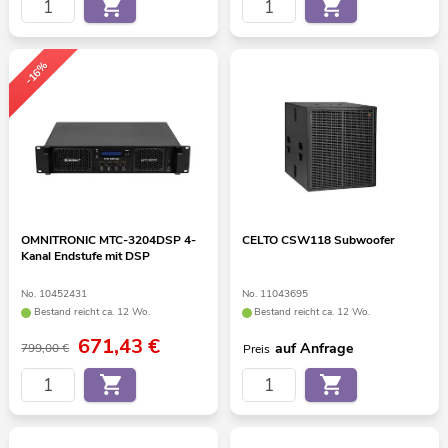
-16%
OMNITRONIC MTC-3204DSP 4-
CELTO CSW118 Subwoofer
Kanal Endstufe mit DSP
No. 10452431
No. 11043695
Bestand reicht ca. 12 Wo.
Bestand reicht ca. 12 Wo.
671,43
€
auf Anfrage
799,00 €
Preis