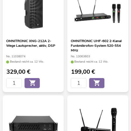
OMNITRONIC XNG-212A 2-
OMNITRONIC UHF-602 2-Kanal
Wege Lautsprecher, aktiv, DSP
Funkmikrofon-System 520-554
MHz
No. 11038074
No. 13063603
Bestand reicht ca. 12 Wo.
Bestand reicht ca. 12 Wo.
329,00
€
199,00
€