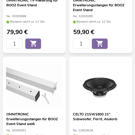
OMNITRONIC TV-Halterung für
OMNITRONIC
BOOZ Event Stand
Erweiterungsstangen für BOOZ
Event Stand
No. 32000088
No. 32000089
Bestand reicht ca. 12 Wo.
Bestand reicht ca. 12 Wo.
79,90
€
59,90
€
OMNITRONIC
CELTO 21SW1800 21"
Erweiterungsstangen für BOOZ
Subwoofer, Ferrit, Alukorb
Event Stand weiß
No. 32000091
No. 12603618