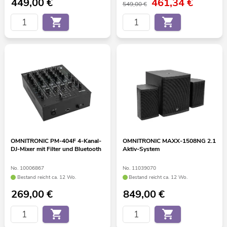
449,00
€
461,34
€
549,00 €
OMNITRONIC PM-404F 4-Kanal-
OMNITRONIC MAXX-1508NG 2.1
DJ-Mixer mit Filter und Bluetooth
Aktiv-System
No. 10006867
No. 11039070
Bestand reicht ca. 12 Wo.
Bestand reicht ca. 12 Wo.
269,00
€
849,00
€