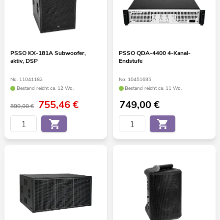
PSSO KX-181A Subwoofer,
PSSO QDA-4400 4-Kanal-
aktiv, DSP
Endstufe
No. 11041182
No. 10451695
Bestand reicht ca. 12 Wo.
Bestand reicht ca. 11 Wo.
755,46
€
749,00
€
899,00 €