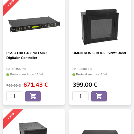
-16%
PSSO DXO-48 PRO MK2
OMNITRONIC BOOZ Event Stand
Digitaler Controller
No. 10356365
No. 32000080
Bestand reicht ca. 12 Wo.
Bestand reicht ca. 3 Wo.
671,43
€
399,00
€
799,00 €
-16%