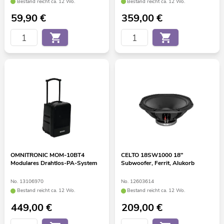
Bestand reicht ca. 12 Wo.
Bestand reicht ca. 12 Wo.
59,90
€
359,00
€
OMNITRONIC MOM-10BT4
CELTO 18SW1000 18"
Modulares Drahtlos-PA-System
Subwoofer, Ferrit, Alukorb
No. 13106970
No. 12603614
Bestand reicht ca. 12 Wo.
Bestand reicht ca. 12 Wo.
449,00
€
209,00
€