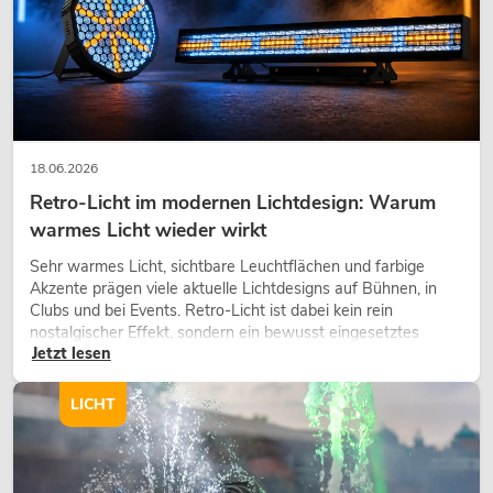
18.06.2026
Retro-Licht im modernen Lichtdesign: Warum
warmes Licht wieder wirkt
Sehr warmes Licht, sichtbare Leuchtflächen und farbige
Akzente prägen viele aktuelle Lichtdesigns auf Bühnen, in
Clubs und bei Events. Retro-Licht ist dabei kein rein
nostalgischer Effekt, sondern ein bewusst eingesetztes
Jetzt lesen
Gestaltungsmittel: Es schafft Atmosphäre, gibt Szenen
Charakter und kann technische LED-Setups emotionaler
wirken lassen.
LICHT