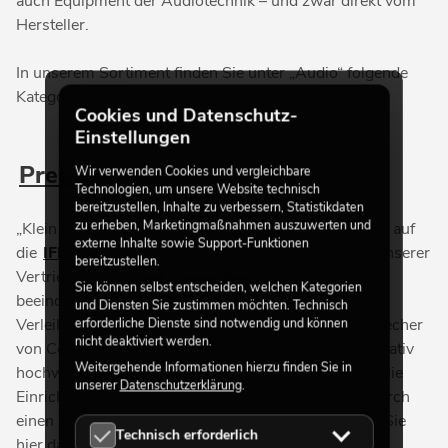
auch Equipment der Audiotechnik – und zwar direkt vom
Hersteller.
In unserem Sortiment finden Sie unter „Audio“ folgende
Kategorien:
Cookies und Datenschutz-
Einstellungen
Premium Audio Solutions
Wir verwenden Cookies und vergleichbare
Technologien, um unsere Website technisch
bereitzustellen, Inhalte zu verbessern, Statistikdaten
zu erheben, Marketingmaßnahmen auszuwerten und
„Klein im Format, groß im Klang“: Dies trifft nicht nur auf
externe Inhalte sowie Support-Funktionen
die
IFIX-Serie
zu. Zwar variieren die Lautsprecher unserer
bereitzustellen.
Vertriebsmarke
Celto Acoustique
in ihrer Größe, ihr
Sie können selbst entscheiden, welchen Kategorien
beeindruckender Klang überzeugt aber Musiker und
und Diensten Sie zustimmen möchten. Technisch
Verleiher gleichermaßen. Die verschiedenen Lautsprecher
erforderliche Dienste sind notwendig und können
nicht deaktiviert werden.
von Celto Acoustique zeichnen sich durch eine qualitativ
Weitergehende Informationen hierzu finden Sie in
hochwertige Verarbeitung aus, fügen sich dezent in die
unserer
Datenschutzerklärung
.
Einrichtung Ihrer Eventlocation ein und bestechen durch
einen hervorragenden Sound. Bestimmt ist auch für Sie
Technisch erforderlich
hier das passende Boxensystem dabei.