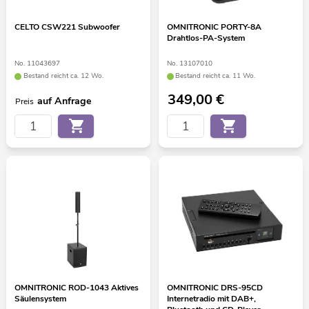
CELTO CSW221 Subwoofer
OMNITRONIC PORTY-8A
Drahtlos-PA-System
No. 11043697
No. 13107010
Bestand reicht ca. 12 Wo.
Bestand reicht ca. 11 Wo.
349,00
€
auf Anfrage
Preis
OMNITRONIC ROD-1043 Aktives
OMNITRONIC DRS-95CD
Säulensystem
Internetradio mit DAB+,