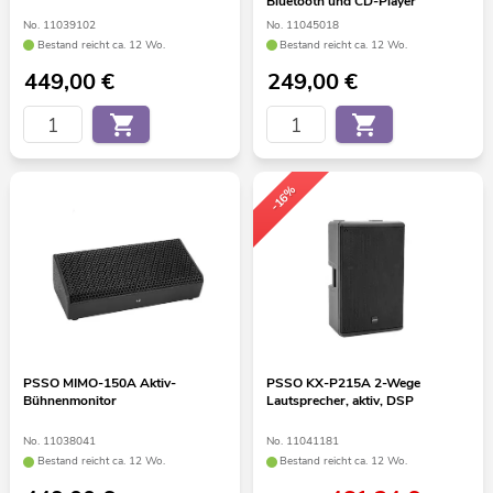
Bluetooth und CD-Player
No. 11039102
No. 11045018
Bestand reicht ca. 12 Wo.
Bestand reicht ca. 12 Wo.
449,00
€
249,00
€
-16%
PSSO MIMO-150A Aktiv-
PSSO KX-P215A 2-Wege
Bühnenmonitor
Lautsprecher, aktiv, DSP
No. 11038041
No. 11041181
Bestand reicht ca. 12 Wo.
Bestand reicht ca. 12 Wo.