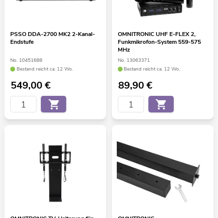
PSSO DDA-2700 MK2 2-Kanal-
OMNITRONIC UHF E-FLEX 2,
Endstufe
Funkmikrofon-System 559-575
MHz
No. 10451688
No. 13063371
Bestand reicht ca. 12 Wo.
Bestand reicht ca. 12 Wo.
549,00
€
89,90
€