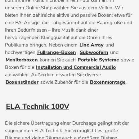
kommt Ihre Musik nicht bei Ihrem Publikum an? In
unserem Online Shop wählen Sie aus dem Vollen. Wir
bieten Ihnen zahlreiche aktive und passive Boxen; etwa für
eine PA-Anlage, die – abgestimmt auf die Raumgröße und
Ihren Bedürfnissen – Ihre Musik dank einer
hervorragenden Klangqualität auf die Ohren Ihres
Publikums bringen. Neben einem
Line Array
und
hochwertigen
Fullrange-Boxen
,
Subwoofern
und
Monitorboxen
können Sie auch
Portable Systeme
sowie
Boxen für die
Installation und Commercial Audio
auswählen. Außerdem erwarten Sie diverse
Boxenständer
sowie Zubehör für die
Boxenmontage
.
ELA Technik 100V
Die sichere Übertragung einer Durchsage gelingt mit der
sogenannten ELA Technik. Sie ermöglicht es, große
Räume und kleine Räume auch auf größere Distanz