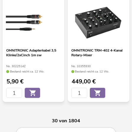
OMNITRONIC Adapterkabel 3,5
OMNITRONIC TRM-402 4-Kanal
Klinke/2xCinch 1m sw
Rotary-Mixer
No. 3022514Z
No. 10355930
Bestand reicht ca. 12 Wo.
Bestand reicht ca. 12 Wo.
5,90
€
449,00
€
30 von 1804