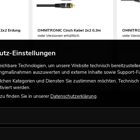
 2x2 Erdung
OMNITRONIC Cinch Kabel 2x2 0,3m
OMNITRON
viele Versionen erhältlich
viele Versi
No. 30209352
No. 302204
Bestand reicht ca. 12 Wo.
Bestand r
utz-Einstellungen
chbare Technologien, um unsere Website technisch bereitzustellen,
1,90
€
4,50
€
tingmaßnahmen auszuwerten und externe Inhalte sowie Support-Fun
lchen Kategorien und Diensten Sie zustimmen möchten. Technisch e
iviert werden.
u finden Sie in unserer
Datenschutzerklärung
.