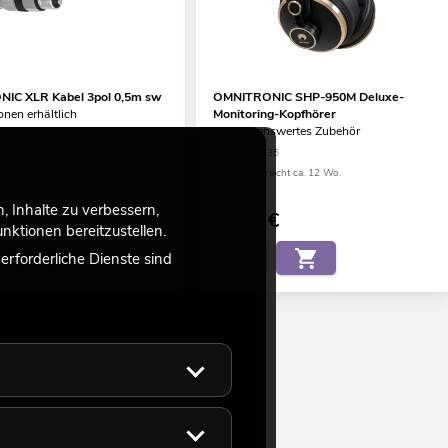
IC XLR Kabel 3pol 0,5m sw
OMNITRONIC SHP-950M Deluxe-
onen erhältlich
Monitoring-Kopfhörer
Empfehlenswertes Zubehör
00
No. 14000335
eicht ca. 12 Wo.
Bestand reicht ca. 12 Wo.
 Inhalte zu verbessern,
79,90
€
ktionen bereitzustellen.
rforderliche Dienste sind