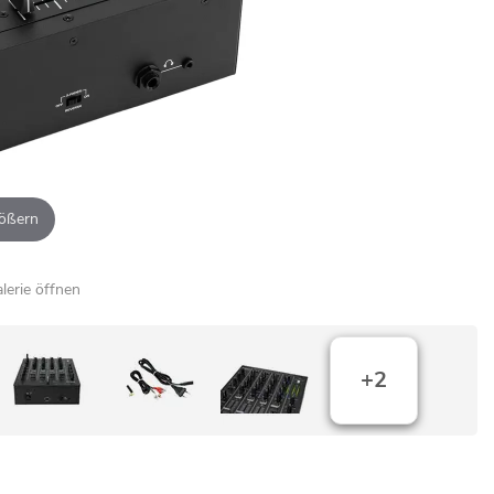
ößern
alerie öffnen
+2