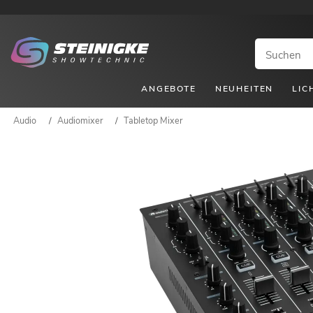
ANGEBOTE
NEUHEITEN
LIC
Audio
/
Audiomixer
/
Tabletop Mixer