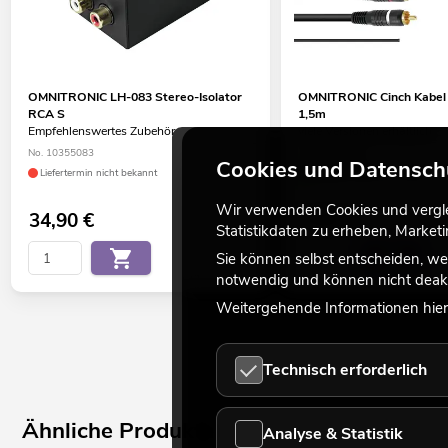
OMNITRONIC LH-083 Stereo-Isolator
OMNITRONIC Cinch Kabel
RCA S
1,5m
Empfehlenswertes Zubehör
viele Versionen erhältlich
No. 10355083
No. 3020940N
Cookies und Datensch
Liefertermin nicht bekannt
Bestand reicht ca. 12 Wo.
Wir verwenden Cookies und verglei
34,90
€
6,90
€
Statistikdaten zu erheben, Marke
Sie können selbst entscheiden, we
notwendig und können nicht deakt
Weitergehende Informationen hierz
Technisch erforderlich
Ähnliche Produkte
Analyse & Statistik