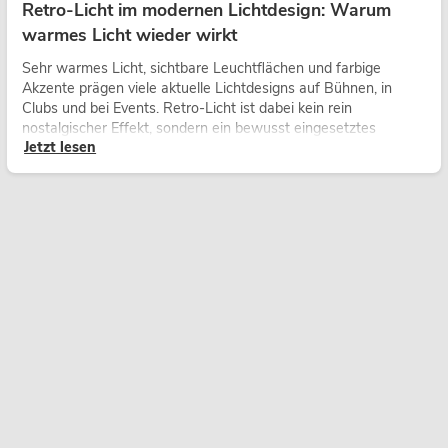
Retro-Licht im modernen Lichtdesign: Warum
warmes Licht wieder wirkt
Sehr warmes Licht, sichtbare Leuchtflächen und farbige
Akzente prägen viele aktuelle Lichtdesigns auf Bühnen, in
Clubs und bei Events. Retro-Licht ist dabei kein rein
nostalgischer Effekt, sondern ein bewusst eingesetztes
Jetzt lesen
Gestaltungsmittel: Es schafft Atmosphäre, gibt Szenen
Charakter und kann technische LED-Setups emotionaler
wirken lassen.