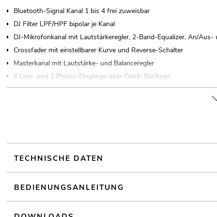
Bluetooth-Signal Kanal 1 bis 4 frei zuweisbar
DJ Filter LPF/HPF bipolar je Kanal
DJ-Mikrofonkanal mit Lautstärkeregler, 2-Band-Equalizer, An/Aus- 
Crossfader mit einstellbarer Kurve und Reverse-Schalter
Masterkanal mit Lautstärke- und Balanceregler
6 Line- und 2 Phono-Eingänge über Cinch-Buchsen
Zusätzlicher Record-Ausgang
Vorhören aller Eingangskanäle und der Mastersumme über regelba
Ansteuerbar über Bluetooth
Bluetooth: Reichweite von bis zu 20m
Tischpultgehäuse
TECHNISCHE DATEN
BEDIENUNGSANLEITUNG
DOWNLOADS