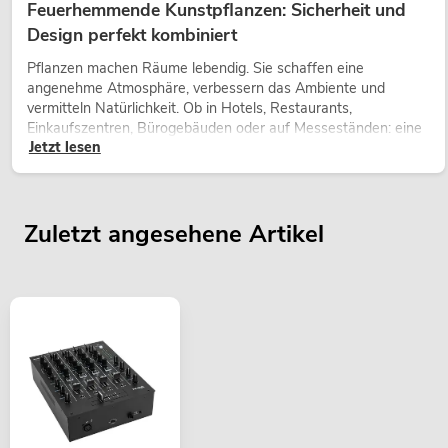
Feuerhemmende Kunstpflanzen: Sicherheit und
Design perfekt kombiniert
Pflanzen machen Räume lebendig. Sie schaffen eine
angenehme Atmosphäre, verbessern das Ambiente und
vermitteln Natürlichkeit. Ob in Hotels, Restaurants,
Einkaufszentren, Bürogebäuden oder auf Messeständen: eine
Jetzt lesen
hochwertige Begrünung gehört heute längst zum modernen
Raumkonzept.
Zuletzt angesehene Artikel