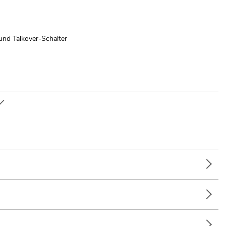
und Talkover-Schalter
ren Stereo-Kopfhörerausgang