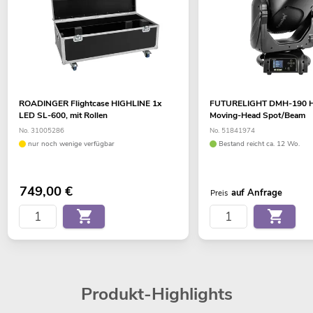
ROADINGER Flightcase HIGHLINE 1x
FUTURELIGHT DMH-190 H
LED SL-600, mit Rollen
Moving-Head Spot/Beam
No. 31005286
No. 51841974
nur noch wenige verfügbar
Bestand reicht ca. 12 Wo.
749,00
€
auf Anfrage
Preis
Produkt-Highlights