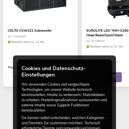
CELTO CSW221 Subwoofer
EUROLITE LED TMH-S200
Head Beam/Spot/Wash
No. 11043697
No. 51786087
Bestand reicht ca. 12 Wo.
Bestand reicht ca. 12 Wo.
999,00
€
auf Anfrage
Cookies und Datenschutz-
Preis
Einstellungen
Wir verwenden Cookies und vergleichbare
Technologien, um unsere Website technisch
bereitzustellen, Inhalte zu verbessern, Statistikdaten
zu erheben, Marketingmaßnahmen auszuwerten und
externe Inhalte sowie Support-Funktionen
bereitzustellen.
Sie können selbst entscheiden, welchen Kategorien
und Diensten Sie zustimmen möchten. Technisch
erforderliche Dienste sind notwendig und können