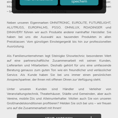
speichern
einer Bühne oder im Studio brauchen: Ob Instrumente, CD-Player,
Mischpulte, Dekoration, Cases, Kabelbrücken, Adapter oder Theaterhaken
– bei unserem Angebot werden Sie fündig.
Neben unseren Eigenmarken OMNITRONIC, EUROLITE, FUTURELIGHT,
ALUTRUSS, EUROPALMS, PSSO, OMNILUX, ROADINGER und
DIMAVERY führen wir auch Produkte anderer namhafter Hersteller. Sie
haben bei uns die Auswahl aus tausenden Produkten in allen
Preisklassen: Vom günstigen Einsteigergerät bis hin zur professionellen
Ausrüstung.
Als Familienunternehmen legt Steinigke Showtechnic besonderen Wert
auf eine partnerschaftliche Zusammenarbeit mit seinen Kunden,
Lieferanten und Mitarbeitern. Deshalb gehört für uns eine umfassende
Beratung genauso zum guten Ton wie ein freundlicher und verlässlicher
Service. Als Kunde haben Sie bei uns immer einen persönlichen
Ansprechpartner, der Ihnen mit offenen Ohren zur Verfügung steht.
Unter unseren Kunden sind Händler und Verleiher von
Veranstaltungstechnik, Theaterhäuser, Städte und Gemeinden, aber auch
Vereine, mobile DJs und Alleinunterhalter. Wollen auch Sie von unseren
Großhandelskonditionen profitieren? Melden Sie sich bei uns – wir freuen
uns auf die Zusammenarbeit mit Ihnen!