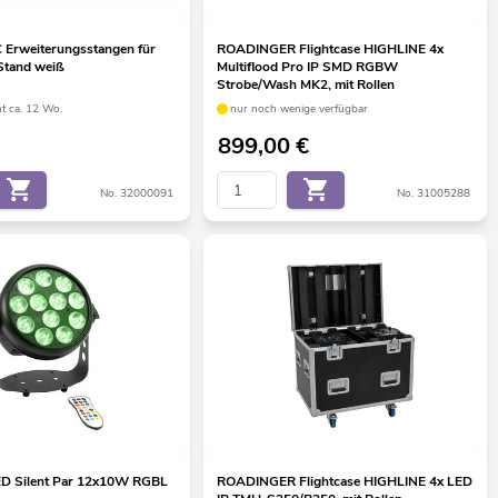
Erweiterungsstangen für
ROADINGER Flightcase HIGHLINE 4x
Stand weiß
Multiflood Pro IP SMD RGBW
Strobe/Wash MK2, mit Rollen
ht ca. 12 Wo.
nur noch wenige verfügbar
899,00
€
No. 32000091
No. 31005288
D Silent Par 12x10W RGBL
ROADINGER Flightcase HIGHLINE 4x LED