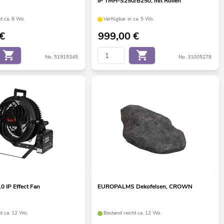
IP TMH-S250/B250, mit Rollen
t ca. 8 Wo.
Verfügbar in ca. 5 Wo.
€
999,00
€
No. 51915345
No. 31005278
 IP Effect Fan
EUROPALMS Dekofelsen, CROWN
ht ca. 12 Wo.
Bestand reicht ca. 12 Wo.