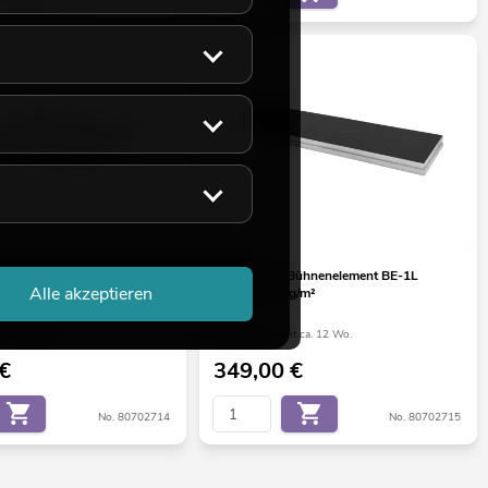
ühnenelement BE-1L 1x1m
ALUTRUSS Bühnenelement BE-1L
Alle akzeptieren
2x0,5m 500kg/m²
nicht bekannt
Bestand reicht ca. 12 Wo.
€
349,00
€
No. 80702714
No. 80702715