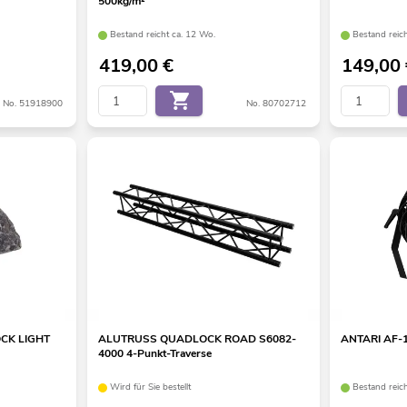
500kg/m²
Bestand reicht ca. 12 Wo.
Bestand reich
419,00
€
149,00
No. 51918900
No. 80702712
OCK LIGHT
ALUTRUSS QUADLOCK ROAD S6082-
ANTARI AF-10
4000 4-Punkt-Traverse
Wird für Sie bestellt
Bestand reic