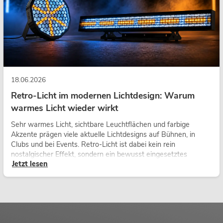
18.06.2026
Retro-Licht im modernen Lichtdesign: Warum
warmes Licht wieder wirkt
Sehr warmes Licht, sichtbare Leuchtflächen und farbige
Akzente prägen viele aktuelle Lichtdesigns auf Bühnen, in
Clubs und bei Events. Retro-Licht ist dabei kein rein
nostalgischer Effekt, sondern ein bewusst eingesetztes
Jetzt lesen
Gestaltungsmittel: Es schafft Atmosphäre, gibt Szenen
Charakter und kann technische LED-Setups emotionaler
wirken lassen.