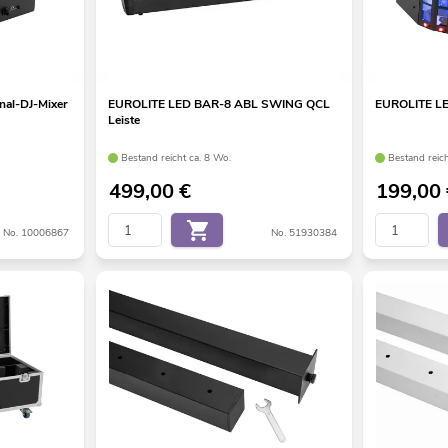
al-DJ-Mixer
EUROLITE LED BAR-8 ABL SWING QCL
EUROLITE LE
Leiste
Bestand reicht ca. 8 Wo.
Bestand reic
499,00
€
199,00
No. 10006867
No. 51930384