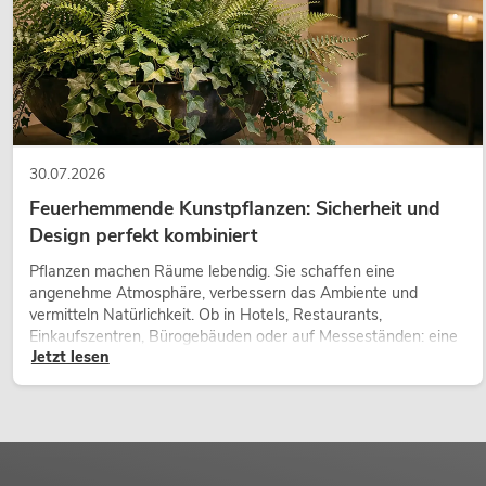
30.07.2026
Feuerhemmende Kunstpflanzen: Sicherheit und
Design perfekt kombiniert
Pflanzen machen Räume lebendig. Sie schaffen eine
angenehme Atmosphäre, verbessern das Ambiente und
vermitteln Natürlichkeit. Ob in Hotels, Restaurants,
Einkaufszentren, Bürogebäuden oder auf Messeständen: eine
Jetzt lesen
hochwertige Begrünung gehört heute längst zum modernen
Raumkonzept.