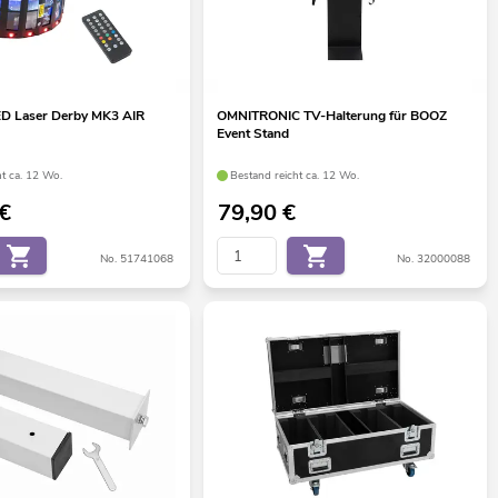
D Laser Derby MK3 AIR
OMNITRONIC TV-Halterung für BOOZ
Event Stand
ht ca. 12 Wo.
Bestand reicht ca. 12 Wo.
€
79,90
€
No. 51741068
No. 32000088