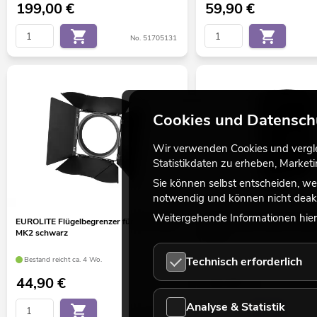
199,00
€
59,90
€
No. 51705131
Cookies und Datensch
Wir verwenden Cookies und verglei
Statistikdaten zu erheben, Marke
Sie können selbst entscheiden, we
notwendig und können nicht deakt
Weitergehende Informationen hierz
EUROLITE Flügelbegrenzer für THA-120F
OMNITRONIC Cover für XN
MK2 schwarz
215A
Technisch erforderlich
Bestand reicht ca. 4 Wo.
Bestand reicht ca. 4 Wo.
44,90
€
46,90
€
Analyse & Statistik
No. 41602150