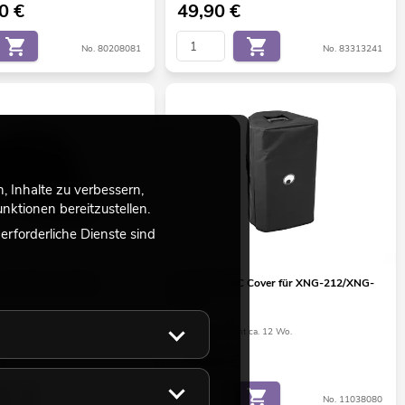
00
€
49,90
€
No. 80208081
No. 83313241
 Inhalte zu verbessern,
ktionen bereitzustellen.
rforderliche Dienste sind
Dekofelsen, SHELL
OMNITRONIC Cover für XNG-212/XNG-
212A
ht ca. 12 Wo.
Bestand reicht ca. 12 Wo.
39,90
€
No. 83313240
No. 11038080