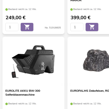
MIRROR
Bestand reicht ca. 12 Wo.
Bestand reicht ca. 12 Wo.
249,00
€
399,00
€
No. 51916605
EUROLITE AKKU BW-300
EUROPALMS Dekofelsen, R
Seifenblasenmaschine
Bestand reicht ca. 12 Wo.
Bestand reicht ca. 12 Wo.