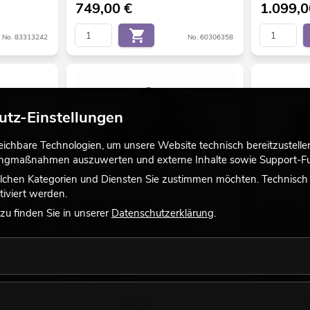
749,00
€
1.099,
No. 83313242
No. 60306358
utz-Einstellungen
chbare Technologien, um unsere Website technisch bereitzustellen,
tingmaßnahmen auszuwerten und externe Inhalte sowie Support-Fun
lchen Kategorien und Diensten Sie zustimmen möchten. Technisch e
iviert werden.
u finden Sie in unserer
Datenschutzerklärung
.
G-215/XNG-
ANTARI N-100 Nebelmaschine
EUROPALMS 
Bestand reicht ca. 4 Wo.
Bestand reic
169,00
€
49,90
€
No. 11038081
No. 51702901