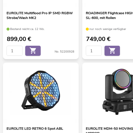
EUROLITE Multiflood Pro IP SMD RGBW
ROADINGER Flightcase HIG
Strobe/Wash MK2
SL-600, mit Rollen
Bestand reicht ca. 12 Wo.
nur noch wenige verfügbar
899,00
€
749,00
€
No. 52200928
EUROLITE LED RETRO 6 Spot ABL
EUROLITE MDM-50 MOVIN