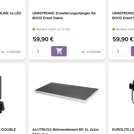
HLINE 1x LED
OMNITRONIC Erweiterungsstangen für
OMNITRONIC 
BOOZ Event Stand
BOOZ Event 
Bestand reicht ca. 12 Wo.
Bestand reic
59,90
€
59,90
€
No. 31005286
No. 32000089
G DOUBLE
ALUTRUSS Bühnenelement BE-1L 2x1m
EUROLITE LE