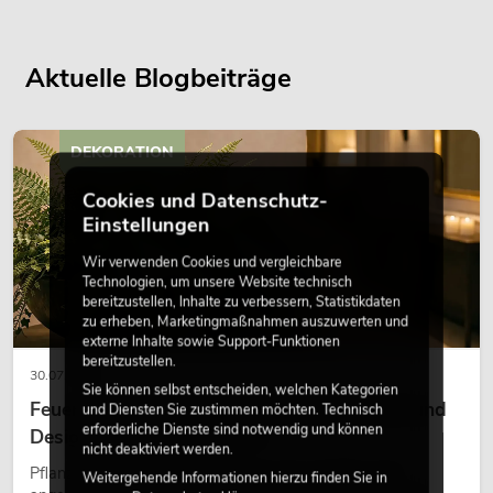
Aktuelle Blogbeiträge
DEKORATION
Cookies und Datenschutz-
Einstellungen
Wir verwenden Cookies und vergleichbare
Technologien, um unsere Website technisch
bereitzustellen, Inhalte zu verbessern, Statistikdaten
zu erheben, Marketingmaßnahmen auszuwerten und
externe Inhalte sowie Support-Funktionen
bereitzustellen.
30.07.2026
Sie können selbst entscheiden, welchen Kategorien
Feuerhemmende Kunstpflanzen: Sicherheit und
und Diensten Sie zustimmen möchten. Technisch
erforderliche Dienste sind notwendig und können
Design perfekt kombiniert
nicht deaktiviert werden.
Pflanzen machen Räume lebendig. Sie schaffen eine
Weitergehende Informationen hierzu finden Sie in