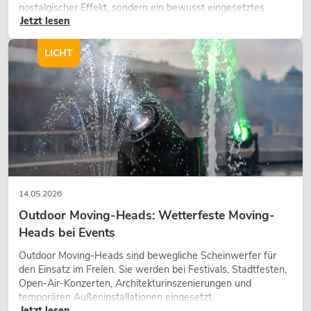
nostalgischer Effekt, sondern ein bewusst eingesetztes
Jetzt lesen
Gestaltungsmittel: Es schafft Atmosphäre, gibt Szenen
Charakter und kann technische LED-Setups emotionaler
wirken lassen.
LICHT
14.05.2026
Outdoor Moving-Heads: Wetterfeste Moving-
Heads bei Events
Outdoor Moving-Heads sind bewegliche Scheinwerfer für
den Einsatz im Freien. Sie werden bei Festivals, Stadtfesten,
Open-Air-Konzerten, Architekturinszenierungen und
temporären Außeninstallationen eingesetzt.
Jetzt lesen