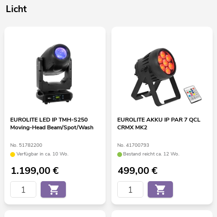
Licht
EUROLITE LED IP TMH-S250
EUROLITE AKKU IP PAR 7 QCL
Moving-Head Beam/Spot/Wash
CRMX MK2
No. 51782200
No. 41700793
Verfügbar in ca. 10 Wo.
Bestand reicht ca. 12 Wo.
1.199,00
€
499,00
€