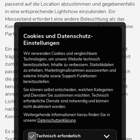
passend auf die Location abzustimmen und gegebenenfalls
in eine entsprechende Lightshow einzubinden. Ein
Messestand erfordert eine andere Beleuchtung als das
Konzert einer Rockband auf einer großen Bühne oder eine
Party in einer Disco.
Cookies und Datenschutz-
Einstellungen
Ein auf den Anlass abgestimmtes Beleuchtungskonzept
Wir verwenden Cookies und vergleichbare
trägt wesentlich zur Stimmung des Publikums und damit
Technologien, um unsere Website technisch
zum Erfolg eines Events bei. Neben der Auswahl der
bereitzustellen, Inhalte zu verbessern, Statistikdaten
zu erheben, Marketingmaßnahmen auszuwerten und
passenden Scheinwerfer und Effektgeräte zählt hier auch
externe Inhalte sowie Support-Funktionen
die perfekte Farbwahl dazu. Während blaues Licht eher
bereitzustellen.
beruhigend und entspannend wirkt, kann rötliches Licht
Sie können selbst entscheiden, welchen Kategorien
anregend auf das Publikum wirken. Ähnlich bei weißem
und Diensten Sie zustimmen möchten. Technisch
Licht: Ist es beispielsweise dem Tageslicht
erforderliche Dienste sind notwendig und können
nicht deaktiviert werden.
nachempfunden, wirkt es anregend und fördert die
Weitergehende Informationen hierzu finden Sie in
Konzentrationsfähigkeit.
unserer
Datenschutzerklärung
.
Es ist uns daher ein Anliegen, dass Sie in unserem
Technisch erforderlich
Sortiment eine Vielzahl an verschiedenen konventionellen