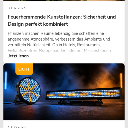
30.07.2026
Feuerhemmende Kunstpflanzen: Sicherheit und
Design perfekt kombiniert
Pflanzen machen Räume lebendig. Sie schaffen eine
angenehme Atmosphäre, verbessern das Ambiente und
vermitteln Natürlichkeit. Ob in Hotels, Restaurants,
Einkaufszentren, Bürogebäuden oder auf Messeständen:
Jetzt lesen
eine hochwertige Begrünung gehört heute längst zum
modernen Raumkonzept.
LICHT
18.06.2026