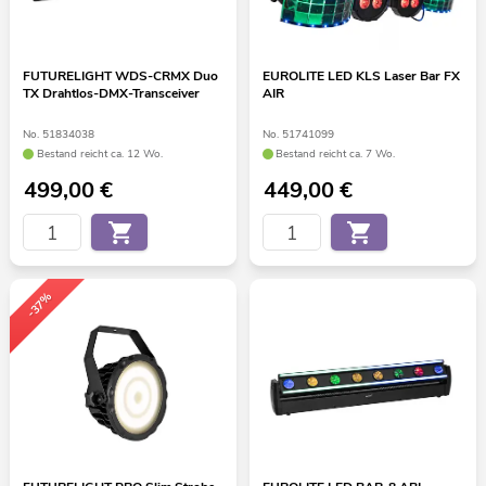
FUTURELIGHT WDS-CRMX Duo
EUROLITE LED KLS Laser Bar FX
TX Drahtlos-DMX-Transceiver
AIR
No. 51834038
No. 51741099
Bestand reicht ca. 12 Wo.
Bestand reicht ca. 7 Wo.
499,00
€
449,00
€
-37%