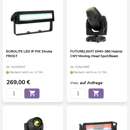
EUROLITE LED IP PIX Strobe
FUTURELIGHT DMH-380 Hybrid
FROST
CMY Moving-Head Spot/Beam
No. 52200937
No. 51841985
Bestand reicht ca. 12 Wo.
Bestand reicht ca. 12 Wo.
269,00
€
auf Anfrage
Preis