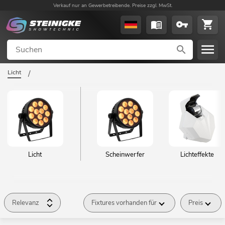
Verkauf nur an Gewerbetreibende. Preise zzgl. MwSt.
Licht
/
Licht
Scheinwerfer
Lichteffekte
Relevanz
Fixtures vorhanden für
Preis