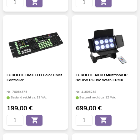
EUROLITE DMX LED Color Chief
EUROLITE AKKU Multiflood IP
Controller
8x10W RGBW Wash CRMX
No. 70064575
No. 41606258
Bestand reicht ca. 12 Wo.
Bestand reicht ca. 12 Wo.
199,00
€
699,00
€