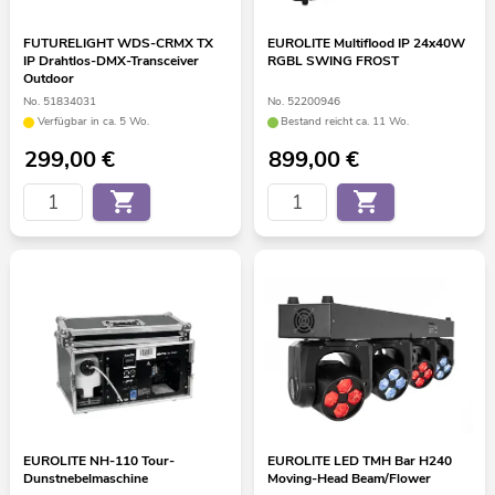
FUTURELIGHT WDS-CRMX TX
EUROLITE Multiflood IP 24x40W
IP Drahtlos-DMX-Transceiver
RGBL SWING FROST
Outdoor
No. 51834031
No. 52200946
Verfügbar in ca. 5 Wo.
Bestand reicht ca. 11 Wo.
299,00
€
899,00
€
EUROLITE NH-110 Tour-
EUROLITE LED TMH Bar H240
Dunstnebelmaschine
Moving-Head Beam/Flower