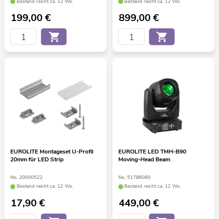
Bestand reicht ca. 12 Wo.
Bestand reicht ca. 12 Wo.
199,00
€
899,00
€
EUROLITE Montageset U-Profil
EUROLITE LED TMH-B90
20mm für LED Strip
Moving-Head Beam
No. 20000522
No. 51786080
Bestand reicht ca. 12 Wo.
Bestand reicht ca. 12 Wo.
17,90
€
449,00
€