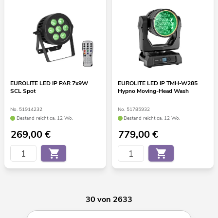
EUROLITE LED IP PAR 7x9W
EUROLITE LED IP TMH-W285
SCL Spot
Hypno Moving-Head Wash
No. 51914232
No. 51785932
Bestand reicht ca. 12 Wo.
Bestand reicht ca. 12 Wo.
269,00
€
779,00
€
30 von 2633