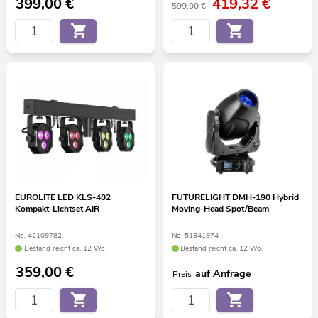
399,00
€
419,32
€
599,00 €
EUROLITE LED KLS-402
FUTURELIGHT DMH-190 Hybrid
Kompakt-Lichtset AIR
Moving-Head Spot/Beam
No. 42109782
No. 51841974
Bestand reicht ca. 12 Wo.
Bestand reicht ca. 12 Wo.
359,00
€
auf Anfrage
Preis