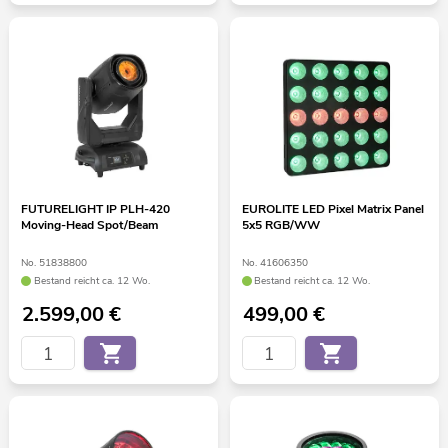
FUTURELIGHT IP PLH-420
EUROLITE LED Pixel Matrix Panel
Moving-Head Spot/Beam
5x5 RGB/WW
No. 51838800
No. 41606350
Bestand reicht ca. 12 Wo.
Bestand reicht ca. 12 Wo.
2.599,00
€
499,00
€