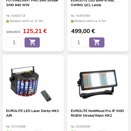
FUTURELIGHT PRO Slim Strobe
EUROLITE LED BAR-8 ABL
SMD 840 WW
SWING QCL Leiste
No. 51842715
No. 51930384
Bestand reicht ca. 12 Wo.
Bestand reicht ca. 8 Wo.
125,21
€
499,00
€
199,00 €
EUROLITE LED Laser Derby MK3
EUROLITE Multiflood Pro IP SMD
AIR
RGBW Strobe/Wash MK2
No. 51741068
No. 52200928