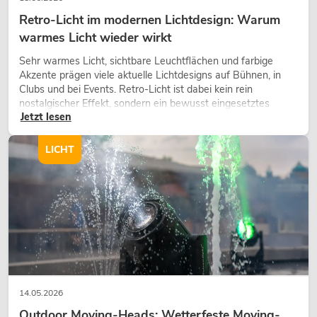
Retro-Licht im modernen Lichtdesign: Warum
warmes Licht wieder wirkt
Sehr warmes Licht, sichtbare Leuchtflächen und farbige
Akzente prägen viele aktuelle Lichtdesigns auf Bühnen, in
Clubs und bei Events. Retro-Licht ist dabei kein rein
nostalgischer Effekt, sondern ein bewusst eingesetztes
Jetzt lesen
Gestaltungsmittel: Es schafft Atmosphäre, gibt Szenen
Charakter und kann technische LED-Setups emotionaler
wirken lassen.
LICHT
14.05.2026
Outdoor Moving-Heads: Wetterfeste Moving-