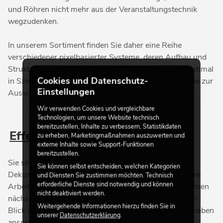
und Röhren nicht mehr aus der Veranstaltungstechnik
wegzudenken.
In unserem Sortiment finden Sie daher eine Reihe
verschiedener pixelbasierter Systeme, deren Aufbau und
Struktur Sie dabei unterstützen, Ihr nächstes Event optimal
Cookies und Datenschutz-
in Szene zu setzen. Folgende Kategorien stehen für Sie zur
Einstellungen
Auswahl bereit:
Wir verwenden Cookies und vergleichbare
Technologien, um unsere Website technisch
bereitzustellen, Inhalte zu verbessern, Statistikdaten
Effekt Vorhänge
zu erheben, Marketingmaßnahmen auszuwerten und
externe Inhalte sowie Support-Funktionen
bereitzustellen.
Sie sind auf der Suche nach einer ansprechenden
Sie können selbst entscheiden, welchen Kategorien
Dekoration für Ihren Partykeller oder benötigen für Ihre
und Diensten Sie zustimmen möchten. Technisch
erforderliche Dienste sind notwendig und können
Arbeit als mobiler DJ noch das besondere Etwas für Ihren
nicht deaktiviert werden.
nächsten Auftritt? Dann werfen Sie doch einmal einen
Weitergehende Informationen hierzu finden Sie in
Blick in die Rubrik „Effekt Vorhänge.“ Hier finden Sie neben
unserer
Datenschutzerklärung
.
ansprechenden LED-Vorhängen in verschiedenen