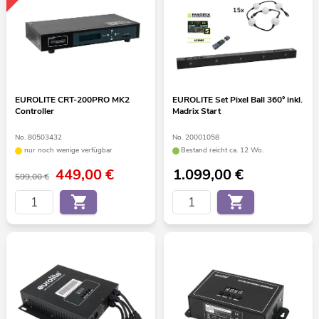
EUROLITE CRT-200PRO MK2
EUROLITE Set Pixel Ball 360° inkl.
Controller
Madrix Start
No. 80503432
No. 20001058
nur noch wenige verfügbar
Bestand reicht ca. 12 Wo.
449,00
€
1.099,00
€
599,00 €