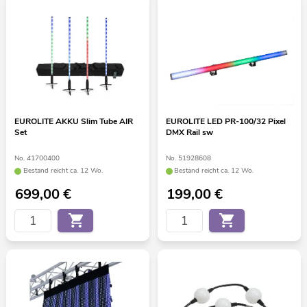
EUROLITE AKKU Slim Tube AIR
EUROLITE LED PR-100/32 Pixel
Set
DMX Rail sw
No. 41700400
No. 51928608
Bestand reicht ca. 12 Wo.
Bestand reicht ca. 12 Wo.
699,00
€
199,00
€