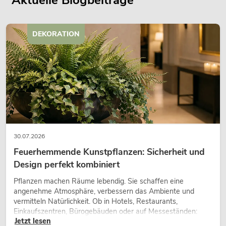
Aktuelle Blogbeiträge
DEKORATION
30.07.2026
Feuerhemmende Kunstpflanzen: Sicherheit und
Design perfekt kombiniert
Pflanzen machen Räume lebendig. Sie schaffen eine
angenehme Atmosphäre, verbessern das Ambiente und
vermitteln Natürlichkeit. Ob in Hotels, Restaurants,
Einkaufszentren, Bürogebäuden oder auf Messeständen:
Jetzt lesen
eine hochwertige Begrünung gehört heute längst zum