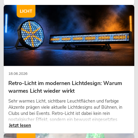
modernen Raumkonzept.
LICHT
18.06.2026
Retro-Licht im modernen Lichtdesign: Warum
warmes Licht wieder wirkt
Sehr warmes Licht, sichtbare Leuchtflächen und farbige
Akzente prägen viele aktuelle Lichtdesigns auf Bühnen, in
Clubs und bei Events. Retro-Licht ist dabei kein rein
nostalgischer Effekt, sondern ein bewusst eingesetztes
Jetzt lesen
Gestaltungsmittel: Es schafft Atmosphäre, gibt Szenen
Charakter und kann technische LED-Setups emotionaler