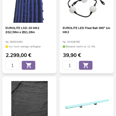
EUROLITE LSD-20 MK2
EUROLITE LED Pixel Ball 360° 1m
(H)2,56m x (B)1,28m
MK2
No. 80503260
No. 51928766
nur noch wenige verfügbar
Bestand reicht ca. 12 Wo.
2.299,00
€
39,90
€