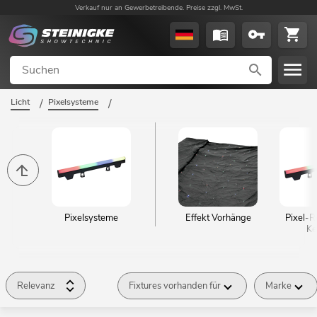
Verkauf nur an Gewerbetreibende. Preise zzgl. MwSt.
Licht
/
Pixelsysteme
/
Pixelsysteme
Effekt Vorhänge
Pixel-R
Ke
Relevanz
Fixtures vorhanden für
Marke