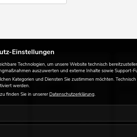
utz-Einstellungen
chbare Technologien, um unsere Website technisch bereitzustellen,
tingmaßnahmen auszuwerten und externe Inhalte sowie Support-Fun
lchen Kategorien und Diensten Sie zustimmen möchten. Technisch e
iviert werden.
u finden Sie in unserer
Datenschutzerklärung
.
l A 4x1000mm
EUROLITE DMX Kabel XLR 3pol 3m sw
PSSO Pow
viele Versionen erhältlich
3x1,5 3m
ng bei
viele Versi
No. 3022785H
No. 302350
Bestand reicht ca. 12 Wo.