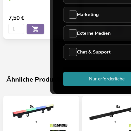
No. 58010320
Bestand reicht ca. 12 Wo.
Marketing
7,50
€
7,50
€
Externe Medien
Chat & Support
Ähnliche Produkte
Nur erforderliche