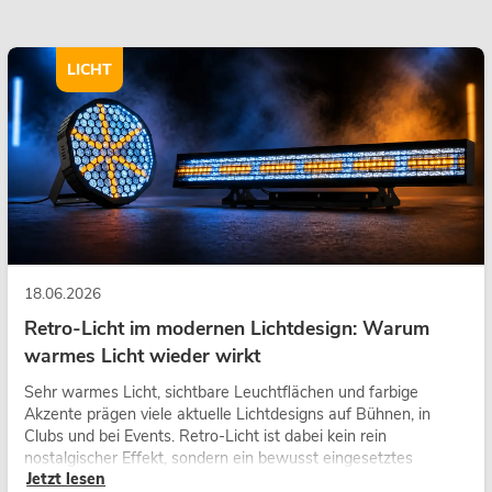
LICHT
18.06.2026
Retro-Licht im modernen Lichtdesign: Warum
warmes Licht wieder wirkt
Sehr warmes Licht, sichtbare Leuchtflächen und farbige
Akzente prägen viele aktuelle Lichtdesigns auf Bühnen, in
Clubs und bei Events. Retro-Licht ist dabei kein rein
nostalgischer Effekt, sondern ein bewusst eingesetztes
Jetzt lesen
Gestaltungsmittel: Es schafft Atmosphäre, gibt Szenen