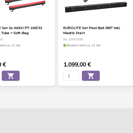
 Set 3x AKKU PT-100/32
EUROLITE Set Pixel Ball 360° inkl.
 Tube + Soft-Bag
Madrix Start
19
No. 20001058
eicht ca. 12 Wo.
Bestand reicht ca. 12 Wo.
0
€
1.099,00
€