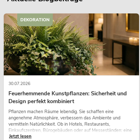
DEKORATION
30.07.2026
Feuerhemmende Kunstpflanzen: Sicherheit und
Design perfekt kombiniert
Pflanzen machen Räume lebendig. Sie schaffen eine
angenehme Atmosphäre, verbessern das Ambiente und
vermitteln Natürlichkeit. Ob in Hotels, Restaurants,
Einkaufszentren, Bürogebäuden oder auf Messeständen: eine
Jetzt lesen
hochwertige Begrünung gehört heute längst zum modernen