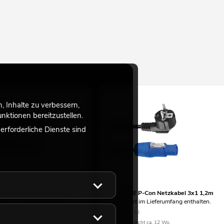
 Inhalte zu verbessern,
ktionen bereitzustellen.
rforderliche Dienste sind
erCon Verbindungskabel
EUROLITE P-Con Netzkabel 3x1 1,2m
Zubehör ist im Lieferumfang enthalten.
onen erhältlich
No. 30235010
3R
Bestand reicht ca. 12 Wo.