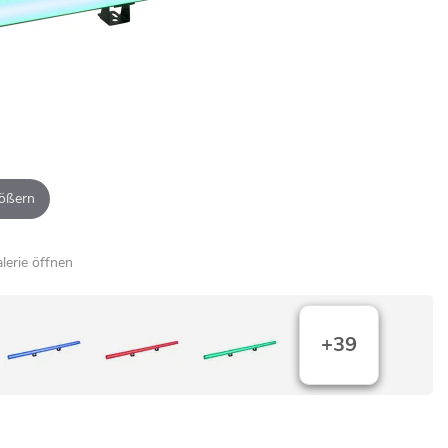
ößern
alerie öffnen
+39