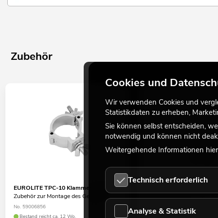
Zubehör
Cookies und Datensch
Wir verwenden Cookies und verglei
Statistikdaten zu erheben, Marke
Sie können selbst entscheiden, we
notwendig und können nicht deakt
Weitergehende Informationen hierz
Technisch erforderlich
EUROLITE TPC-10 Klammer, silber
EUROLITE Sicherungssei
Zubehör zur Montage des Gerätes
bis 15kg silber
Zubehör zur Absturzsicheru
No. 59006856
Analyse & Statistik
Überkopfmontage
Bestand reicht ca. 12 Wo.