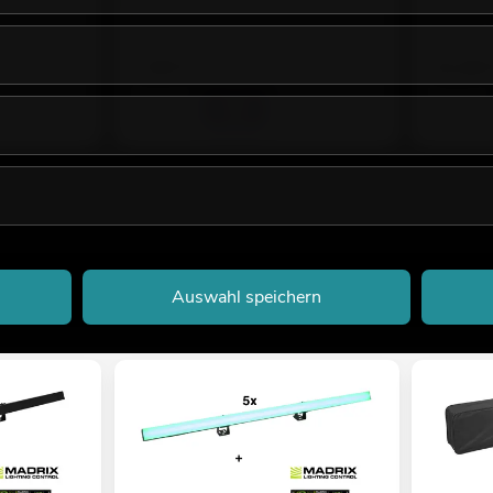
Bestand r
7,95
€
41,90
Auswahl speichern