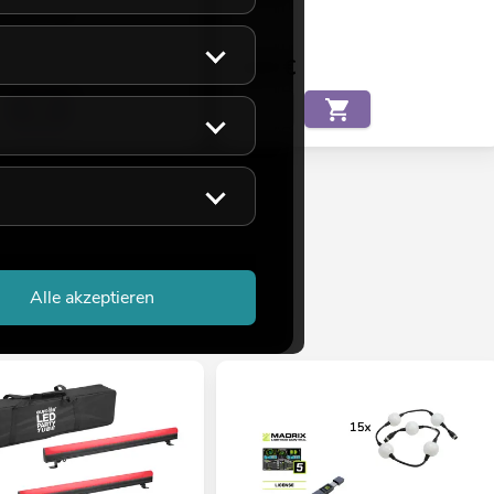
eicht ca. 12 Wo.
€
9,90
€
Alle akzeptieren