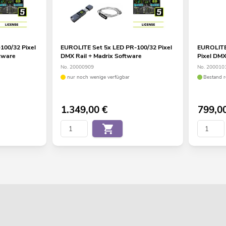
100/32 Pixel
EUROLITE Set 5x LED PR-100/32 Pixel
EUROLITE
tware
DMX Rail + Madrix Software
Pixel DMX
No. 20000909
No. 200010
nur noch wenige verfügbar
Bestand r
1.349,00
€
799,0