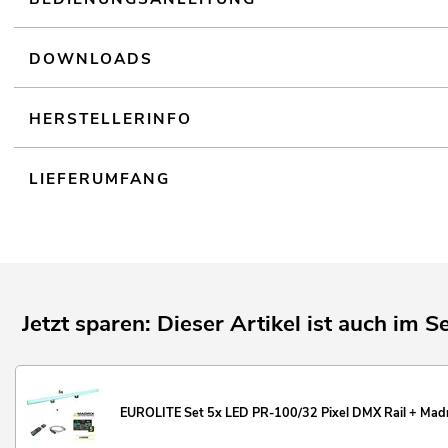
Video- und Fotografie; Werbung/Schaufenster
Geräuschloser Betrieb
DOWNLOADS
Einsatzmöglichkeit: Fliegend; Wandmontage
HERSTELLERINFO
Montagebügel
Einfache Montage
LIEFERUMFANG
Der Artikel wird vormontiert ausgeliefert
Lichteffekt
Der Artikel wird fertig zum Hinstellen ausgeliefert
Jetzt sparen: Dieser Artikel ist auch im Se
EUROLITE Set 5x LED PR-100/32 Pixel DMX Rail + Madr