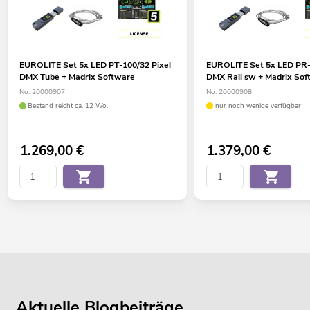
EUROLITE Set 5x LED PT-100/32 Pixel
EUROLITE Set 5x LED PR-
DMX Tube + Madrix Software
DMX Rail sw + Madrix Sof
No. 20000907
No. 20000908
Bestand reicht ca. 12 Wo.
nur noch wenige verfügbar
1.269,00
€
1.379,00
€
Aktuelle Blogbeiträge