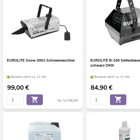
EUROLITE Snow 3001 Schneemaschine
EUROLITE B-100 Seifenblas
schwarz DMX
Bestand reicht ca. 12 Wo.
Bestand reicht ca. 12 Wo.
99,00
€
84,90
€
No. 51706290