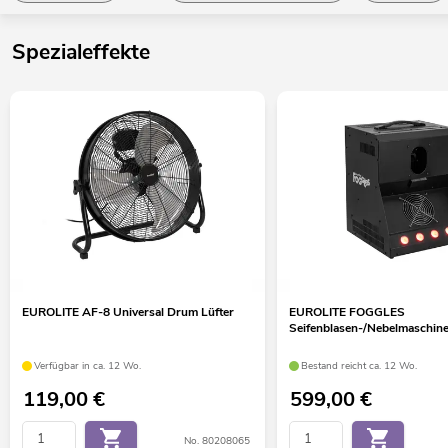
Spezialeffekte
EUROLITE AF-8 Universal Drum Lüfter
EUROLITE FOGGLES
Seifenblasen-/Nebelmaschin
Verfügbar in ca. 12 Wo.
Bestand reicht ca. 12 Wo.
119,00
€
599,00
€
No. 80208065