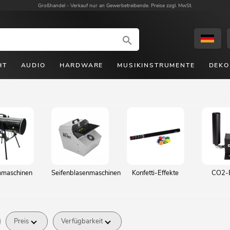
Großhandel -
Verkauf nur an Gewerbetreibende. Preise zzgl. MwSt.
HT
AUDIO
HARDWARE
MUSIKINSTRUMENTE
DEKO
maschinen
Seifenblasenmaschinen
Konfetti-Effekte
CO2-E
Preis
Verfügbarkeit