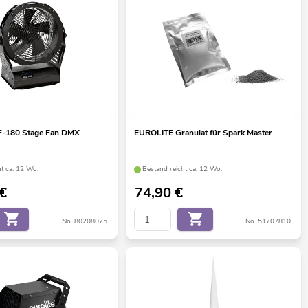
-180 Stage Fan DMX
EUROLITE Granulat für Spark Master
ht ca. 12 Wo.
Bestand reicht ca. 12 Wo.
€
74,90
€
No. 80208075
No. 51707810