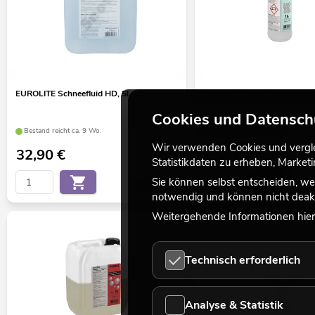
EUROLITE Schneefluid HD, 5l
EUROLITE Foam-Konzentrat, 
Cookies und Datensch
Bestand reicht ca. 9 Wo.
Bestand reicht ca. 9 Wo.
Wir verwenden Cookies und verglei
32,90
€
11,90
€
Statistikdaten zu erheben, Marke
Sie können selbst entscheiden, we
No. 51706350
notwendig und können nicht deakt
Weitergehende Informationen hierz
Technisch erforderlich
Analyse & Statistik