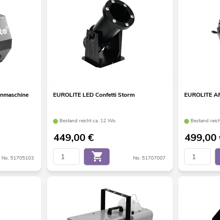
enmaschine
EUROLITE LED Confetti Storm
EUROLITE AF
Bestand reicht ca. 12 Wo.
Bestand reic
449,00
€
499,00
No. 51705103
No. 51707007