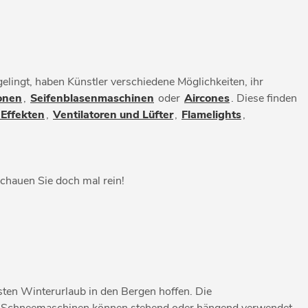
elingt, haben Künstler verschiedene Möglichkeiten, ihr
onen
,
Seifenblasenmaschinen
oder
Aircones
. Diese finden
Effekten
,
Ventilatoren und Lüfter
,
Flamelights
,
Schauen Sie doch mal rein!
en Winterurlaub in den Bergen hoffen. Die
ie Schneemaschinen können stehend oder hängend verwendet