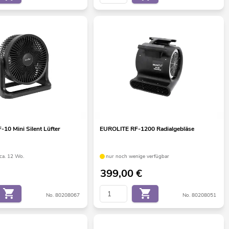
10 Mini Silent Lüfter
EUROLITE RF-1200 Radialgebläse
 ca. 12 Wo.
nur noch wenige verfügbar
399,00
€
No. 80208067
No. 80208051