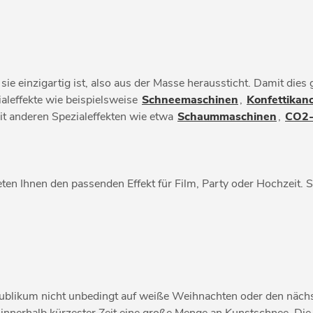
e einzigartig ist, also aus der Masse heraussticht. Damit dies g
ialeffekte wie beispielsweise
Schneemaschinen
,
Konfettikan
t anderen Spezialeffekten wie etwa
Schaummaschinen
,
CO2-
eten Ihnen den passenden Effekt für Film, Party oder Hochzeit. 
blikum nicht unbedingt auf weiße Weihnachten oder den nächst
nnerhalb kürzester Zeit eine große Menge an Kunstschnee. D