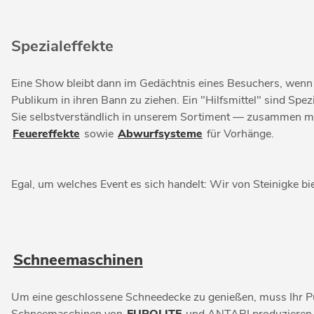
Spezialeffekte
Eine Show bleibt dann im Gedächtnis eines Besuchers, wenn si
Publikum in ihren Bann zu ziehen. Ein "Hilfsmittel" sind Spez
Sie selbstverständlich in unserem Sortiment — zusammen mi
Feuereffekte
sowie
Abwurfsysteme
für Vorhänge.
Egal, um welches Event es sich handelt: Wir von Steinigke bi
Schneemaschinen
Um eine geschlossene Schneedecke zu genießen, muss Ihr Pu
Schneemaschinen von
EUROLITE
und ANTARI produzieren i