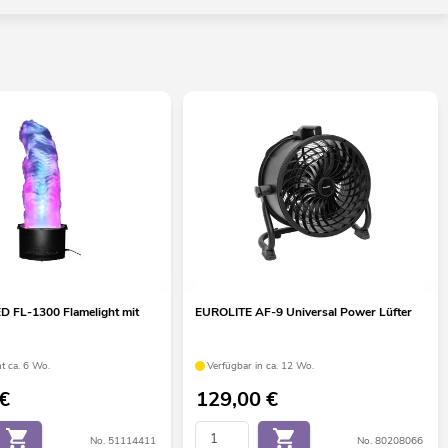
D FL-1300 Flamelight mit
EUROLITE AF-9 Universal Power Lüfter
t ca. 6 Wo.
Verfügbar in ca. 12 Wo.
€
129,00
€
No. 51114411
No. 80208066