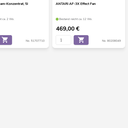
am-Konzentrat, 5l
ANTARI AF-3X Effect Fan
t ca. 2 Wo.
Bestand reicht ca. 12 Wo.
469,00
€
No. 51707710
No. 80208049