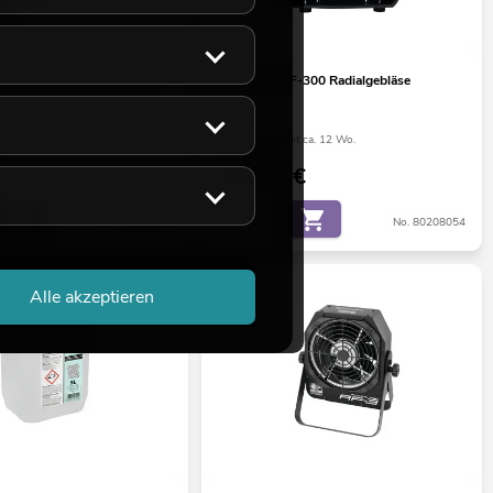
ow 5001 Schneemaschine
EUROLITE RF-300 Radialgebläse
ht ca. 12 Wo.
Bestand reicht ca. 12 Wo.
€
159,00
€
No. 51706310
No. 80208054
Alle akzeptieren