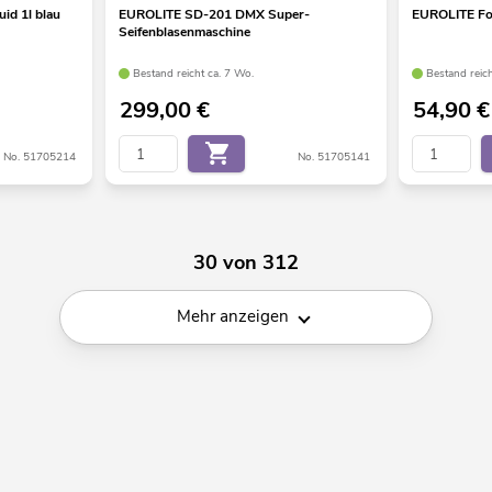
id 1l blau
EUROLITE SD-201 DMX Super-
EUROLITE Fo
Seifenblasenmaschine
Bestand reicht ca. 7 Wo.
Bestand reich
299,00
€
54,90
€
No. 51705214
No. 51705141
30 von 312
Mehr anzeigen