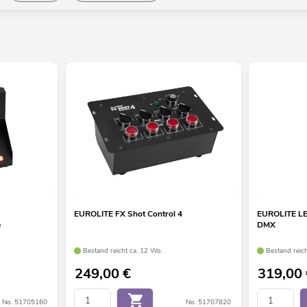
EUROLITE FX Shot Control 4
EUROLITE LE
e
DMX
Bestand reicht ca. 12 Wo.
Bestand reich
249,00
€
319,00
No. 51705160
No. 51707820