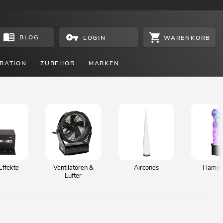
BLOG
WARENKORB
LOGIN
RATION
ZUBEHÖR
MARKEN
ffekte
Ventilatoren &
Aircones
Flamel
Lüfter