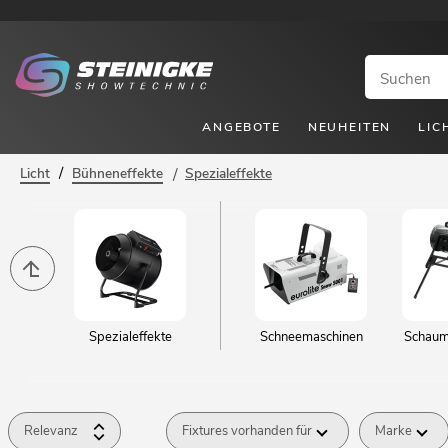
ANGEBOTE
NEUHEITEN
LIC
/
Licht
Bühneneffekte
/
Spezialeffekte
Spezialeffekte
Schneemaschinen
Schaum
Relevanz
Fixtures vorhanden für
Marke