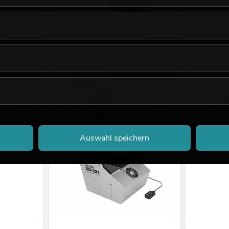
1l
ANTARI S-500 Schneemaschine
EUROLITE Sn
Bestand reicht ca. 12 Wo.
Bestand reic
1.599,00
€
219,00
No. 51705280
No. 51706272
Auswahl speichern