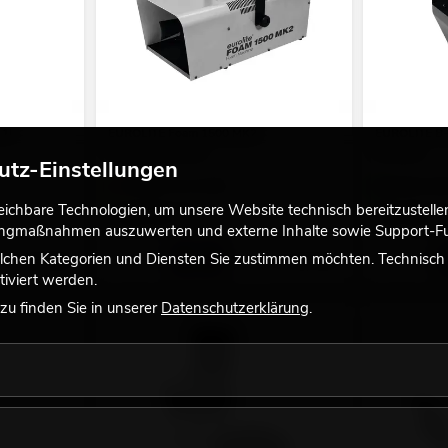
1l
EUROLITE Foam 1500 MK2
EUROLITE B-
Schaummaschine
schwarz
utz-Einstellungen
Verfügbar in ca. 12 Wo.
Bestand reic
chbare Technologien, um unsere Website technisch bereitzustellen,
249,00
€
59,90
€
tingmaßnahmen auszuwerten und externe Inhalte sowie Support-Fun
lchen Kategorien und Diensten Sie zustimmen möchten. Technisch e
No. 51707708
No. 51707700
iviert werden.
u finden Sie in unserer
Datenschutzerklärung
.