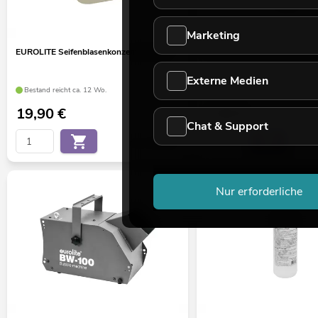
Marketing
EUROLITE Seifenblasenkonzentrat für 5l
EUROLITE Seifenblasenfluid 
Externe Medien
Bestand reicht ca. 12 Wo.
Bestand reicht ca. 12 Wo.
19,90
€
7,50
€
Chat & Support
No. 51705300
Nur erforderliche