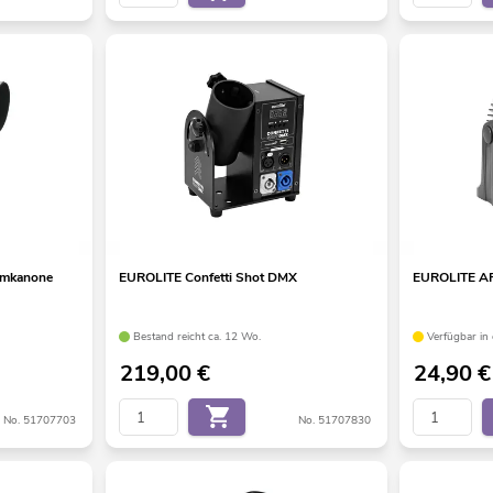
umkanone
EUROLITE Confetti Shot DMX
EUROLITE AF-
Bestand reicht ca. 12 Wo.
Verfügbar in
219,00
€
24,90
€
No. 51707703
No. 51707830