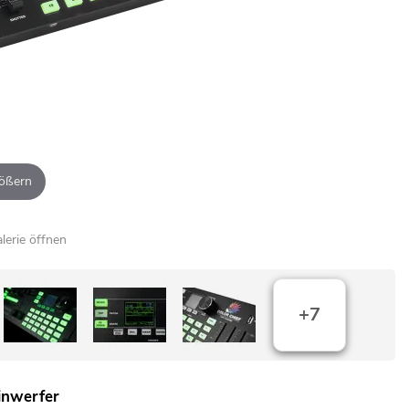
ößern
alerie öffnen
+7
inwerfer