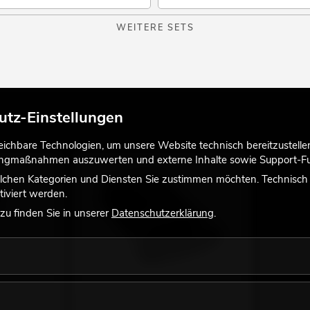
WEITERE SETS
utz-Einstellungen
chbare Technologien, um unsere Website technisch bereitzustellen,
tingmaßnahmen auszuwerten und externe Inhalte sowie Support-Fun
lchen Kategorien und Diensten Sie zustimmen möchten. Technisch e
iviert werden.
u finden Sie in unserer
Datenschutzerklärung
.
 3pol 3m sw
USB Stick 16 GB EASY Show