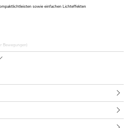
mpaktlichtleisten sowie einfachen Lichteffekten
 für Bewegungen)
ion; Musiksteuerung über Mikrofon