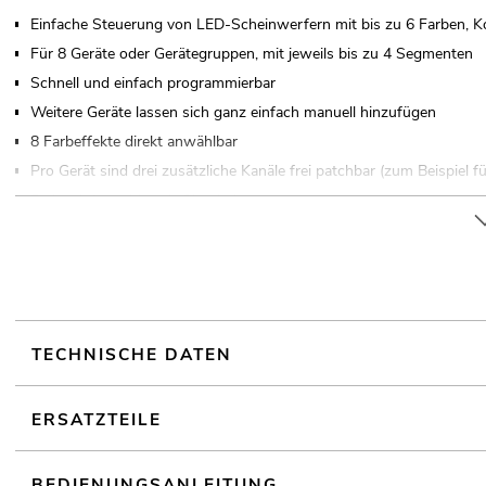
Einfache Steuerung von LED-Scheinwerfern mit bis zu 6 Farben, Ko
Für 8 Geräte oder Gerätegruppen, mit jeweils bis zu 4 Segmenten
Schnell und einfach programmierbar
Weitere Geräte lassen sich ganz einfach manuell hinzufügen
8 Farbeffekte direkt anwählbar
Pro Gerät sind drei zusätzliche Kanäle frei patchbar (zum Beispiel
Farbrad-Anwahl und -Simulation
24 Speicherplätze für Stimmungen und Lauflichter
Mehrere Lauflichter und Szenen können gleichzeitig ablaufen
USB-Anschluss zur Datenspeicherung der Lichtshows
Taktsteuerung über Musiksignal oder TAP-Taster
Gesamtdimmung, Überblendzeit und Laufzeit bequem einstellbar
TECHNISCHE DATEN
Kann bis zu 240 DMX-Kanäle senden
(19") 48,3 cm Rackeinbau 3 HE
ERSATZTEILE
Programmierbare 24 Scenes/Chases verteilt auf 1 Seite/n
Ansteuerbar über DMX; Musiksteuerung über Cinch (W) Einbauvers
BEDIENUNGSANLEITUNG