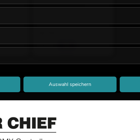
(SDCZ430-016G) SanDisk
Empfehlenswertes Zubehör
No. E6519736
Bestand reicht ca. 12 Wo.
25,74
€
Auswahl speichern