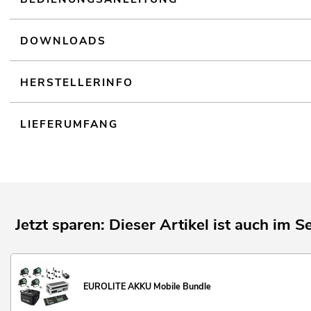
Firmware update-fähig
Tischpultgehäuse
DOWNLOADS
Für Anwendungsgebiete wie zum Beispiel: Clubs/Tanzschulen; Partyk
Restaurants, Bars und Hotels
Geräuschloser Betrieb
HERSTELLERINFO
LIEFERUMFANG
Jetzt sparen: Dieser Artikel ist auch im Se
EUROLITE AKKU Mobile Bundle