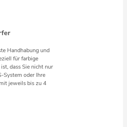
rfer
chste Handhabung und
iell für farbige
st, dass Sie nicht nur
S-System oder Ihre
t jeweils bis zu 4