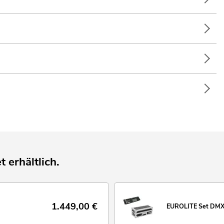
eller; Messe- und Ladenbau; Mobile DJs / Alleinunterhalter;
t erhältlich.
1.449,00
€
EUROLITE Set DMX 