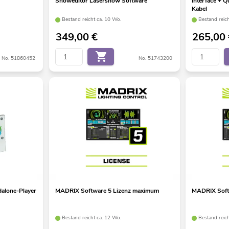
Showeditor Lasershow Software
Interface +
Kabel
Bestand reicht ca. 10 Wo.
Bestand reic
349,00
€
265,00
No. 51860452
No. 51743200
alone-Player
MADRIX Software 5 Lizenz maximum
MADRIX Softw
Bestand reicht ca. 12 Wo.
Bestand reic