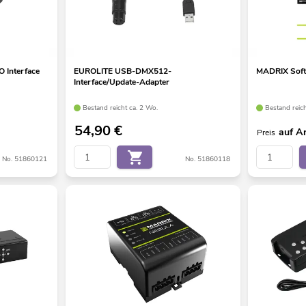
Interface
EUROLITE USB-DMX512-
MADRIX Softw
Interface/Update-Adapter
Bestand reicht ca. 2 Wo.
Bestand reic
54,90
€
auf A
Preis
No. 51860121
No. 51860118