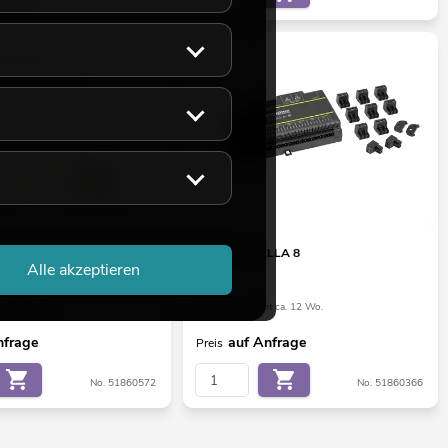
are Radar fusion Lizenz
MADRIX STELLA 8
Alle akzeptieren
ht ca. 12 Wo.
Bestand reicht ca. 12 Wo.
nfrage
auf Anfrage
Preis
No. 51860572
No. 51860366