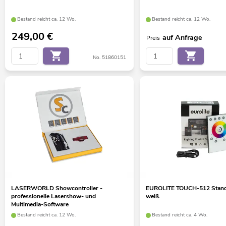
Bestand reicht ca. 12 Wo.
Bestand reicht ca. 12 Wo.
249,00
€
auf Anfrage
Preis
No. 51860151
LASERWORLD Showcontroller -
EUROLITE TOUCH-512 Stand
professionelle Lasershow- und
weiß
Multimedia-Software
Bestand reicht ca. 12 Wo.
Bestand reicht ca. 4 Wo.