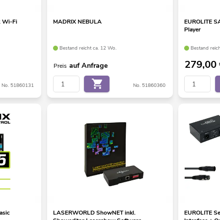
 Wi-Fi
MADRIX NEBULA
EUROLITE SA
Player
Bestand reicht ca. 12 Wo.
Bestand reic
279,00
auf Anfrage
Preis
No. 51860131
No. 51860360
asic
LASERWORLD ShowNET inkl.
EUROLITE Se