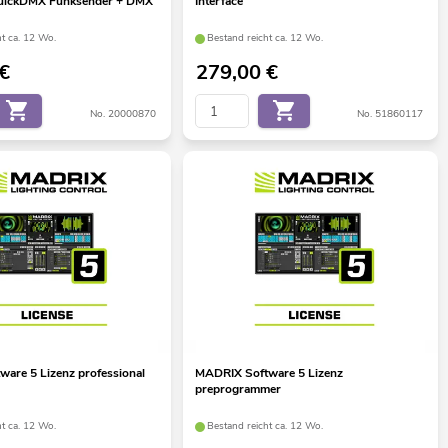
 QuickDMX Funksender + DMX
Interface
ht ca. 12 Wo.
Bestand reicht ca. 12 Wo.
€
279,00
€
No. 20000870
No. 51860117
are 5 Lizenz professional
MADRIX Software 5 Lizenz
preprogrammer
ht ca. 12 Wo.
Bestand reicht ca. 12 Wo.