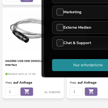
Marketing
Externe Medien
Chat & Support
MADRIX USB ONE DMX512 USB
MADRIX ORION
Nur erforderliche
Interface
Bestand reicht ca. 12 Wo.
Bestand reicht ca. 5 Wo.
auf Anfrage
auf Anfrage
Preis
Preis
No. 51860355