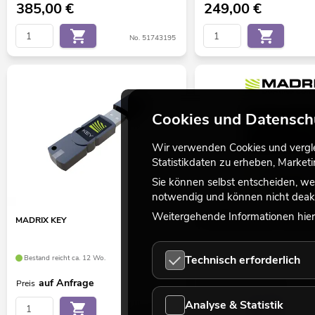
385,00
€
249,00
€
No. 51743195
Cookies und Datensch
Wir verwenden Cookies und verglei
Statistikdaten zu erheben, Marke
Sie können selbst entscheiden, we
notwendig und können nicht deakt
Weitergehende Informationen hierz
MADRIX KEY
MADRIX Software 5 Lizenz e
Technisch erforderlich
Bestand reicht ca. 12 Wo.
Bestand reicht ca. 11 Wo.
auf Anfrage
auf Anfrage
Preis
Preis
Analyse & Statistik
No. 51860340