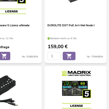
are 5 Lizenz ultimate
EUROLITE DXT PoE Art-Net Node I
ht ca. 12 Wo.
Bestand reicht ca. 6 Wo.
159,00
€
nfrage
No. 51860454
No. 70064854