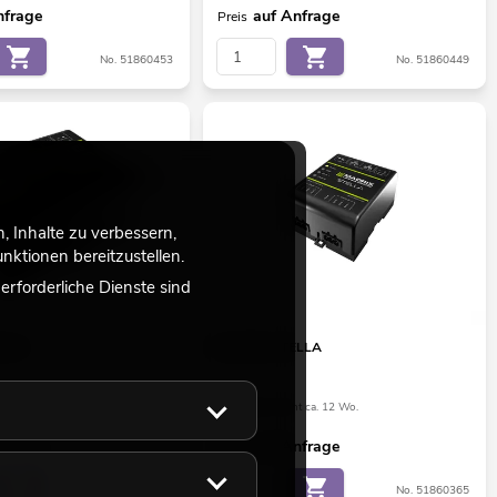
nfrage
auf Anfrage
Preis
No. 51860453
No. 51860449
 Inhalte zu verbessern,
ktionen bereitzustellen.
rforderliche Dienste sind
RA 2
MADRIX STELLA
ht ca. 12 Wo.
Bestand reicht ca. 12 Wo.
nfrage
auf Anfrage
Preis
No. 51860391
No. 51860365