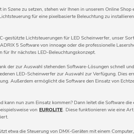
t in Szene zu setzen, stehen wir Ihnen in unserem Online Sho
Lichtsteuerung für eine pixelbasierte Beleuchtung zu installier
 PC-gestützte Lichtsteuerungen für LED Scheinwerfer, unser So
MADRIX 5 Software von innoage oder die professionelle Lasers
ten für Ihr nächstes LED-Beleuchtungskonzept.
dank der zur Auswahl stehenden Software-Lösungen schnell und f
chiedenen LED-Scheinwerfer zur Auswahl zur Verfügung. Dies erm
tung. Außerdem ermöglicht die Software den Einsatz von Echtze
nd kann nun zum Einsatz kommen? Dann leitet die Software di
 beispielsweise von
EUROLITE
. Diese funktionieren wie eine A
ert.
ützt etwa die Steuerung von DMX-Geräten mit einem Computer, d