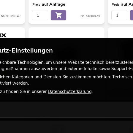
auf Anfrage
auf A
Preis
Preis
No. 51860149
No. 51860455
utz-Einstellungen
chbare Technologien, um unsere Website technisch bereitzustellen,
tingmaßnahmen auszuwerten und externe Inhalte sowie Support-Fun
lchen Kategorien und Diensten Sie zustimmen möchten. Technisch e
iviert werden.
u finden Sie in unserer
Datenschutzerklärung
.
ntry
EUROLITE DXT Pixel Art-Net Node IV
MADRIX AU
Bestand reicht ca. 12 Wo.
Bestand reic
149,00
€
auf A
Preis
No. 51860451
No. 70064886