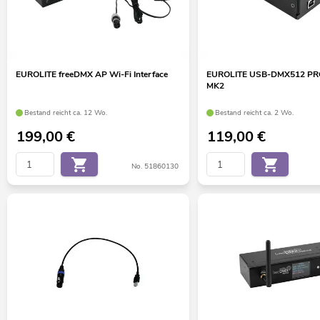
EUROLITE freeDMX AP Wi-Fi Interface
EUROLITE USB-DMX512 PRO 
MK2
Bestand reicht ca. 12 Wo.
Bestand reicht ca. 2 Wo.
199,00
€
119,00
€
No. 51860130