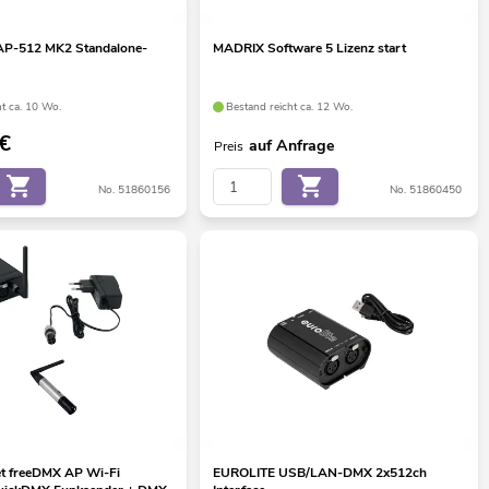
P-512 MK2 Standalone-
MADRIX Software 5 Lizenz start
ht ca. 10 Wo.
Bestand reicht ca. 12 Wo.
€
auf Anfrage
Preis
No. 51860156
No. 51860450
t freeDMX AP Wi-Fi
EUROLITE USB/LAN-DMX 2x512ch