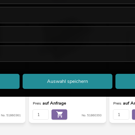
MADRIX AURA 32
MADRIX Softw
Auswahl speichern
large
Bestand reicht ca. 12 Wo.
Bestand reic
auf Anfrage
auf A
Preis
Preis
No. 51860361
No. 51860393