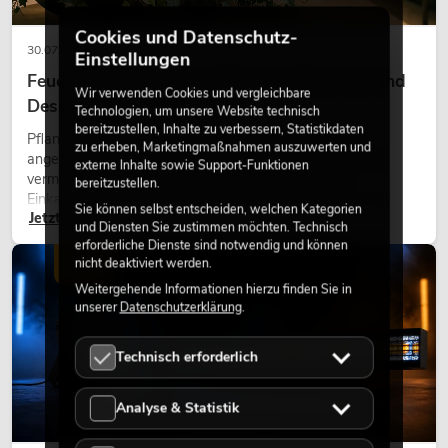
Cookies und Datenschutz-
30.07.2026
Einstellungen
Feuerhemmende Kunstpflanzen: Sicherheit und
Wir verwenden Cookies und vergleichbare
Design perfekt kombiniert
Technologien, um unsere Website technisch
bereitzustellen, Inhalte zu verbessern, Statistikdaten
Pflanzen machen Räume lebendig. Sie schaffen eine
zu erheben, Marketingmaßnahmen auszuwerten und
angenehme Atmosphäre, verbessern das Ambiente und
externe Inhalte sowie Support-Funktionen
vermitteln Natürlichkeit. Ob in Hotels, Restaurants,
bereitzustellen.
Einkaufszentren, Bürogebäuden oder auf Messeständen:
Sie können selbst entscheiden, welchen Kategorien
Jetzt lesen
eine hochwertige Begrünung gehört heute längst zum
und Diensten Sie zustimmen möchten. Technisch
modernen Raumkonzept.
erforderliche Dienste sind notwendig und können
nicht deaktiviert werden.
LICHT
Weitergehende Informationen hierzu finden Sie in
unserer
Datenschutzerklärung
.
Technisch erforderlich
Analyse & Statistik