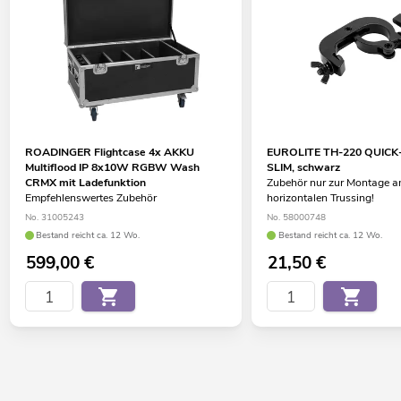
ROADINGER Flightcase 4x AKKU
EUROLITE TH-220 QUICK
Multiflood IP 8x10W RGBW Wash
SLIM, schwarz
CRMX mit Ladefunktion
Zubehör nur zur Montage 
Empfehlenswertes Zubehör
horizontalen Trussing!
No. 31005243
No. 58000748
Bestand reicht ca. 12 Wo.
Bestand reicht ca. 12 Wo.
599,00
€
21,50
€