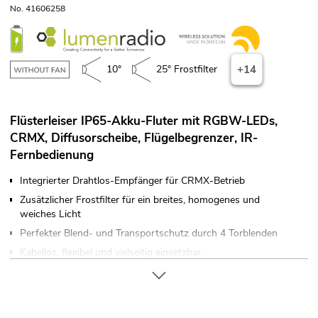
No. 41606258
10°
25° Frostfilter
+14
Flüsterleiser IP65-Akku-Fluter mit RGBW-LEDs,
CRMX, Diffusorscheibe, Flügelbegrenzer, IR-
Fernbedienung
Integrierter Drahtlos-Empfänger für CRMX-Betrieb
Zusätzlicher Frostfilter für ein breites, homogenes und
weiches Licht
Perfekter Blend- und Transportschutz durch 4 Torblenden
Kabellos, flexibel und vielseitig einsetzbar
Betriebsdauer bis zu 9h je nach verwendetem Programm
8 LEDs 10 W SMD 5050 4in1 RGBW (homogene
Farbmischung)