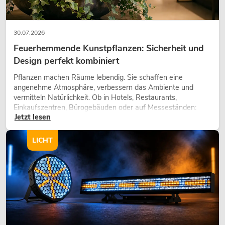
30.07.2026
Feuerhemmende Kunstpflanzen: Sicherheit und
Design perfekt kombiniert
Pflanzen machen Räume lebendig. Sie schaffen eine
angenehme Atmosphäre, verbessern das Ambiente und
vermitteln Natürlichkeit. Ob in Hotels, Restaurants,
Einkaufszentren, Bürogebäuden oder auf Messeständen:
Jetzt lesen
eine hochwertige Begrünung gehört heute längst zum
modernen Raumkonzept.
LICHT