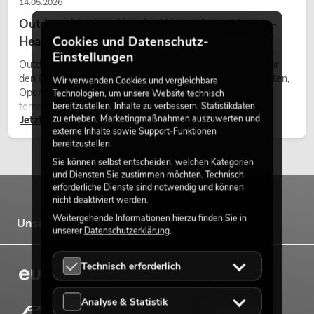
14.05.2026
Outdoor Moving-Heads: Wetterfeste Moving-
Heads bei Events
Cookies und Datenschutz-
Einstellungen
Outdoor Moving-Heads sind bewegliche Scheinwerfer für
den Einsatz im Freien. Sie werden bei Festivals, Stadtfesten,
Wir verwenden Cookies und vergleichbare
Open-Air-Konzerten, Architekturinszenierungen und
Technologien, um unsere Website technisch
temporären Außeninstallationen eingesetzt.
bereitzustellen, Inhalte zu verbessern, Statistikdaten
zu erheben, Marketingmaßnahmen auszuwerten und
Jetzt lesen
externe Inhalte sowie Support-Funktionen
bereitzustellen.
Sie können selbst entscheiden, welchen Kategorien
und Diensten Sie zustimmen möchten. Technisch
erforderliche Dienste sind notwendig und können
nicht deaktiviert werden.
Weitergehende Informationen hierzu finden Sie in
Unsere Marken
unserer
Datenschutzerklärung
.
Technisch erforderlich
Analyse & Statistik