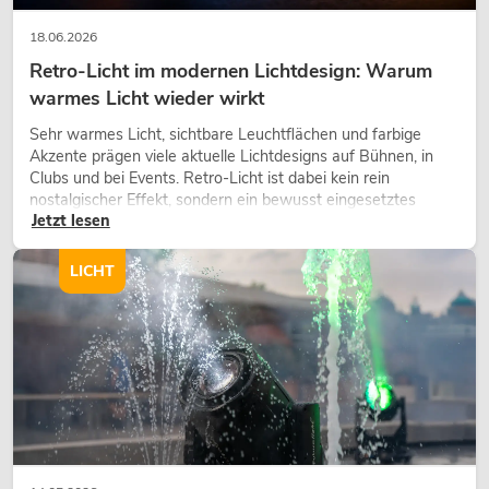
18.06.2026
Retro-Licht im modernen Lichtdesign: Warum
warmes Licht wieder wirkt
Sehr warmes Licht, sichtbare Leuchtflächen und farbige
Akzente prägen viele aktuelle Lichtdesigns auf Bühnen, in
Clubs und bei Events. Retro-Licht ist dabei kein rein
nostalgischer Effekt, sondern ein bewusst eingesetztes
Jetzt lesen
Gestaltungsmittel: Es schafft Atmosphäre, gibt Szenen
Charakter und kann technische LED-Setups emotionaler
wirken lassen.
LICHT