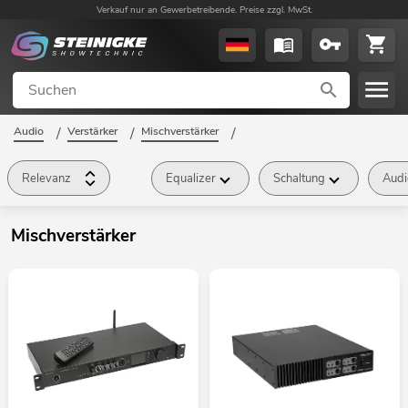
Verkauf nur an Gewerbetreibende. Preise zzgl. MwSt.
Audio
/
Verstärker
/
Mischverstärker
/
Relevanz
Equalizer
Schaltung
Audi
Mischverstärker