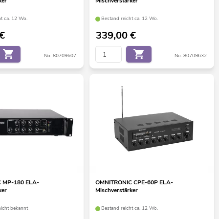
ker
Mischverstärker
ht ca. 12 Wo.
Bestand reicht ca. 12 Wo.
€
339,00
€
No. 80709607
No. 80709632
 MP-180 ELA-
OMNITRONIC CPE-60P ELA-
ker
Mischverstärker
nicht bekannt
Bestand reicht ca. 12 Wo.