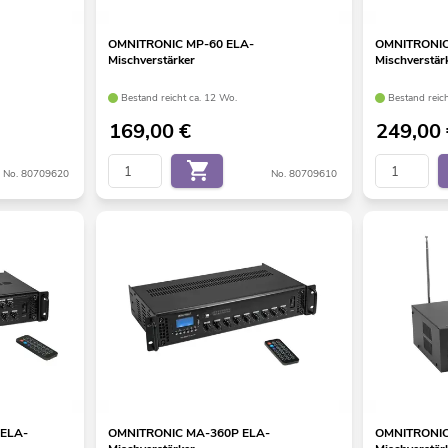
OMNITRONIC MP-60 ELA-
OMNITRONIC
Mischverstärker
Mischverstär
Bestand reicht ca. 12 Wo.
Bestand reic
169,00
€
249,00
No. 80709620
No. 80709610
 ELA-
OMNITRONIC MA-360P ELA-
OMNITRONIC