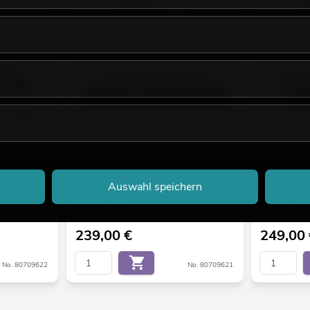
-
OMNITRONIC MP-120P ELA-
OMNITRONIC 
Auswahl speichern
Mischverstärker
Bestand reicht ca. 12 Wo.
Bestand reic
239,00
€
249,00
No. 80709622
No. 80709621