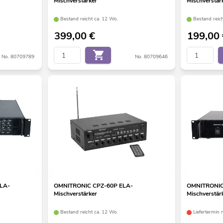
Mischverstärker
Mischverstär
Bestand reicht ca. 12 Wo.
Bestand reic
399,00
€
199,00
No. 80709789
No. 80709646
LA-
OMNITRONIC CPZ-60P ELA-
OMNITRONIC
Mischverstärker
Mischverstär
Bestand reicht ca. 12 Wo.
Liefertermin 