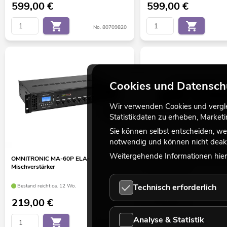
599,00
€
599,00
€
No. 80709820
Cookies und Datensch
Wir verwenden Cookies und verglei
Statistikdaten zu erheben, Marke
Sie können selbst entscheiden, we
notwendig und können nicht deakt
Weitergehende Informationen hierz
OMNITRONIC MA-60P ELA-
OMNITRONIC MPZ-650.6P E
Mischverstärker
Mischverstärker
Technisch erforderlich
Bestand reicht ca. 12 Wo.
Bestand reicht ca. 12 Wo.
219,00
€
479,00
€
Analyse & Statistik
No. 80709612