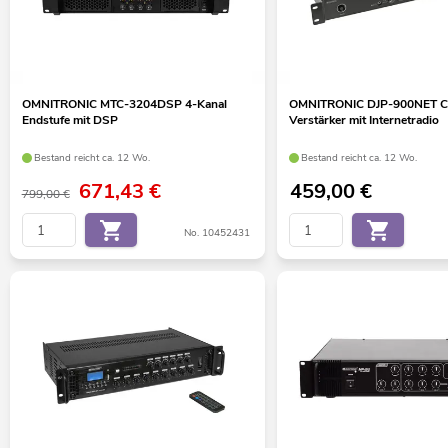
OMNITRONIC MTC-3204DSP 4-Kanal
OMNITRONIC DJP-900NET C
Endstufe mit DSP
Verstärker mit Internetradio
Bestand reicht ca. 12 Wo.
Bestand reicht ca. 12 Wo.
671,43
€
459,00
€
799,00 €
No. 10452431