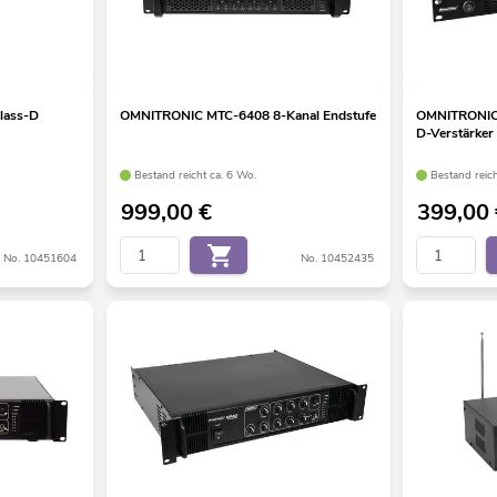
lass-D
OMNITRONIC MTC-6408 8-Kanal Endstufe
OMNITRONIC 
D-Verstärker
Bestand reicht ca. 6 Wo.
Bestand reic
999,00
€
399,00
No. 10451604
No. 10452435