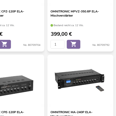
 CPZ-120P ELA-
OMNITRONIC MPVZ-350.6P ELA-
ker
Mischverstärker
ht ca. 12 Wo.
Bestand reicht ca. 12 Wo.
€
399,00
€
No. 80709704
No. 80709792
 CPE-120P ELA-
OMNITRONIC MA-240P ELA-