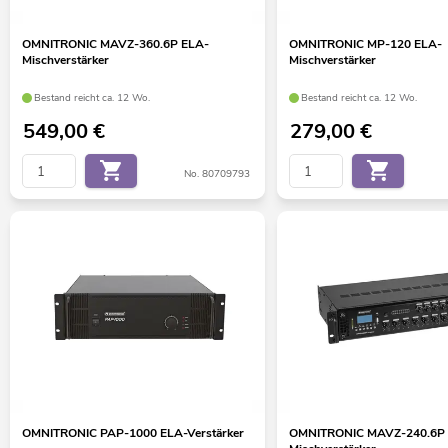
OMNITRONIC MAVZ-360.6P ELA-
OMNITRONIC MP-120 ELA-
Mischverstärker
Mischverstärker
Bestand reicht ca. 12 Wo.
Bestand reicht ca. 12 Wo.
549,00
€
279,00
€
No. 80709793
OMNITRONIC PAP-1000 ELA-Verstärker
OMNITRONIC MAVZ-240.6P