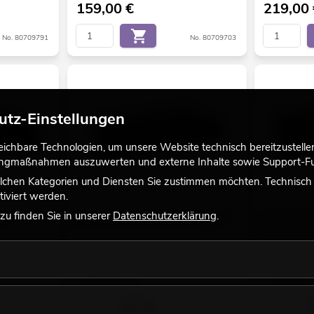
159,00
€
219,00
No. 80709791
No. 80709703
utz-Einstellungen
chbare Technologien, um unsere Website technisch bereitzustellen,
tingmaßnahmen auszuwerten und externe Inhalte sowie Support-Fun
lchen Kategorien und Diensten Sie zustimmen möchten. Technisch e
iviert werden.
u finden Sie in unserer
Datenschutzerklärung
.
LA-
OMNITRONIC PAA-240 ELA-Verstärker
OMNITRONIC
Mischverstär
Bestand reicht ca. 12 Wo.
Bestand reic
349,00
€
349,00
No. 80709755
No. 80709809