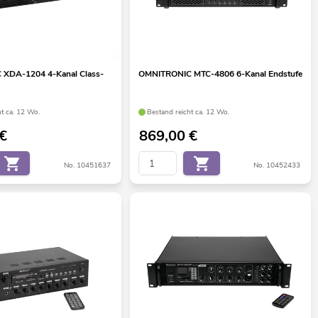
XDA-1204 4-Kanal Class-
OMNITRONIC MTC-4806 6-Kanal Endstufe
ht ca. 12 Wo.
Bestand reicht ca. 12 Wo.
€
869,00
€
No. 10451637
No. 10452433