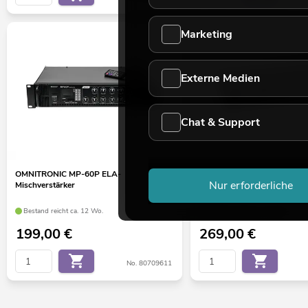
Marketing
Externe Medien
Chat & Support
OMNITRONIC MP-60P ELA-
OMNITRONIC MA-120P ELA
Nur erforderliche
Mischverstärker
Mischverstärker
Bestand reicht ca. 12 Wo.
Bestand reicht ca. 12 Wo.
199,00
€
269,00
€
No. 80709611