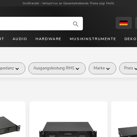
Großhandel -
Verkauf nur an Gewerbetreibende. Preise zzgl. MwSt.
HT
AUDIO
HARDWARE
MUSIKINSTRUMENTE
DEKO
mpedanz
Ausgangsleistung RMS
Marke
Preis