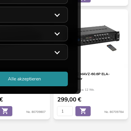
PAA-120 ELA-Verstärker
OMNITRONIC MAVZ-60.6P ELA-
Alle akzeptieren
Mischverstärker
ht ca. 12 Wo.
Bestand reicht ca. 12 Wo.
€
299,00
€
No. 80709807
No. 80709784