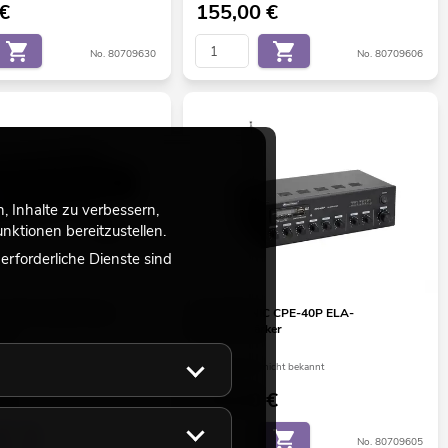
€
155,00
€
No. 80709630
No. 80709606
 Inhalte zu verbessern,
ktionen bereitzustellen.
rforderliche Dienste sind
 MAVZ-120.6P ELA-
OMNITRONIC CPE-40P ELA-
ker
Mischverstärker
ht ca. 12 Wo.
Liefertermin nicht bekannt
€
119,00
€
No. 80709788
No. 80709605