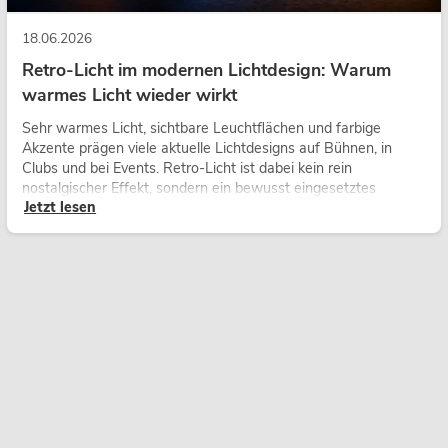
18.06.2026
Retro-Licht im modernen Lichtdesign: Warum
warmes Licht wieder wirkt
Sehr warmes Licht, sichtbare Leuchtflächen und farbige
Akzente prägen viele aktuelle Lichtdesigns auf Bühnen, in
Clubs und bei Events. Retro-Licht ist dabei kein rein
nostalgischer Effekt, sondern ein bewusst eingesetztes
Jetzt lesen
Gestaltungsmittel: Es schafft Atmosphäre, gibt Szenen
Charakter und kann technische LED-Setups emotionaler
wirken lassen.