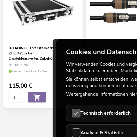
ROADINGER Verstärkerrack PR-1,
PSSO Lautsprecherkabel
Cookies und Datensch
2HE, 47cm tief
2x2,5 1,5m sw
Empfehlenswertes Zubehör
viele Versionen erhältlich
Wir verwenden Cookies und verglei
No. 30109782
No. 3022790K
Statistikdaten zu erheben, Marke
Bestand reicht ca. 12 Wo.
Bestand reicht ca. 12 Wo.
Sie können selbst entscheiden, we
115,00
€
20,90
€
notwendig und können nicht deakt
Weitergehende Informationen hierz
Technisch erforderlich
Analyse & Statistik