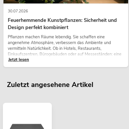
30.07.2026
Feuerhemmende Kunstpflanzen: Sicherheit und
Design perfekt kombiniert
Pflanzen machen Räume lebendig. Sie schaffen eine
angenehme Atmosphäre, verbessern das Ambiente und
vermitteln Natürlichkeit. Ob in Hotels, Restaurants,
Einkaufszentren, Bürogebäuden oder auf Messeständen: eine
Jetzt lesen
hochwertige Begrünung gehört heute längst zum modernen
Raumkonzept.
Zuletzt angesehene Artikel