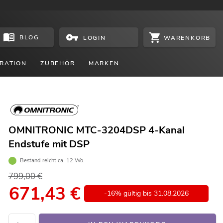
BLOG
WARENKORB
LOGIN
RATION
ZUBEHÖR
MARKEN
OMNITRONIC MTC-3204DSP 4-Kanal
Endstufe mit DSP
Bestand reicht ca. 12 Wo.
799,00 €
671,43
€
-16% gültig bis 31.08.2026