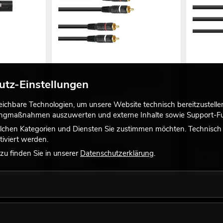
 Speakon
OMNITRONIC Cinch Kabel 2x2 0,3m
OMNITRON
utz-Einstellungen
viele Versionen erhältlich
90°/2xCin
viele Versi
No. 30209352
chbare Technologien, um unsere Website technisch bereitzustellen,
No. 302250
Bestand reicht ca. 12 Wo.
tingmaßnahmen auszuwerten und externe Inhalte sowie Support-Fun
Bestand r
lchen Kategorien und Diensten Sie zustimmen möchten. Technisch e
1,90
€
4,90
€
iviert werden.
u finden Sie in unserer
Datenschutzerklärung
.