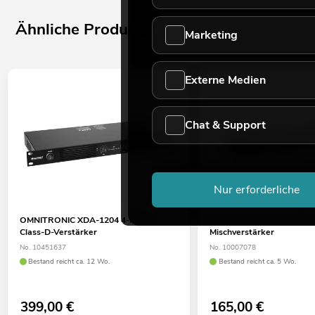
Ähnliche Produkte
Marketing
Externe Medien
Chat & Support
Nur erforderliche
OMNITRONIC XDA-1204 4-Kanal
OMNITRONIC EPA-100BT
Class-D-Verstärker
Mischverstärker
No. 10451637
No. 10007078
Bestand reicht ca. 12 Wo.
Bestand reicht ca. 5 Wo.
399,00
€
165,00
€