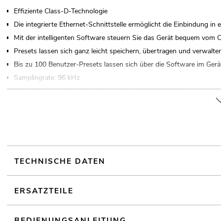
Effiziente Class-D-Technologie
Die integrierte Ethernet-Schnittstelle ermöglicht die Einbindung i
Mit der intelligenten Software steuern Sie das Gerät bequem vom
Presets lassen sich ganz leicht speichern, übertragen und verwalte
Bis zu 100 Benutzer-Presets lassen sich über die Software im Gerä
Samplingrate: 96 kHz
2 Betriebsarten einstellbar (Stereo oder Brücke/100V)
Sehr geringes Gewicht und kompakte Bauhöhe durch integriertes Sc
Pegelregler je Kanal
Parametrischer 10-Band-Equalizer pro Ein- und Ausgang
Wählbare Filtertypen pro Equalizer: Bell, High Shelf, Low Shelf, N
Zusätzlich bis zu 48 dB/Oktave in den Ausgängen mit Linkwitz-Riley
TECHNISCHE DATEN
Ausgangslimiter mit einstellbaren Limits und automatischen Attack
Beschallungsanlage
ERSATZTEILE
2 Ethernet-Schnittstellen für einfaches Verkabeln
(19") 48,3 cm Rackeinbau 2 HE
BEDIENUNGSANLEITUNG
Digitaler Signalprozessor FIR Filter