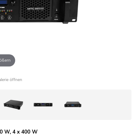
ößern
alerie öffnen
800 W, 4 x 400 W