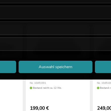
Auswahl speichern
OMNITRONIC XPA-350 MK2 Endstufe
OMNITRON
No. 10451001
No. 104510
Bestand reicht ca. 12 Wo.
Bestand r
199,00
€
249,0