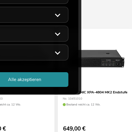
Alle akzeptieren
IC XPA-1000 MK2 Endstufe
OMNITRONIC XPA-4804 MK2 Endstufe
03
No. 10451010
eicht ca. 12 Wo.
Bestand reicht ca. 12 Wo.
0
€
649,00
€