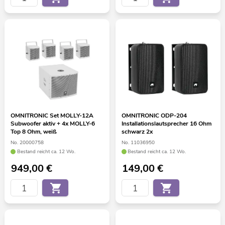
OMNITRONIC Set MOLLY-12A
OMNITRONIC ODP-204
Subwoofer aktiv + 4x MOLLY-6
Installationslautsprecher 16 Ohm
Top 8 Ohm, weiß
schwarz 2x
No. 20000758
No. 11036950
Bestand reicht ca. 12 Wo.
Bestand reicht ca. 12 Wo.
949,00
€
149,00
€