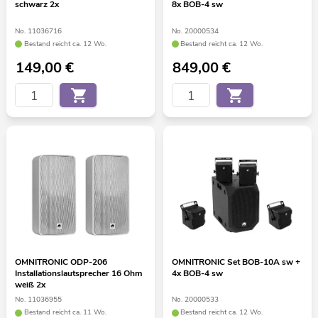
schwarz 2x
8x BOB-4 sw
No. 11036716
No. 20000534
Bestand reicht ca. 12 Wo.
Bestand reicht ca. 12 Wo.
149,00
€
849,00
€
OMNITRONIC ODP-206
OMNITRONIC Set BOB-10A sw +
Installationslautsprecher 16 Ohm
4x BOB-4 sw
weiß 2x
No. 11036955
No. 20000533
Bestand reicht ca. 11 Wo.
Bestand reicht ca. 12 Wo.