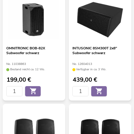
OMNITRONIC BOB-82X
INTUSONIC 8SM300T 2x8"
Subwoofer schwarz
Subwoofer schwarz
No. 11038863
No. 12604013
Bestand reicht ca. 12 Wo.
Verfügbar in ca. 3 Wo.
199,00
€
439,00
€