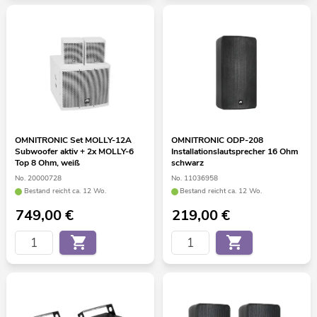
OMNITRONIC Set MOLLY-12A
OMNITRONIC ODP-208
Subwoofer aktiv + 2x MOLLY-6
Installationslautsprecher 16 Ohm
Top 8 Ohm, weiß
schwarz
No. 20000728
No. 11036958
Bestand reicht ca. 12 Wo.
Bestand reicht ca. 12 Wo.
749,00
€
219,00
€