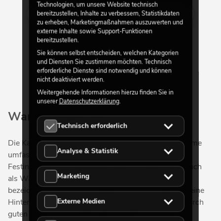
Technologien, um unsere Website technisch
bereitzustellen, Inhalte zu verbessern, Statistikdaten
Mehr anzeigen
zu erheben, Marketingmaßnahmen auszuwerten und
externe Inhalte sowie Support-Funktionen
bereitzustellen.
Sie können selbst entscheiden, welchen Kategorien
und Diensten Sie zustimmen möchten. Technisch
erforderliche Dienste sind notwendig und können
nicht deaktiviert werden.
Weitergehende Informationen hierzu finden Sie in
unserer
Datenschutzerklärung
.
Wandlautsprecher
Technisch erforderlich
Die Kategorie Installation & Commercial Audio Systeme
Analyse & Statistik
umfasst leistungsfähige Beschallungslösungen zur
Festinstallation. Umgangssprachlich werden diese auch
Marketing
als Wandlautsprecher beziehungsweise Wandboxen
bezeichnet. Sie kommen überall da zum Einsatz, wo eine
Externe Medien
Hintergrundbeschallung realisiert werden soll, die durch
guten Klang und unaufdringliche Optik überzeugt. So