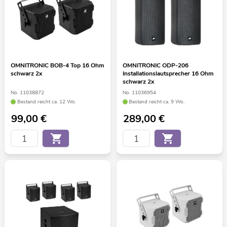
OMNITRONIC BOB-4 Top 16 Ohm
OMNITRONIC ODP-206
schwarz 2x
Installationslautsprecher 16 Ohm
schwarz 2x
No. 11038872
No. 11036954
Bestand reicht ca. 12 Wo.
Bestand reicht ca. 9 Wo.
99,00
€
289,00
€