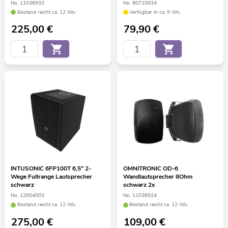
No. 11036933
No. 80710934
Bestand reicht ca. 12 Wo.
Verfügbar in ca. 9 Wo.
225,00
€
79,90
€
INTUSONIC 6FP100T 6,5" 2-
OMNITRONIC OD-6
Wege Fullrange Lautsprecher
Wandlautsprecher 8Ohm
schwarz
schwarz 2x
No. 12604003
No. 11036924
Bestand reicht ca. 12 Wo.
Bestand reicht ca. 12 Wo.
275,00
€
109,00
€