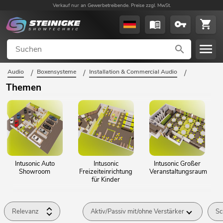
Verkauf nur an Gewerbetreibende. Preise zzgl. MwSt.
Audio
/
Boxensysteme
/
Installation & Commercial Audio
/
Themen
Intusonic Auto
Intusonic
Intusonic Großer
Showroom
Freizeiteinrichtung
Veranstaltungsraum
für Kinder
Relevanz
Aktiv/Passiv mit/ohne Verstärker
Sc