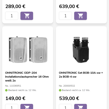
289,00
€
639,00
€
OMNITRONIC ODP-204
OMNITRONIC Set BOB-10A sw +
Installationslautsprecher 16 Ohm
2x BOB-4 sw
weiß 2x
No. 11036951
No. 20000532
Bestand reicht ca. 12 Wo.
Bestand reicht ca. 12 Wo.
149,00
€
539,00
€