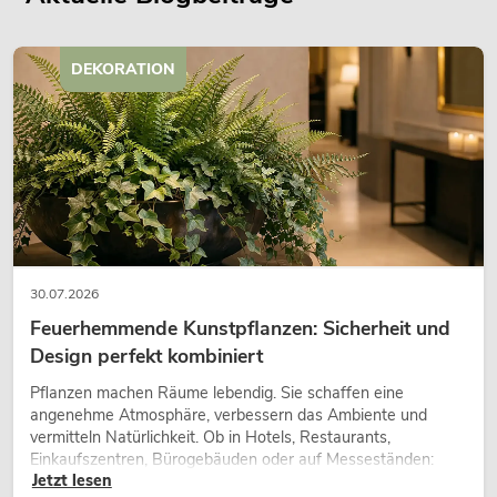
DEKORATION
30.07.2026
Feuerhemmende Kunstpflanzen: Sicherheit und
Design perfekt kombiniert
Pflanzen machen Räume lebendig. Sie schaffen eine
angenehme Atmosphäre, verbessern das Ambiente und
vermitteln Natürlichkeit. Ob in Hotels, Restaurants,
Einkaufszentren, Bürogebäuden oder auf Messeständen:
Jetzt lesen
eine hochwertige Begrünung gehört heute längst zum