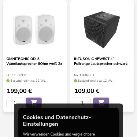
OMNITRONIC OD-8
INTUSONIC 4FW50T 4"
Wandlautsprecher 8Ohm weiß 2x
Fullrange Lautsprecher schwarz
No. 11036931
No. 12604001
Bestand reicht ca. 12 Wo.
Bestand reicht ca. 12 Wo.
199,00
€
109,00
€
Cookies und Datenschutz-
Einstellungen
30 von 69
Wir verwenden Cookies und vergleichbare