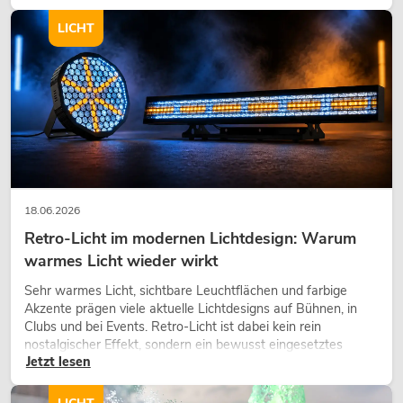
modernen Raumkonzept.
LICHT
18.06.2026
Retro-Licht im modernen Lichtdesign: Warum
warmes Licht wieder wirkt
Sehr warmes Licht, sichtbare Leuchtflächen und farbige
Akzente prägen viele aktuelle Lichtdesigns auf Bühnen, in
Clubs und bei Events. Retro-Licht ist dabei kein rein
nostalgischer Effekt, sondern ein bewusst eingesetztes
Jetzt lesen
Gestaltungsmittel: Es schafft Atmosphäre, gibt Szenen
Charakter und kann technische LED-Setups emotionaler
wirken lassen.