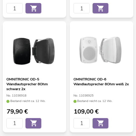
OMNITRONIC OD-5
OMNITRONIC OD-6
Wandlautsprecher 8Ohm
Wandlautsprecher 8Ohm weiß 2x
schwarz 2x
No. 11036918
No. 11036925
Bestand reicht ca. 12 Wo.
Bestand reicht ca. 12 Wo.
79,90
€
109,00
€