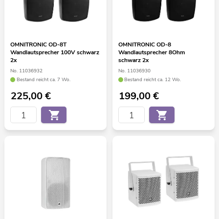
OMNITRONIC OD-8T
OMNITRONIC OD-8
Wandlautsprecher 100V schwarz
Wandlautsprecher 8Ohm
2x
schwarz 2x
No. 11036932
No. 11036930
Bestand reicht ca. 7 Wo.
Bestand reicht ca. 12 Wo.
225,00
€
199,00
€