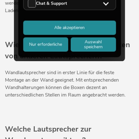
werden Bars, Restaurants und Pubs, aber auch
Chat & Support
Ladengeschäfte häufig damit ausgestattet.
Alle akzeptieren
Auswahl
Wie unterscheiden sich Wandboxen
Nur erforderliche
speichern
von anderen Lautsprechern?
Wandlautsprecher sind in erster Linie für die feste
Montage an der Wand geeignet. Mit entsprechenden
Wandhalterungen können die Boxen dezent an
unterschiedlichen Stellen im Raum angebracht werden.
Welche Lautsprecher zur