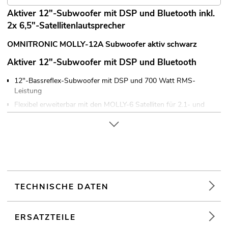
Aktiver 12"-Subwoofer mit DSP und Bluetooth inkl.
2x 6,5"-Satellitenlautsprecher
OMNITRONIC MOLLY-12A Subwoofer aktiv schwarz
Aktiver 12"-Subwoofer mit DSP und Bluetooth
12"-Bassreflex-Subwoofer mit DSP und 700 Watt RMS-
Leistung
Flexibel erweiterbar mit den MOLLY-6 Satelliten für 2.1- und
4.1-Betrieb
DSP-gesteuerter Class-D-Verstärker (500 W + 2 x 100 W)
Lautstärke für Subwoofer und Satelliten getrennt einstellbar
Stereo-Mono-Umschaltung
Digitaler Signalprozessor
DSP-Presets: FLAT; DJ; LIVE; VOICE
TECHNISCHE DATEN
Die Gerätekühlung erfolgt über Lüfter temperaturgeregelt
Ansteuerbar über Bluetooth
ERSATZTEILE
Reichweite von bis zu 10m