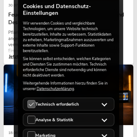
Cookies und Datenschutz-
30.07.2026
Einstellungen
Feuerhemmende Kunstpflanzen: Sicherheit und
Design perfekt kombiniert
Wir verwenden Cookies und vergleichbare
Technologien, um unsere Website technisch
Pflanzen machen Räume lebendig. Sie schaffen eine
bereitzustellen, Inhalte zu verbessern, Statistikdaten
angenehme Atmosphäre, verbessern das Ambiente und
zu erheben, Marketingmaßnahmen auszuwerten und
vermitteln Natürlichkeit. Ob in Hotels, Restaurants,
externe Inhalte sowie Support-Funktionen
Einkaufszentren, Bürogebäuden oder auf Messeständen:
bereitzustellen.
Jetzt lesen
eine hochwertige Begrünung gehört heute längst zum
Sie können selbst entscheiden, welchen Kategorien
modernen Raumkonzept.
und Diensten Sie zustimmen möchten. Technisch
erforderliche Dienste sind notwendig und können
LICHT
nicht deaktiviert werden.
Weitergehende Informationen hierzu finden Sie in
unserer
Datenschutzerklärung
.
Technisch erforderlich
Analyse & Statistik
18.06.2026
Marketing