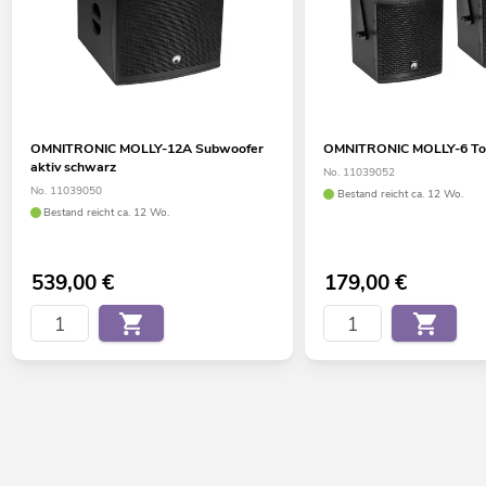
Metallgitter in schwarz mit Akustikschaumstoff
2 Stück im Set
Für Anwendungsgebiete wie zum Beispiel: Mobile DJs /
Alleinunterhalter; Messe- und Ladenbau; Installation; Home
entertainment; Restaurants, Bars und Hotels;
Produktpräsentationen und Vorträge
OMNITRONIC MOLLY-12A Subwoofer
OMNITRONIC MOLLY-6 To
aktiv schwarz
No. 11039052
No. 11039050
Bestand reicht ca. 12 Wo.
Bestand reicht ca. 12 Wo.
539,00
€
179,00
€