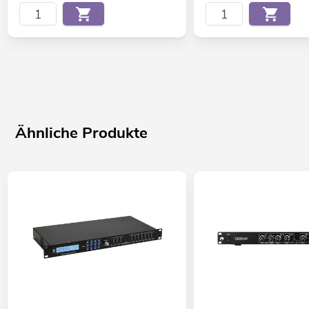
Firmware update-fähig
Kompatibel mit Win XP, Win Vista, Win 7, Win 10, OS X 10,5
oder besser
Für Anwendungsgebiete wie zum Beispiel: Clubs/Tanzschulen;
Installation; Mobile DJs / Alleinunterhalter; Restaurants, Bars
und Hotels; Verleiher
Ähnliche Produkte