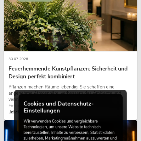
30.07.2026
Feuerhemmende Kunstpflanzen: Sicherheit und
Design perfekt kombiniert
Pflanzen machen Räume lebendig. Sie schaffen eine
angenehme Atmosphäre, verbessern das Ambiente und
vermitteln Natürlichkeit. Ob in Hotels, Restaurants,
Cookies und Datenschutz-
Einkaufszentren, Bürogebäuden oder auf Messeständen:
Einstellungen
Jetzt lesen
eine hochwertige Begrünung gehört heute längst zum
modernen Raumkonzept.
Wir verwenden Cookies und vergleichbare
LICHT
Technologien, um unsere Website technisch
bereitzustellen, Inhalte zu verbessern, Statistikdaten
zu erheben, Marketingmaßnahmen auszuwerten und