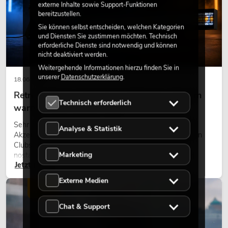
externe Inhalte sowie Support-Funktionen
bereitzustellen.
Sie können selbst entscheiden, welchen Kategorien
und Diensten Sie zustimmen möchten. Technisch
erforderliche Dienste sind notwendig und können
nicht deaktiviert werden.
Weitergehende Informationen hierzu finden Sie in
unserer
Datenschutzerklärung
.
18.06.2026
Retro-Licht im modernen Lichtdesign: Warum
Technisch erforderlich
warmes Licht wieder wirkt
Sehr warmes Licht, sichtbare Leuchtflächen und farbige
Analyse & Statistik
Akzente prägen viele aktuelle Lichtdesigns auf Bühnen, in
Clubs und bei Events. Retro-Licht ist dabei kein rein
Marketing
nostalgischer Effekt, sondern ein bewusst eingesetztes
Jetzt lesen
Gestaltungsmittel: Es schafft Atmosphäre, gibt Szenen
Charakter und kann technische LED-Setups emotionaler
Externe Medien
wirken lassen.
LICHT
Chat & Support