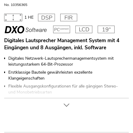
No. 10356365
1 HE
Digitales Lautsprecher Management System mit 4
Eingängen und 8 Ausgängen, inkl. Software
Digitales Netzwerk-Lautsprechermanagementsystem mit
leistungsstarkem 64-Bit-Prozessor
Erstklassige Bauteile gewährleisten exzellente
Klangeigenschaften
Flexible Ausgangskonfigurationen für alle gängigen Stereo-
und Monobetriebsarten
4 analoge Eingänge und 1 digitale AES/EBU-Schnittstelle
(XLR)
8 analoge Ausgänge (XLR)
Parametrischer 10-Band-Equalizer pro Ein- und Ausgang
Wählbare Filtertypen pro Equalizer: Bell, High Shelf, Low Shelf,