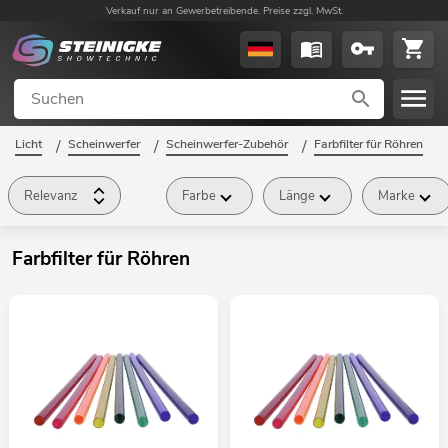
Verkauf nur an Gewerbetreibende. Preise zzgl. MwSt.
Licht
/
Scheinwerfer
/
Scheinwerfer-Zubehör
/
Farbfilter für Röhren
/
Relevanz
Farbe
Länge
Marke
Farbfilter für Röhren