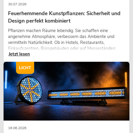
30.07.2026
Feuerhemmende Kunstpflanzen: Sicherheit und
Design perfekt kombiniert
Pflanzen machen Räume lebendig. Sie schaffen eine
angenehme Atmosphäre, verbessern das Ambiente und
vermitteln Natürlichkeit. Ob in Hotels, Restaurants,
Einkaufszentren, Bürogebäuden oder auf Messeständen:
Jetzt lesen
eine hochwertige Begrünung gehört heute längst zum
modernen Raumkonzept.
LICHT
18.06.2026