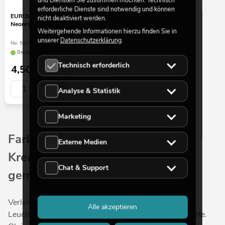
erforderliche Dienste sind notwendig und können
EUROLITE Farbrohr für T8
nicht deaktiviert werden.
Neonröhre, 59cm türkis
Weitergehende Informationen hierzu finden Sie in
unserer
Datenschutzerklärung
.
No. 511046A5
Bestand reicht ca. 12 Wo.
Technisch erforderlich
4,50
€
Analyse & Statistik
Marketing
Farbfilter für Leuchtstoffröhren –
Externe Medien
Kreative Lichtgestaltung leicht
Chat & Support
gemacht
Verleihen Sie Ihren Räumen mit den Farbfiltern für
Alle akzeptieren
Leuchtstoffröhren von EUROLITE eine individuelle Note.