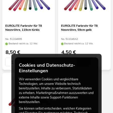
EUROLITE Farbrohr für T8
EUROLITE Farbrohr für T8
Neonröhre, 119cm türkis
Neonröhre, 59cm gelb
No. 51104695
No. 511046A2
Bestand reicht ca. 12 Wo.
Bestand reicht ca. 12 Wo.
8,50
€
4,50
€
Cookies und Datenschutz-
Einstellungen
Wir verwenden Cookies und vergleichbare
Technologien, um unsere Website technisch
bereitzustellen, Inhalte zu verbessern, Statistikdaten
zu erheben, Marketingmaßnahmen auszuwerten und
externe Inhalte sowie Support-Funktionen
bereitzustellen.
Sie können selbst entscheiden, welchen Kategorien
und Diensten Sie zustimmen möchten. Technisch