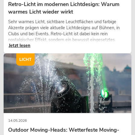
Retro-Licht im modernen Lichtdesign: Warum
warmes Licht wieder wirkt
Sehr warmes Licht, sichtbare Leuchtflächen und farbige
Akzente prägen viele aktuelle Lichtdesigns auf Bühnen, in
Clubs und bei Events. Retro-Licht ist dabei kein rein
nostalgischer Effekt, sondern ein bewusst eingesetztes
Jetzt lesen
Gestaltungsmittel: Es schafft Atmosphäre, gibt Szenen
Charakter und kann technische LED-Setups emotionaler
wirken lassen.
LICHT
14.05.2026
Outdoor Moving-Heads: Wetterfeste Moving-