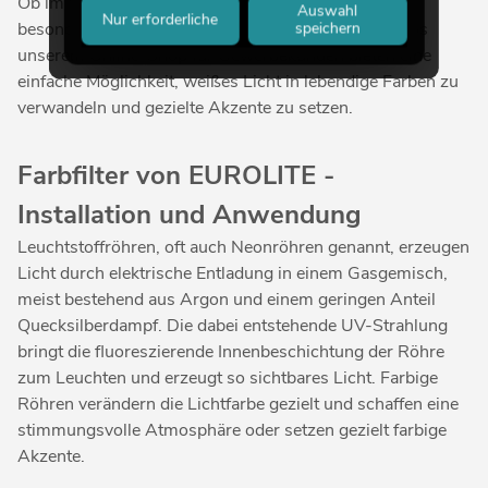
Ob im Schaufenster, im Club, im Museum oder bei
Auswahl
Nur erforderliche
besonderen Events: die hochwertigen Farbröhren aus
speichern
unserem Online-Shop für Gewerbekunden bieten eine
einfache Möglichkeit, weißes Licht in lebendige Farben zu
verwandeln und gezielte Akzente zu setzen.
Farbfilter von EUROLITE -
Installation und Anwendung
Leuchtstoffröhren, oft auch Neonröhren genannt, erzeugen
Licht durch elektrische Entladung in einem Gasgemisch,
meist bestehend aus Argon und einem geringen Anteil
Quecksilberdampf. Die dabei entstehende UV-Strahlung
bringt die fluoreszierende Innenbeschichtung der Röhre
zum Leuchten und erzeugt so sichtbares Licht. Farbige
Röhren verändern die Lichtfarbe gezielt und schaffen eine
stimmungsvolle Atmosphäre oder setzen gezielt farbige
Akzente.