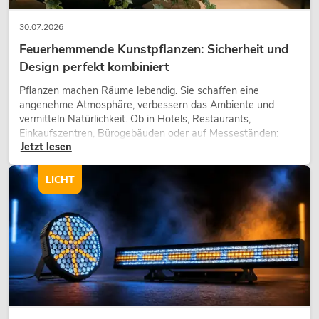
30.07.2026
Feuerhemmende Kunstpflanzen: Sicherheit und
Design perfekt kombiniert
Pflanzen machen Räume lebendig. Sie schaffen eine
angenehme Atmosphäre, verbessern das Ambiente und
vermitteln Natürlichkeit. Ob in Hotels, Restaurants,
Einkaufszentren, Bürogebäuden oder auf Messeständen:
Jetzt lesen
eine hochwertige Begrünung gehört heute längst zum
modernen Raumkonzept.
LICHT