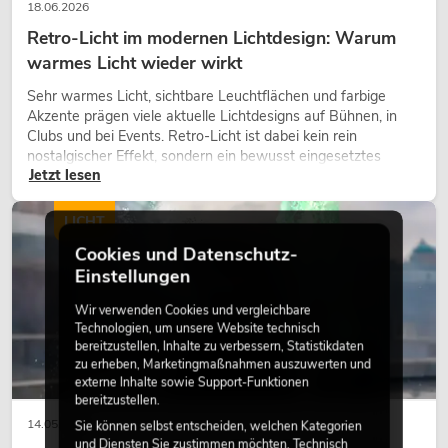
18.06.2026
Retro-Licht im modernen Lichtdesign: Warum
warmes Licht wieder wirkt
Sehr warmes Licht, sichtbare Leuchtflächen und farbige
Akzente prägen viele aktuelle Lichtdesigns auf Bühnen, in
Clubs und bei Events. Retro-Licht ist dabei kein rein
nostalgischer Effekt, sondern ein bewusst eingesetztes
Jetzt lesen
Gestaltungsmittel: Es schafft Atmosphäre, gibt Szenen
Charakter und kann technische LED-Setups emotionaler
wirken lassen.
LICHT
Cookies und Datenschutz-
Einstellungen
Wir verwenden Cookies und vergleichbare
Technologien, um unsere Website technisch
bereitzustellen, Inhalte zu verbessern, Statistikdaten
zu erheben, Marketingmaßnahmen auszuwerten und
externe Inhalte sowie Support-Funktionen
bereitzustellen.
14.05.2026
Sie können selbst entscheiden, welchen Kategorien
und Diensten Sie zustimmen möchten. Technisch