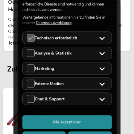
Outdoor Moving-Heads: Wetterfeste Moving-
erforderliche Dienste sind notwendig und können
Heads bei Events
nicht deaktiviert werden.
Weitergehende Informationen hierzu finden Sie in
Outdoor Moving-Heads sind bewegliche Scheinwerfer für
unserer
Datenschutzerklärung
.
den Einsatz im Freien. Sie werden bei Festivals, Stadtfesten,
Open-Air-Konzerten, Architekturinszenierungen und
temporären Außeninstallationen eingesetzt.
Technisch erforderlich
Jetzt lesen
Analyse & Statistik
Zuletzt angesehene Artikel
Marketing
Externe Medien
Chat & Support
Alle akzeptieren