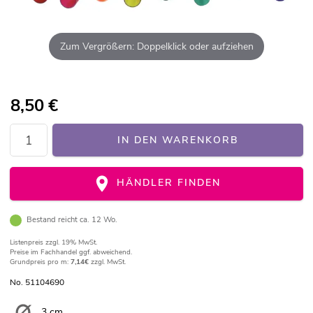
Zum Vergrößern: Doppelklick oder aufziehen
8,50
€
IN DEN WARENKORB
HÄNDLER FINDEN
Bestand reicht ca. 12 Wo.
Listenpreis
zzgl. 19% MwSt.
Preise im Fachhandel ggf. abweichend.
Grundpreis pro m:
7,14€
zzgl. MwSt.
No. 51104690
3 cm