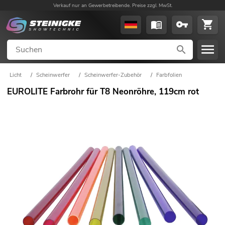
Verkauf nur an Gewerbetreibende. Preise zzgl. MwSt.
Licht
/
Scheinwerfer
/
Scheinwerfer-Zubehör
/
Farbfolien
EUROLITE Farbrohr für T8 Neonröhre, 119cm rot