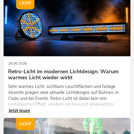
LICHT
18.06.2026
Retro-Licht im modernen Lichtdesign: Warum
warmes Licht wieder wirkt
Sehr warmes Licht, sichtbare Leuchtflächen und farbige
Akzente prägen viele aktuelle Lichtdesigns auf Bühnen, in
Clubs und bei Events. Retro-Licht ist dabei kein rein
nostalgischer Effekt, sondern ein bewusst eingesetztes
Gestaltungsmittel: Es schafft Atmosphäre, gibt Szenen
Jetzt lesen
Charakter und kann techn...
LICHT