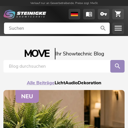
Verkauf nur an Gewerbetreibende. Preise zzgl. MwSt.
MOVE
Ihr Showtechnic Blog
Alle Beiträge
Licht
Audio
Dekoration
NEU