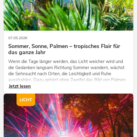
07.05.2026
Sommer, Sonne, Palmen – tropisches Flair für
das ganze Jahr
Wenn die Tage länger werden, das Licht weicher wird und
die Gedanken langsam Richtung Sommer wandern, wächst
die Sehnsucht nach Orten, die Leichtigkeit und Ruhe
ausstrahlen. Dazu gehört ohne Zweifel das Bild von Palmen,
die sich sanft im warmen Wind bewegen, begleitet von Licht,
Jetzt lesen
Weite und einem Gefü...
LICHT