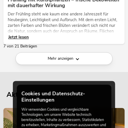
mit dauerhafter Wirkung
Der Frühling steht wie kaum eine andere Jahreszeit für
Neubeginn, Leichtigkeit und Aufbruch. Mit dem ersten Licht,
zarten Farben und frischen Blüten verändert sich nicht nur
die Natur, sondern auch der Anspruch an Räume, Flächen
und Inszenierungen.
Jetzt lesen
7 von 21 Beiträgen
Mehr anzeigen
Aktuelle Blogbeiträge
Cookies und Datenschutz-
Einstellungen
Wir verwenden Cookies und vergleichbare
DEKORATION
Technologien, um unsere Website technisch
bereitzustellen, Inhalte zu verbessern, Statistikdaten
zu erheben, Marketingmaßnahmen auszuwerten und