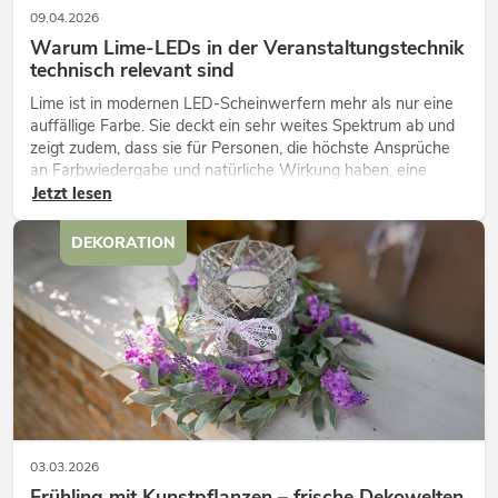
09.04.2026
Warum Lime-LEDs in der Veranstaltungstechnik
technisch relevant sind
Lime ist in modernen LED-Scheinwerfern mehr als nur eine
auffällige Farbe. Sie deckt ein sehr weites Spektrum ab und
zeigt zudem, dass sie für Personen, die höchste Ansprüche
an Farbwiedergabe und natürliche Wirkung haben, eine
technisch wichtige Ergänzung ist.
Jetzt lesen
DEKORATION
03.03.2026
Frühling mit Kunstpflanzen – frische Dekowelten