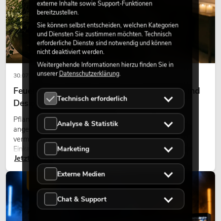
externe Inhalte sowie Support-Funktionen
bereitzustellen.
Sie können selbst entscheiden, welchen Kategorien
und Diensten Sie zustimmen möchten. Technisch
erforderliche Dienste sind notwendig und können
nicht deaktiviert werden.
Weitergehende Informationen hierzu finden Sie in
unserer
Datenschutzerklärung
.
30.07.2026
Feuerhemmende Kunstpflanzen: Sicherheit und
Technisch erforderlich
Design perfekt kombiniert
Pflanzen machen Räume lebendig. Sie schaffen eine
Analyse & Statistik
angenehme Atmosphäre, verbessern das Ambiente und
vermitteln Natürlichkeit. Ob in Hotels, Restaurants,
Marketing
Einkaufszentren, Bürogebäuden oder auf Messeständen:
Jetzt lesen
eine hochwertige Begrünung gehört heute längst zum
modernen Raumkonzept.
Externe Medien
LICHT
Chat & Support