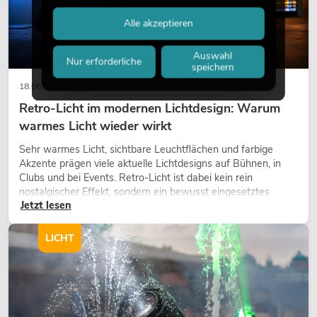
Alle akzeptieren
Auswahl
Nur erforderliche
speichern
18.06.2026
Retro-Licht im modernen Lichtdesign: Warum
warmes Licht wieder wirkt
Sehr warmes Licht, sichtbare Leuchtflächen und farbige
Akzente prägen viele aktuelle Lichtdesigns auf Bühnen, in
Clubs und bei Events. Retro-Licht ist dabei kein rein
nostalgischer Effekt, sondern ein bewusst eingesetztes
Jetzt lesen
Gestaltungsmittel: Es schafft Atmosphäre, gibt Szenen
Charakter und kann technische LED-Setups emotionaler
wirken lassen.
LICHT