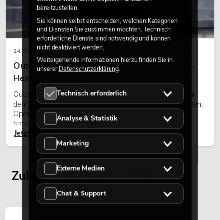
bereitzustellen.
Sie können selbst entscheiden, welchen Kategorien
und Diensten Sie zustimmen möchten. Technisch
erforderliche Dienste sind notwendig und können
nicht deaktiviert werden.
14.05.2026
Weitergehende Informationen hierzu finden Sie in
Outdoor Moving-Heads: Wetterfeste Moving-
unserer
Datenschutzerklärung
.
Heads bei Events
Technisch erforderlich
Outdoor Moving-Heads sind bewegliche Scheinwerfer für
den Einsatz im Freien. Sie werden bei Festivals, Stadtfesten,
Open-Air-Konzerten, Architekturinszenierungen und
Analyse & Statistik
temporären Außeninstallationen eingesetzt.
Jetzt lesen
Marketing
Externe Medien
Zuletzt angesehene Artikel
Chat & Support