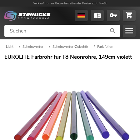
Verkauf nur an Gewerbetreibende. Preise zzgl. MwSt.
Licht
/
Scheinwerfer
/
Scheinwerfer-Zubehör
/
Farbfolien
EUROLITE Farbrohr für T8 Neonröhre, 149cm violett