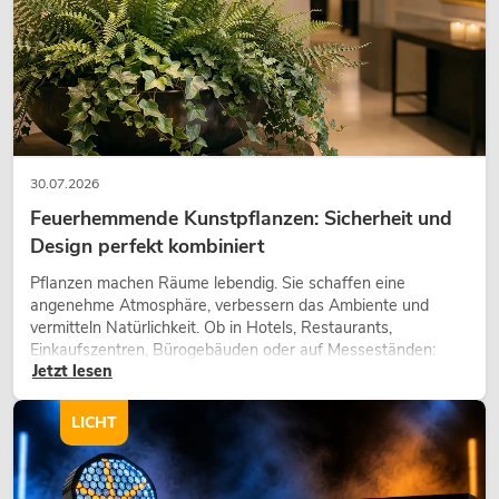
30.07.2026
Feuerhemmende Kunstpflanzen: Sicherheit und
Design perfekt kombiniert
Pflanzen machen Räume lebendig. Sie schaffen eine
angenehme Atmosphäre, verbessern das Ambiente und
vermitteln Natürlichkeit. Ob in Hotels, Restaurants,
Einkaufszentren, Bürogebäuden oder auf Messeständen:
Jetzt lesen
eine hochwertige Begrünung gehört heute längst zum
modernen Raumkonzept.
LICHT