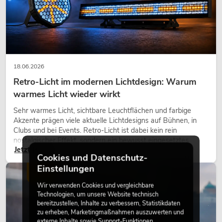
18.06.2026
Retro-Licht im modernen Lichtdesign: Warum
warmes Licht wieder wirkt
Sehr warmes Licht, sichtbare Leuchtflächen und farbige
Akzente prägen viele aktuelle Lichtdesigns auf Bühnen, in
Clubs und bei Events. Retro-Licht ist dabei kein rein
nostalgischer Effekt, sondern ein bewusst eingesetztes
Jetzt lesen
Gestaltungsmittel: Es schafft Atmosphäre, gibt Szenen
Cookies und Datenschutz-
Charakter und kann technische LED-Setups emotionaler
Einstellungen
wirken lassen.
LICHT
Wir verwenden Cookies und vergleichbare
Technologien, um unsere Website technisch
bereitzustellen, Inhalte zu verbessern, Statistikdaten
zu erheben, Marketingmaßnahmen auszuwerten und
externe Inhalte sowie Support-Funktionen