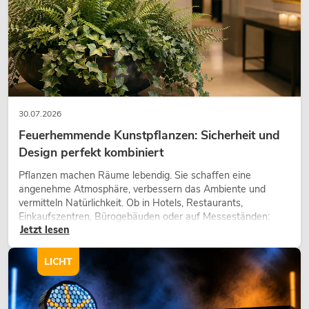
30.07.2026
Feuerhemmende Kunstpflanzen: Sicherheit und
Design perfekt kombiniert
Pflanzen machen Räume lebendig. Sie schaffen eine
angenehme Atmosphäre, verbessern das Ambiente und
vermitteln Natürlichkeit. Ob in Hotels, Restaurants,
Einkaufszentren, Bürogebäuden oder auf Messeständen:
Jetzt lesen
eine hochwertige Begrünung gehört heute längst zum
modernen Raumkonzept.
LICHT