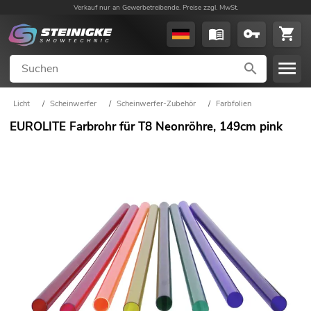
Verkauf nur an Gewerbetreibende. Preise zzgl. MwSt.
Licht
/
Scheinwerfer
/
Scheinwerfer-Zubehör
/
Farbfolien
EUROLITE Farbrohr für T8 Neonröhre, 149cm pink