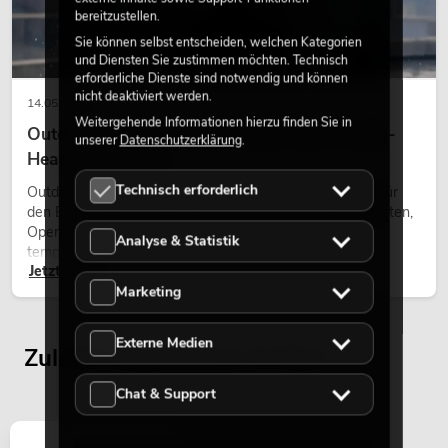
bereitzustellen.
Sie können selbst entscheiden, welchen Kategorien
und Diensten Sie zustimmen möchten. Technisch
erforderliche Dienste sind notwendig und können
nicht deaktiviert werden.
14.05.2026
Weitergehende Informationen hierzu finden Sie in
Outdoor Moving-Heads: Wetterfeste Moving-
unserer
Datenschutzerklärung
.
Heads bei Events
Technisch erforderlich
Outdoor Moving-Heads sind bewegliche Scheinwerfer für
den Einsatz im Freien. Sie werden bei Festivals, Stadtfesten,
Open-Air-Konzerten, Architekturinszenierungen und
Analyse & Statistik
temporären Außeninstallationen eingesetzt.
Jetzt lesen
Marketing
Externe Medien
Zuletzt angesehene Artikel
Chat & Support