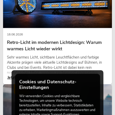
18.06.2026
Retro-Licht im modernen Lichtdesign: Warum
warmes Licht wieder wirkt
Sehr warmes Licht, sichtbare Leuchtflächen und farbige
Akzente prägen viele aktuelle Lichtdesigns auf Bühnen, in
Clubs und bei Events. Retro-Licht ist dabei kein rein
nostalgischer Effekt, sondern ein bewusst eingesetztes
Jetzt lesen
Gestaltungsmittel: Es schafft Atmosphäre, gibt Szenen
Cookies und Datenschutz-
Charakter und kann technische LED-Setups emotionaler
Einstellungen
wirken lassen.
LICHT
Wir verwenden Cookies und vergleichbare
Technologien, um unsere Website technisch
bereitzustellen, Inhalte zu verbessern, Statistikdaten
zu erheben, Marketingmaßnahmen auszuwerten und
externe Inhalte sowie Support-Funktionen