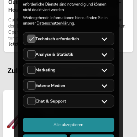
Outdoor Moving-Heads: Wetterfeste Moving-
erforderliche Dienste sind notwendig und können
Heads bei Events
nicht deaktiviert werden.
Weitergehende Informationen hierzu finden Sie in
Outdoor Moving-Heads sind bewegliche Scheinwerfer für
unserer
Datenschutzerklärung
.
den Einsatz im Freien. Sie werden bei Festivals, Stadtfesten,
Open-Air-Konzerten, Architekturinszenierungen und
temporären Außeninstallationen eingesetzt.
Technisch erforderlich
Jetzt lesen
Analyse & Statistik
Zuletzt angesehene Artikel
Marketing
Externe Medien
Chat & Support
Alle akzeptieren