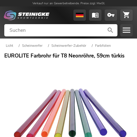
Verkauf nur an Gewerbetreibende. Preise zzgl. MwSt.
Licht
/
Scheinwerfer
/
Scheinwerfer-Zubehör
/
Farbfolien
EUROLITE Farbrohr für T8 Neonröhre, 59cm türkis