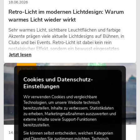
18.06.2026
Retro-Licht im modernen Lichtdesign: Warum
warmes Licht wieder wirkt
Sehr warmes Licht, sichtbare Leuchtflächen und farbige
Akzente prägen viele aktuelle Lichtdesigns auf Bühnen, in
Clubs und bei Events. Retro-Licht ist dabei kein rein
nostalgischer Effekt, sondern ein bewusst eingesetztes
Jetzt lesen
Gestaltungsmittel: Es schafft Atmosphäre, gibt Szenen
Charakter und kann technische LED-Setups emotionaler
wirken lassen.
LICHT
Cookies und Datenschutz-
Einstellungen
Wir verwenden Cookies und vergleichbare
Technologien, um unsere Website technisch
bereitzustellen, Inhalte zu verbessern, Statistikdaten
zu erheben, Marketingmaßnahmen auszuwerten und
externe Inhalte sowie Support-Funktionen
bereitzustellen.
14.05.2026
Sie können selbst entscheiden, welchen Kategorien
und Diensten Sie zustimmen möchten. Technisch