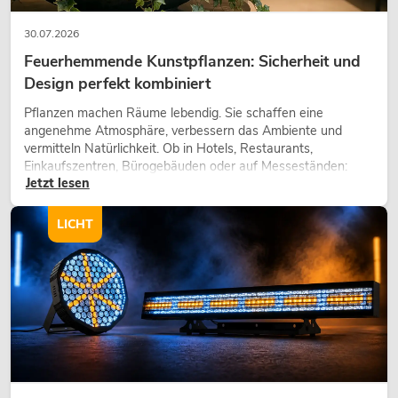
30.07.2026
Feuerhemmende Kunstpflanzen: Sicherheit und
Design perfekt kombiniert
Pflanzen machen Räume lebendig. Sie schaffen eine
angenehme Atmosphäre, verbessern das Ambiente und
vermitteln Natürlichkeit. Ob in Hotels, Restaurants,
Einkaufszentren, Bürogebäuden oder auf Messeständen:
Jetzt lesen
eine hochwertige Begrünung gehört heute längst zum
modernen Raumkonzept.
LICHT