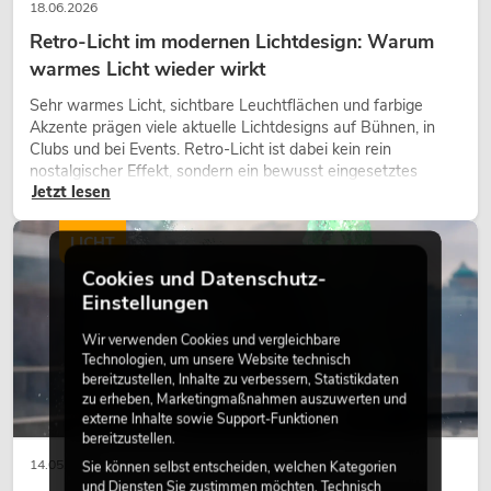
18.06.2026
Retro-Licht im modernen Lichtdesign: Warum
warmes Licht wieder wirkt
Sehr warmes Licht, sichtbare Leuchtflächen und farbige
Akzente prägen viele aktuelle Lichtdesigns auf Bühnen, in
Clubs und bei Events. Retro-Licht ist dabei kein rein
nostalgischer Effekt, sondern ein bewusst eingesetztes
Jetzt lesen
Gestaltungsmittel: Es schafft Atmosphäre, gibt Szenen
Charakter und kann technische LED-Setups emotionaler
wirken lassen.
LICHT
Cookies und Datenschutz-
Einstellungen
Wir verwenden Cookies und vergleichbare
Technologien, um unsere Website technisch
bereitzustellen, Inhalte zu verbessern, Statistikdaten
zu erheben, Marketingmaßnahmen auszuwerten und
externe Inhalte sowie Support-Funktionen
bereitzustellen.
14.05.2026
Sie können selbst entscheiden, welchen Kategorien
und Diensten Sie zustimmen möchten. Technisch