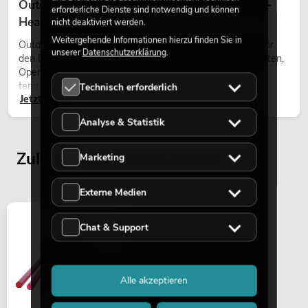
Outdoor Moving-Heads: Wetterfeste Moving-
erforderliche Dienste sind notwendig und können
Heads bei Events
nicht deaktiviert werden.
Weitergehende Informationen hierzu finden Sie in
Outdoor Moving-Heads sind bewegliche Scheinwerfer für
unserer
Datenschutzerklärung
.
den Einsatz im Freien. Sie werden bei Festivals, Stadtfesten,
Open-Air-Konzerten, Architekturinszenierungen und
temporären Außeninstallationen eingesetzt.
Technisch erforderlich
Jetzt lesen
Analyse & Statistik
Zuletzt angesehene Artikel
Marketing
Externe Medien
Chat & Support
Alle akzeptieren