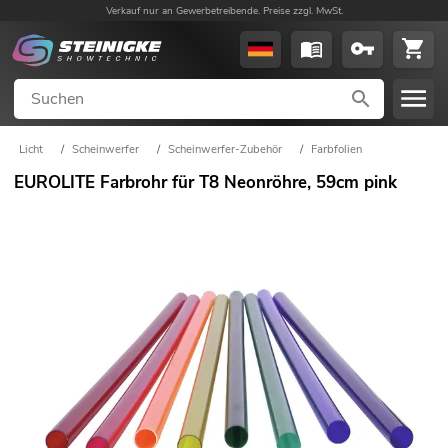
Verkauf nur an Gewerbetreibende. Preise zzgl. MwSt.
Licht
/
Scheinwerfer
/
Scheinwerfer-Zubehör
/
Farbfolien
EUROLITE Farbrohr für T8 Neonröhre, 59cm pink