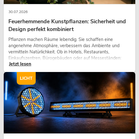
30.07.2026
Feuerhemmende Kunstpflanzen: Sicherheit und
Design perfekt kombiniert
Pflanzen machen Räume lebendig. Sie schaffen eine
angenehme Atmosphäre, verbessern das Ambiente und
vermitteln Natürlichkeit. Ob in Hotels, Restaurants,
Einkaufszentren, Bürogebäuden oder auf Messeständen:
Jetzt lesen
eine hochwertige Begrünung gehört heute längst zum
modernen Raumkonzept.
LICHT