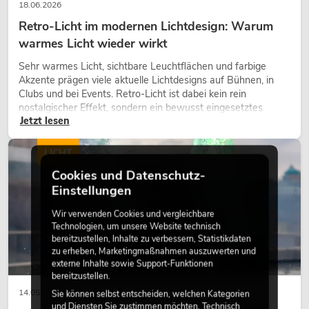
18.06.2026
Retro-Licht im modernen Lichtdesign: Warum
warmes Licht wieder wirkt
Sehr warmes Licht, sichtbare Leuchtflächen und farbige
Akzente prägen viele aktuelle Lichtdesigns auf Bühnen, in
Clubs und bei Events. Retro-Licht ist dabei kein rein
nostalgischer Effekt, sondern ein bewusst eingesetztes
Jetzt lesen
Gestaltungsmittel: Es schafft Atmosphäre, gibt Szenen
Charakter und kann technische LED-Setups emotionaler
wirken lassen.
LICHT
Cookies und Datenschutz-
Einstellungen
Wir verwenden Cookies und vergleichbare
Technologien, um unsere Website technisch
bereitzustellen, Inhalte zu verbessern, Statistikdaten
zu erheben, Marketingmaßnahmen auszuwerten und
externe Inhalte sowie Support-Funktionen
bereitzustellen.
14.05.2026
Sie können selbst entscheiden, welchen Kategorien
und Diensten Sie zustimmen möchten. Technisch