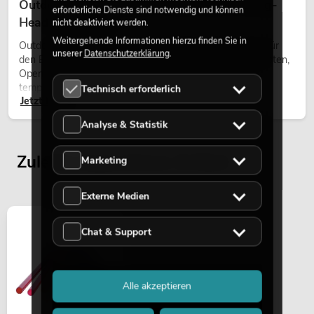
Outdoor Moving-Heads: Wetterfeste Moving-
erforderliche Dienste sind notwendig und können
Heads bei Events
nicht deaktiviert werden.
Weitergehende Informationen hierzu finden Sie in
Outdoor Moving-Heads sind bewegliche Scheinwerfer für
unserer
Datenschutzerklärung
.
den Einsatz im Freien. Sie werden bei Festivals, Stadtfesten,
Open-Air-Konzerten, Architekturinszenierungen und
temporären Außeninstallationen eingesetzt.
Technisch erforderlich
Jetzt lesen
Analyse & Statistik
Zuletzt angesehene Artikel
Marketing
Externe Medien
Chat & Support
Alle akzeptieren