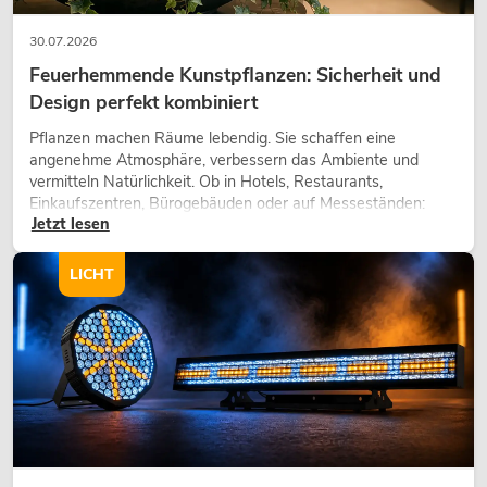
30.07.2026
Feuerhemmende Kunstpflanzen: Sicherheit und
Design perfekt kombiniert
Pflanzen machen Räume lebendig. Sie schaffen eine
angenehme Atmosphäre, verbessern das Ambiente und
vermitteln Natürlichkeit. Ob in Hotels, Restaurants,
Einkaufszentren, Bürogebäuden oder auf Messeständen:
Jetzt lesen
eine hochwertige Begrünung gehört heute längst zum
modernen Raumkonzept.
LICHT