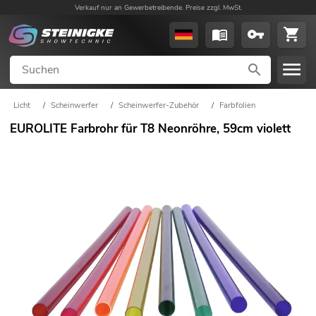
Verkauf nur an Gewerbetreibende. Preise zzgl. MwSt.
Licht
/
Scheinwerfer
/
Scheinwerfer-Zubehör
/
Farbfolien
EUROLITE Farbrohr für T8 Neonröhre, 59cm violett