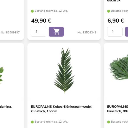
85cm 3x
Bestand reicht ca. 12 Wo.
Bestand reic
49,90
€
6,90
€
No. 82509897
No. 83502349
jamina,
EUROPALMS Kokos-Königspalmwedel,
EUROPALMS 
künstlich, 150cm
künstlich, 8
Bestand reicht ca. 12 Wo.
Bestand reic