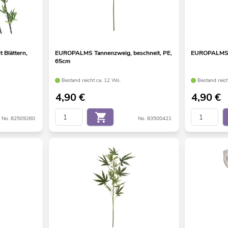
Blättern,
EUROPALMS Tannenzweig, beschneit, PE,
EUROPALMS 
65cm
Bestand reicht ca. 12 Wo.
Bestand reic
4,90
€
4,90
€
No. 82509260
No. 83500421