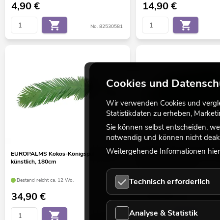
4,90
€
14,90
€
No. 82530581
Cookies und Datensch
Wir verwenden Cookies und verglei
Statistikdaten zu erheben, Marke
Sie können selbst entscheiden, we
notwendig und können nicht deakt
Weitergehende Informationen hierz
EUROPALMS Kokos-Königspalmwedel,
EUROPALMS Kokos-Palmwed
künstlich, 180cm
künstlich, 90cm 12x
Technisch erforderlich
Bestand reicht ca. 12 Wo.
Bestand reicht ca. 12 Wo.
34,90
€
199,00
€
Analyse & Statistik
No. 82509847