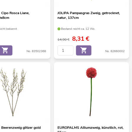
ipo Rosca Liane,
JOLIPA Pampasgras Zweig, getrocknet,
70x8cm
natur, 137cm
nicht bekannt
Bestand reicht ca. 12 Wo.
8,31
€
14,90 €
No. 83502368
No. 82660002
eerenzweig glitzer gold
EUROPALMS Alliumzweig, künstlich, rot,