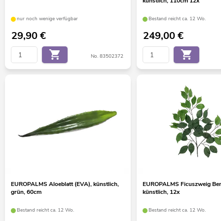
künstlich, 110cm 12x
nur noch wenige verfügbar
Bestand reicht ca. 12 Wo.
29,90
€
249,00
€
No. 83502372
EUROPALMS Aloeblatt (EVA), künstlich,
EUROPALMS Ficuszweig Ben
grün, 60cm
künstlich, 12x
Bestand reicht ca. 12 Wo.
Bestand reicht ca. 12 Wo.