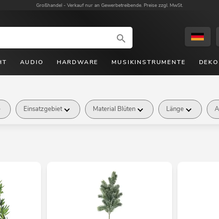
Großhandel -
Verkauf nur an Gewerbetreibende. Preise zzgl. MwSt.
HT
AUDIO
HARDWARE
MUSIKINSTRUMENTE
DEKO
Einsatzgebiet
Material Blüten
Länge
A