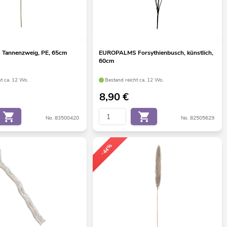
Tannenzweig, PE, 65cm
EUROPALMS Forsythienbusch, künstlich,
60cm
ht ca. 12 Wo.
Bestand reicht ca. 12 Wo.
8,90
€
No. 83500420
No. 82505629
-44%