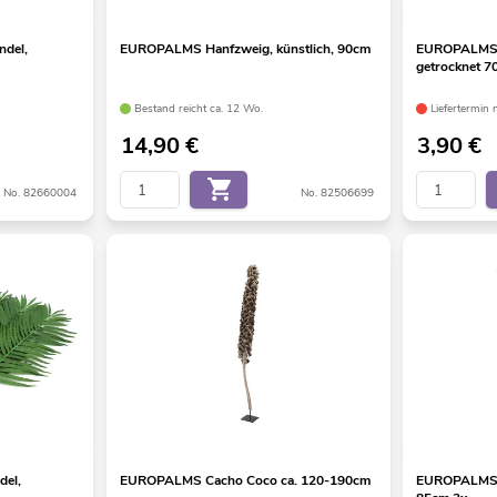
ndel,
EUROPALMS Hanfzweig, künstlich, 90cm
EUROPALMS C
getrocknet 
Bestand reicht ca. 12 Wo.
Liefertermin 
14,90
€
3,90
€
No. 82660004
No. 82506699
el,
EUROPALMS Cacho Coco ca. 120-190cm
EUROPALMS B