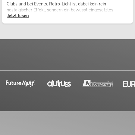
Clubs und bei Events. Retro-Licht ist dabei kein rein
nostalgischer Effekt, sondern ein bewusst eingesetztes
Jetzt lesen
Gestaltungsmittel: Es schafft Atmosphäre, gibt Szenen
Charakter und kann technische LED-Setups emotionaler
wirken lassen.