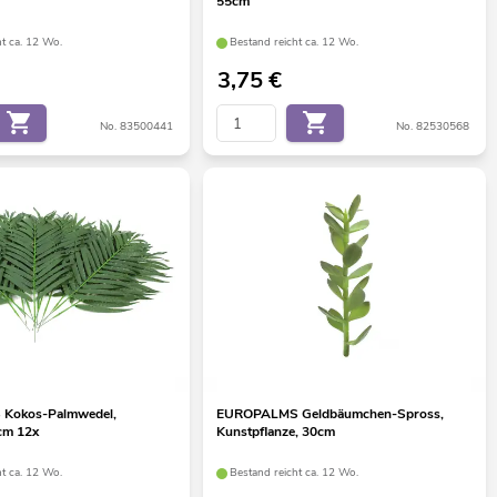
55cm
ht ca. 12 Wo.
Bestand reicht ca. 12 Wo.
3,75
€
No. 83500441
No. 82530568
Kokos-Palmwedel,
EUROPALMS Geldbäumchen-Spross,
0cm 12x
Kunstpflanze, 30cm
ht ca. 12 Wo.
Bestand reicht ca. 12 Wo.