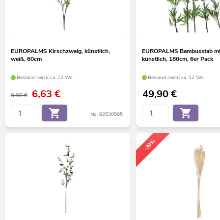
EUROPALMS Kirschzweig, künstlich,
EUROPALMS Bambusstab mit 
weiß, 60cm
künstlich, 180cm, 6er Pack
Bestand reicht ca. 12 Wo.
Bestand reicht ca. 12 Wo.
6,63
€
49,90
€
9,90 €
No. 82530565
-39%