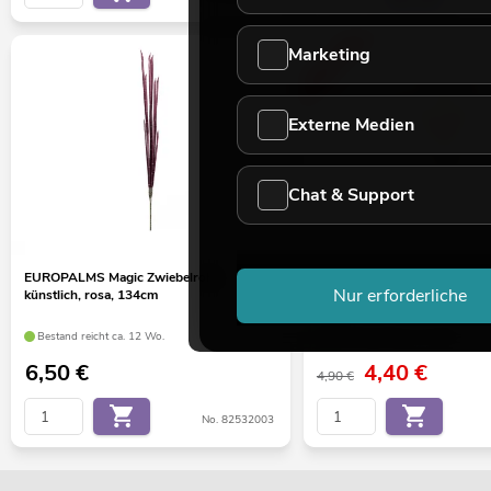
Marketing
-10%
Externe Medien
Chat & Support
EUROPALMS Magic Zwiebelrohr,
EUROPALMS Eukalyptuszweig,
Nur erforderliche
künstlich, rosa, 134cm
orange, 110cm
Bestand reicht ca. 12 Wo.
Bestand reicht ca. 12 Wo.
6,50
€
4,40
€
4,90 €
No. 82532003