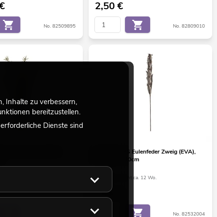
€
2,50
€
No. 82509895
No. 82809010
 Inhalte zu verbessern,
ktionen bereitzustellen.
rforderliche Dienste sind
Rosmarinzweig (EVA),
EUROPALMS Eulenfeder Zweig (EVA),
ün
künstlich, 110cm
ht ca. 12 Wo.
Bestand reicht ca. 12 Wo.
6,50
€
No. 82531064
No. 82532004