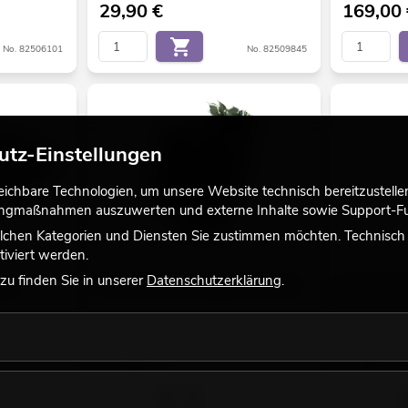
29,90
€
169,00
No. 82506101
No. 82509845
utz-Einstellungen
chbare Technologien, um unsere Website technisch bereitzustellen,
tingmaßnahmen auszuwerten und externe Inhalte sowie Support-Fun
lchen Kategorien und Diensten Sie zustimmen möchten. Technisch e
iviert werden.
u finden Sie in unserer
Datenschutzerklärung
.
el,
EUROPALMS Ficuszweig, künstlich, 12x
EUROPALMS 
künstlich, gr
Bestand reicht ca. 12 Wo.
Bestand reic
14,90
€
7,50
€
No. 82509896
No. 82506100