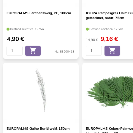
EUROPALMS Lärchenzweig, PE, 100cm
JOLIPA Pampasgras Halm Bü
getrocknet, natur, 75cm
Bestand reicht ca. 12 Wo.
Bestand reicht ca. 12 Wo.
4,90
€
9,16
€
14,90 €
No. 83500418
EUROPALMS Galho Buriti weiß 150cm
EUROPALMS Kokos-Palmwed