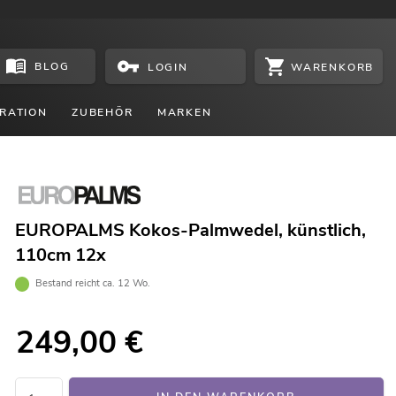
BLOG
WARENKORB
LOGIN
RATION
ZUBEHÖR
MARKEN
EUROPALMS Kokos-Palmwedel, künstlich,
110cm 12x
Bestand reicht ca. 12 Wo.
249,00
€