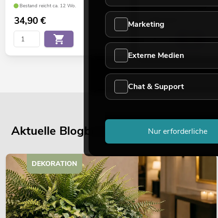
Bestand reicht ca. 12 Wo.
Bestand reicht ca. 12 Wo.
34,90
€
169,00
€
Marketing
Externe Medien
Chat & Support
Aktuelle Blogbeiträge
Nur erforderliche
DEKORATION