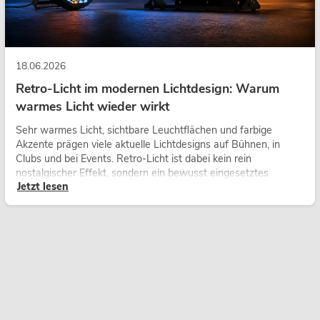
18.06.2026
Retro-Licht im modernen Lichtdesign: Warum
warmes Licht wieder wirkt
Sehr warmes Licht, sichtbare Leuchtflächen und farbige
Akzente prägen viele aktuelle Lichtdesigns auf Bühnen, in
Clubs und bei Events. Retro-Licht ist dabei kein rein
nostalgischer Effekt, sondern ein bewusst eingesetztes
Jetzt lesen
Gestaltungsmittel: Es schafft Atmosphäre, gibt Szenen
Charakter und kann technische LED-Setups emotionaler
wirken lassen.