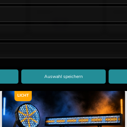
Bestand reicht ca. 12 Wo.
Bestand r
199,00
€
29,90
Auswahl speichern
LICHT