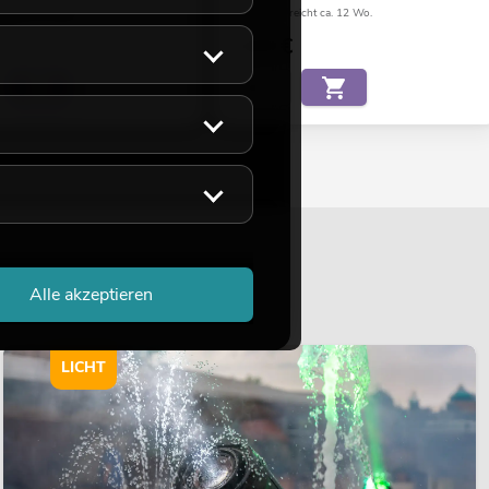
eicht ca. 12 Wo.
Bestand reicht ca. 12 Wo.
€
5,90
€
Alle akzeptieren
LICHT