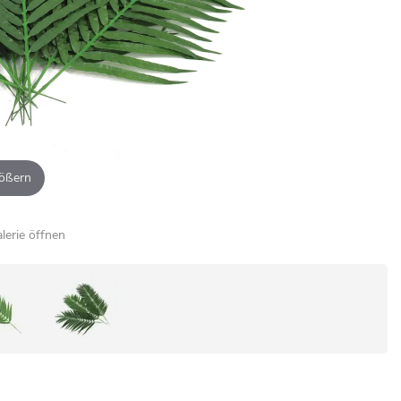
ößern
alerie öffnen