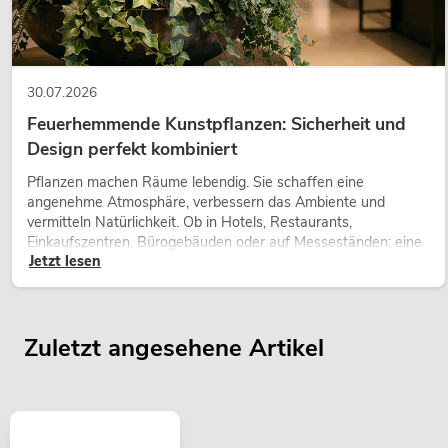
30.07.2026
Feuerhemmende Kunstpflanzen: Sicherheit und
Design perfekt kombiniert
Pflanzen machen Räume lebendig. Sie schaffen eine
angenehme Atmosphäre, verbessern das Ambiente und
vermitteln Natürlichkeit. Ob in Hotels, Restaurants,
Einkaufszentren, Bürogebäuden oder auf Messeständen: eine
Jetzt lesen
hochwertige Begrünung gehört heute längst zum modernen
Raumkonzept.
Zuletzt angesehene Artikel