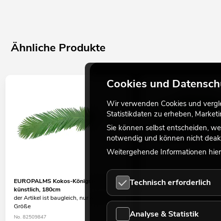
Ähnliche Produkte
Cookies und Datensch
Wir verwenden Cookies und verglei
Statistikdaten zu erheben, Marke
Sie können selbst entscheiden, we
notwendig und können nicht deakt
Weitergehende Informationen hierz
EUROPALMS Kokos-Königspalmwedel,
EUROPALMS Kokos-Palm
Technisch erforderlich
künstlich, 180cm
künstlich, 80cm 12x
der Artikel ist baugleich, nur andere
Artikel in diversen Variante
Größe
Größen
Analyse & Statistik
No. 82509847
No. 82509895