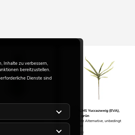
 Inhalte zu verbessern,
ktionen bereitzustellen.
rforderliche Dienste sind
S Kokos-Königspalmwedel,
EUROPALMS Yuccazweig (EVA),
, 150cm
künstlich, grün
 diversen Varianten, Längen,
interessante Alternative, unbedingt
anschauen!
45
No. 82531063