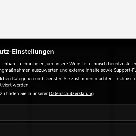
utz-Einstellungen
chbare Technologien, um unsere Website technisch bereitzustellen,
tingmaßnahmen auszuwerten und externe Inhalte sowie Support-Fun
lchen Kategorien und Diensten Sie zustimmen möchten. Technisch e
iviert werden.
u finden Sie in unserer
Datenschutzerklärung
.
wedel,
EUROPALMS Kokos-Palmwedel,
EUROPALM
künstlich, 90cm 12x
künstlich
n, Längen,
Artikel in diversen Varianten, Längen,
Artikel in
Größen
Größen
No. 82509896
No. 825098