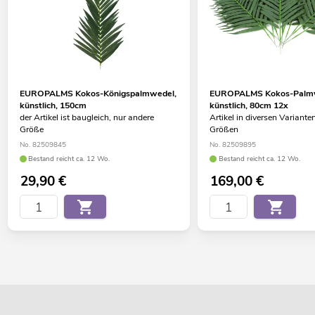
EUROPALMS Kokos-Königspalmwedel,
EUROPALMS Kokos-Palm
künstlich, 150cm
künstlich, 80cm 12x
der Artikel ist baugleich, nur andere
Artikel in diversen Variante
Größe
Größen
No. 82509845
No. 82509895
Bestand reicht ca. 12 Wo.
Bestand reicht ca. 12 Wo.
29,90
€
169,00
€