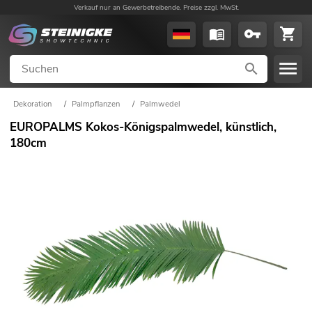
Verkauf nur an Gewerbetreibende. Preise zzgl. MwSt.
Dekoration
/
Palmpflanzen
/
Palmwedel
EUROPALMS Kokos-Königspalmwedel, künstlich,
180cm