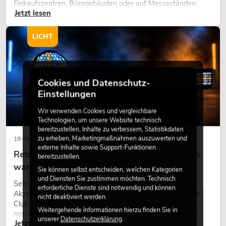
Einkaufszentren, Bürogebäuden oder auf Messeständen:
Jetzt lesen
eine hochwertige Begrünung gehört heute längst zum
modernen Raumkonzept.
LICHT
Cookies und Datenschutz-
Einstellungen
Wir verwenden Cookies und vergleichbare
Technologien, um unsere Website technisch
bereitzustellen, Inhalte zu verbessern, Statistikdaten
zu erheben, Marketingmaßnahmen auszuwerten und
18.06.2026
externe Inhalte sowie Support-Funktionen
Retro-Licht im modernen Lichtdesign: Warum
bereitzustellen.
warmes Licht wieder wirkt
Sie können selbst entscheiden, welchen Kategorien
und Diensten Sie zustimmen möchten. Technisch
Sehr warmes Licht, sichtbare Leuchtflächen und farbige
erforderliche Dienste sind notwendig und können
Akzente prägen viele aktuelle Lichtdesigns auf Bühnen, in
nicht deaktiviert werden.
Clubs und bei Events. Retro-Licht ist dabei kein rein
Weitergehende Informationen hierzu finden Sie in
nostalgischer Effekt, sondern ein bewusst eingesetztes
unserer
Datenschutzerklärung
.
Jetzt lesen
Gestaltungsmittel: Es schafft Atmosphäre, gibt Szenen