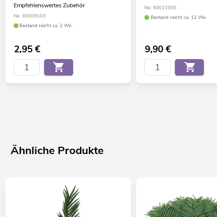
Empfehlenswertes Zubehör
No. 83011005
No. 83309103
Bestand reicht ca. 12 Wo.
Bestand reicht ca. 2 Wo.
2,95
€
9,90
€
Ähnliche Produkte