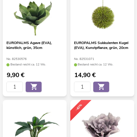
EUROPALMS Agave (EVA),
EUROPALMS Sukkulenten Kugel
künstlich, grün, 35cm
(EVA), Kunstpflanze, grün, 20cm
No. 82530576
No. 82531071
Bestand reicht ca. 12 Wo.
Bestand reicht ca. 12 Wo.
9,90
€
14,90
€
-40%