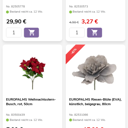
No. 82505778
No. 82530573
Bestand reicht ca. 12 Wo.
Bestand reicht ca. 12 Wo.
29,90
€
3,27
€
4,90 €
-40%
EUROPALMS Weihnachtsstern-
EUROPALMS Riesen-Blüte (EVA),
Busch, rot, 50cm
künstlich, beigegrau, 80cm
No. 83500439
No. 82531066
Bestand reicht ca. 12 Wo.
Bestand reicht ca. 12 Wo.