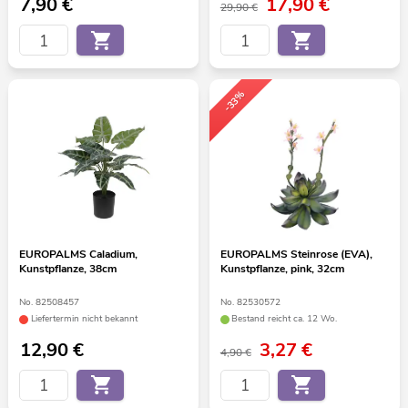
7,90
€
17,90
€
29,90 €
-33%
EUROPALMS Caladium,
EUROPALMS Steinrose (EVA),
Kunstpflanze, 38cm
Kunstpflanze, pink, 32cm
No. 82508457
No. 82530572
Liefertermin nicht bekannt
Bestand reicht ca. 12 Wo.
12,90
€
3,27
€
4,90 €