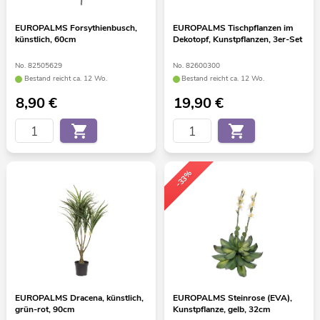
EUROPALMS Forsythienbusch,
EUROPALMS Tischpflanzen im
künstlich, 60cm
Dekotopf, Kunstpflanzen, 3er-Set
No. 82505629
No. 82600300
Bestand reicht ca. 12 Wo.
Bestand reicht ca. 12 Wo.
8,90
€
19,90
€
-33%
EUROPALMS Dracena, künstlich,
EUROPALMS Steinrose (EVA),
grün-rot, 90cm
Kunstpflanze, gelb, 32cm