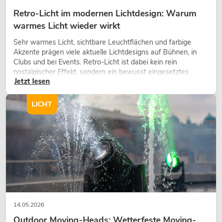
Retro-Licht im modernen Lichtdesign: Warum
warmes Licht wieder wirkt
Sehr warmes Licht, sichtbare Leuchtflächen und farbige
Akzente prägen viele aktuelle Lichtdesigns auf Bühnen, in
Clubs und bei Events. Retro-Licht ist dabei kein rein
nostalgischer Effekt, sondern ein bewusst eingesetztes
Jetzt lesen
Gestaltungsmittel: Es schafft Atmosphäre, gibt Szenen
Charakter und kann technische LED-Setups emotionaler
wirken lassen.
LICHT
14.05.2026
Outdoor Moving-Heads: Wetterfeste Moving-