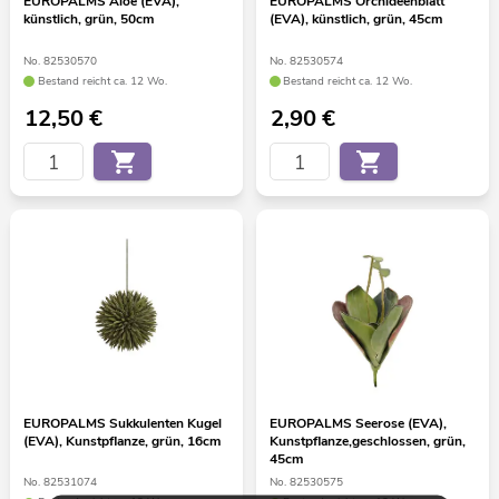
EUROPALMS Aloe (EVA),
EUROPALMS Orchideenblatt
künstlich, grün, 50cm
(EVA), künstlich, grün, 45cm
No. 82530570
No. 82530574
Bestand reicht ca. 12 Wo.
Bestand reicht ca. 12 Wo.
12,50
€
2,90
€
EUROPALMS Sukkulenten Kugel
EUROPALMS Seerose (EVA),
(EVA), Kunstpflanze, grün, 16cm
Kunstpflanze,geschlossen, grün,
45cm
No. 82531074
No. 82530575