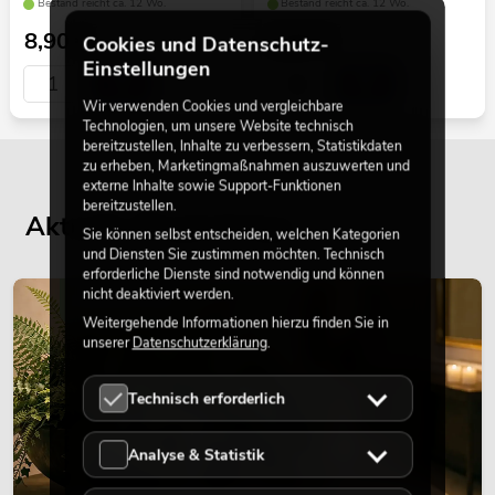
Bestand reicht ca. 12 Wo.
Bestand reicht ca. 12 Wo.
8,90
€
9,90
€
Cookies und Datenschutz-
Einstellungen
Wir verwenden Cookies und vergleichbare
Technologien, um unsere Website technisch
bereitzustellen, Inhalte zu verbessern, Statistikdaten
zu erheben, Marketingmaßnahmen auszuwerten und
externe Inhalte sowie Support-Funktionen
bereitzustellen.
Aktuelle Blogbeiträge
Sie können selbst entscheiden, welchen Kategorien
und Diensten Sie zustimmen möchten. Technisch
erforderliche Dienste sind notwendig und können
nicht deaktiviert werden.
DEKORATION
Weitergehende Informationen hierzu finden Sie in
unserer
Datenschutzerklärung
.
Technisch erforderlich
Analyse & Statistik