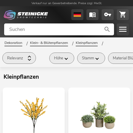
Verkauf nur an Gewerbetreibende. Preise zzgl. MwSt.
Dekoration
/
Klein- & Blütenpflanzen
/
Kleinpflanzen
/
Relevanz
Höhe
Stamm
Material Bl
Kleinpflanzen