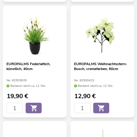
EUROPALMS Federlattich,
EUROPALMS Weihnachtsstern-
künstlich, 40cm
Busch, cremefarben, 60cm
No. 82505639
No. 83500433
Bestand reicht ca. 12 Wo.
Bestand reicht ca. 12 Wo.
19,90
€
12,90
€