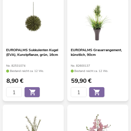
EUROPALMS Sukkulenten Kugel
EUROPALMS Grasarrangement,
(EVA), Kunstpflanze, grün, 16cm
künstlich, 90cm
No. 82531074
No. 82600137
Bestand reicht ca. 12 Wo.
Bestand reicht ca. 12 Wo.
8,90
€
59,90
€