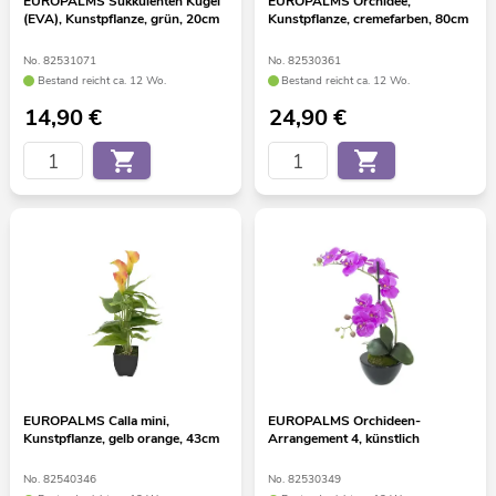
EUROPALMS Sukkulenten Kugel
EUROPALMS Orchidee,
(EVA), Kunstpflanze, grün, 20cm
Kunstpflanze, cremefarben, 80cm
No. 82531071
No. 82530361
Bestand reicht ca. 12 Wo.
Bestand reicht ca. 12 Wo.
14,90
€
24,90
€
EUROPALMS Calla mini,
EUROPALMS Orchideen-
Kunstpflanze, gelb orange, 43cm
Arrangement 4, künstlich
No. 82540346
No. 82530349