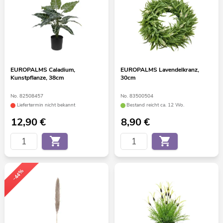
EUROPALMS Caladium,
EUROPALMS Lavendelkranz,
Kunstpflanze, 38cm
30cm
No. 82508457
No. 83500504
Liefertermin nicht bekannt
Bestand reicht ca. 12 Wo.
12,90
€
8,90
€
-44%