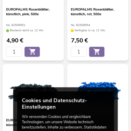
EUROPALMS Rosenblätter,
EUROPALMS Rosenblätter,
künstlich, pink, 500x
künstlich, rot, 500x
No. 82508951
No. 82508954
Bestand reicht ca. 12 Wo.
Verfügbar in ca. 11 Wo.
4,90
€
7,50
€
Cookies und Datenschutz-
Einstellungen
Wir verwenden Cookies und vergleichbare
EUROPALMS Rosenblätter,
EUROPALMS Rosenblätter,
Technologien, um unsere Website technisch
künstlich, schwarz, 500x
künstlich, blau, 500x
bereitzustellen, Inhalte zu verbessern, Statistikdaten