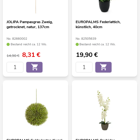
JOLIPA Pampasgras Zweig,
EUROPALMS Federlattich,
getrocknet, natur, 137cm
künstlich, 40cm
No. 82660002
No. 82505639
Bestand reicht ca. 12 Wo.
Bestand reicht ca. 12 Wo.
8,31
€
19,90
€
14,90 €