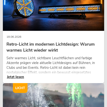
18.06.2026
Retro-Licht im modernen Lichtdesign: Warum
warmes Licht wieder wirkt
Sehr warmes Licht, sichtbare Leuchtflächen und farbige
Akzente prägen viele aktuelle Lichtdesigns auf Bühnen, in
Clubs und bei Events. Retro-Licht ist dabei kein rein
nostalgischer Effekt, sondern ein bewusst eingesetztes
Jetzt lesen
Gestaltungsmittel: Es schafft Atmosphäre, gibt Szenen
Charakter und kann technische LED-Setups emotionaler
wirken lassen.
LICHT