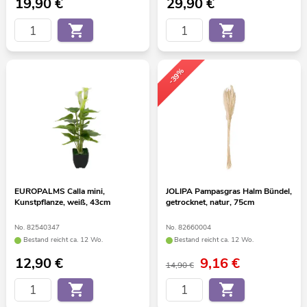
19,90
€
29,90
€
-39%
EUROPALMS Calla mini,
JOLIPA Pampasgras Halm Bündel,
Kunstpflanze, weiß, 43cm
getrocknet, natur, 75cm
No. 82540347
No. 82660004
Bestand reicht ca. 12 Wo.
Bestand reicht ca. 12 Wo.
12,90
€
9,16
€
14,90 €