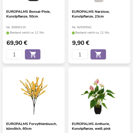
EUROPALMS Bonsai-Pinie,
EUROPALMS Narzisse,
Kunstpflanze, 50cm
Kunstpflanze, 23cm
No. 82600110
No. 82530542
Bestand reicht ca. 12 Wo.
Bestand reicht ca. 12 Wo.
69,90
€
9,90
€
EUROPALMS Forsythienbusch,
EUROPALMS Anthurie,
künstlich, 60cm
Kunstpflanze, weiß pink