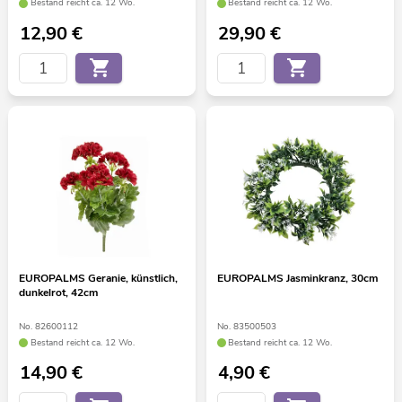
Bestand reicht ca. 12 Wo.
Bestand reicht ca. 12 Wo.
12,90
€
29,90
€
EUROPALMS Geranie, künstlich,
EUROPALMS Jasminkranz, 30cm
dunkelrot, 42cm
No. 82600112
No. 83500503
Bestand reicht ca. 12 Wo.
Bestand reicht ca. 12 Wo.
14,90
€
4,90
€