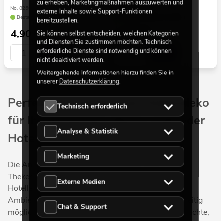
zu erheben, Marketingmaßnahmen auszuwerten und
No. 82508952
No. 82508953
externe Inhalte sowie Support-Funktionen
Bestand reicht ca. 12 Wo.
Bestand reicht ca. 12 Wo.
bereitzustellen.
4,90
€
4,90
€
Sie können selbst entscheiden, welchen Kategorien
und Diensten Sie zustimmen möchten. Technisch
erforderliche Dienste sind notwendig und können
nicht deaktiviert werden.
Weitergehende Informationen hierzu finden Sie in
unserer
Datenschutzerklärung
.
Perfekte Tischdeko und Thekendeko
Technisch erforderlich
für Ihr Restaurant, Bistro, Café oder
Analyse & Statistik
Hotel
Marketing
Die Anforderungen an moderne Tisch- und
Thekendekoration sind für Gastronomie- und
Externe Medien
Hotelleriebetriebe hoch: So soll die Dekoration zum
Ambiente passen und stimmig wirken, doch gleichzeitig
Chat & Support
möglichst pflegeleicht und langlebig sein. Billig gemachte,