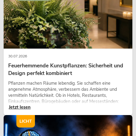
30.07.2026
Feuerhemmende Kunstpflanzen: Sicherheit und
Design perfekt kombiniert
Pflanzen machen Räume lebendig. Sie schaffen eine
angenehme Atmosphäre, verbessern das Ambiente und
vermitteln Natürlichkeit. Ob in Hotels, Restaurants,
Einkaufszentren, Bürogebäuden oder auf Messeständen:
Jetzt lesen
eine hochwertige Begrünung gehört heute längst zum
modernen Raumkonzept.
LICHT