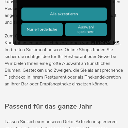
künstliche Blumen, wie sie noch vor einigen Jahren in den
Restaurants standen, sind heute als Deko nicht mehr
Alle akzeptieren
angemessen. Doch echte Pflanzen gehen schnell kaputt
und sind dann nicht mehr sehr dekorativ.
Auswahl
Nur erforderliche
speichern
Zum Glück gibt es die hochwertig gemachten
Kunstpflanzen und Tischdekorationen von
EUROPALMS
:
Im breiten Sortiment unseres Online Shops finden Sie
sicher die richtige Idee für Ihr Restaurant oder Gewerbe.
Wir bieten Ihnen eine große Auswahl an künstlichen
Blumen, Gestecken und Zweigen, die Sie als ansprechende
Tischdeko in Ihrem Restaurant oder als Thekendekoration
an Ihrer Bar oder Empfangstheke einsetzen können.
Passend für das ganze Jahr
Lassen Sie sich von unseren Deko-Artikeln inspierieren