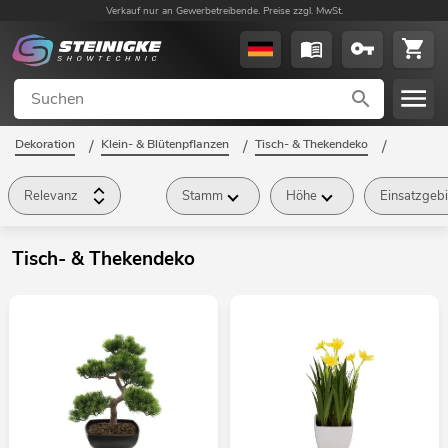
Verkauf nur an Gewerbetreibende. Preise zzgl. MwSt.
Dekoration
/
Klein- & Blütenpflanzen
/
Tisch- & Thekendeko
/
Relevanz
Stamm
Höhe
Einsatzgebi
Tisch- & Thekendeko