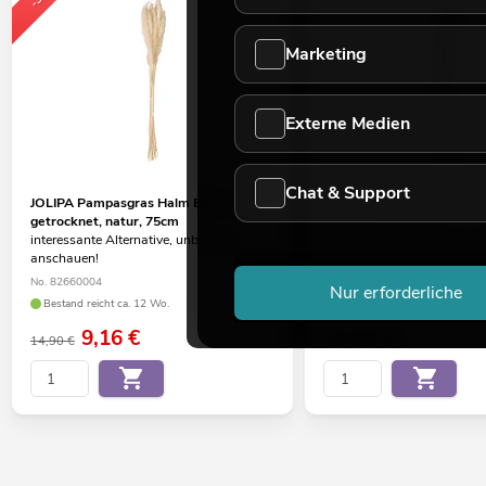
Marketing
Externe Medien
Chat & Support
JOLIPA Pampasgras Halm Bündel,
EUROPALMS Cacho Coco c
getrocknet, natur, 75cm
190cm
interessante Alternative, unbedingt
interessante Alternative, u
anschauen!
anschauen!
No. 82660004
No. 83502349
Nur erforderliche
Bestand reicht ca. 12 Wo.
Bestand reicht ca. 12 Wo.
9,16
€
49,90
€
14,90 €