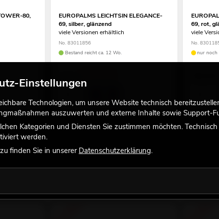
TOWER-80,
EUROPALMS LEICHTSIN ELEGANCE-
EUROPAL
69, silber, glänzend
69, rot, g
viele Versionen erhältlich
viele Versi
No. 83011856
No. 830118
Bestand reicht ca. 12 Wo.
nur noch 
32,77
€
99,00
99,00 €
utz-Einstellungen
chbare Technologien, um unsere Website technisch bereitzustellen,
tingmaßnahmen auszuwerten und externe Inhalte sowie Support-Fun
lchen Kategorien und Diensten Sie zustimmen möchten. Technisch e
iviert werden.
u finden Sie in unserer
Datenschutzerklärung
.
-45%
-33%