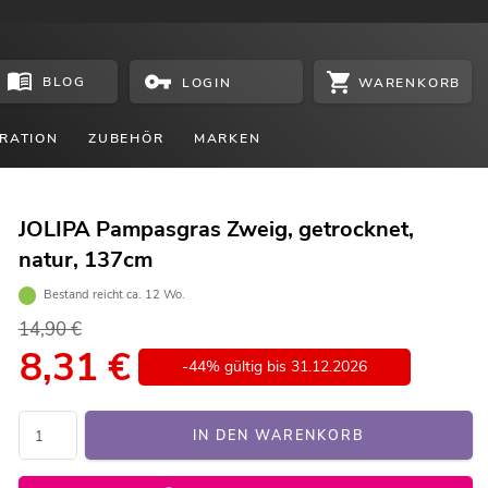
BLOG
WARENKORB
LOGIN
RATION
ZUBEHÖR
MARKEN
JOLIPA Pampasgras Zweig, getrocknet,
natur, 137cm
Bestand reicht ca. 12 Wo.
14,90 €
8,31
€
-44% gültig bis 31.12.2026
IN DEN WARENKORB