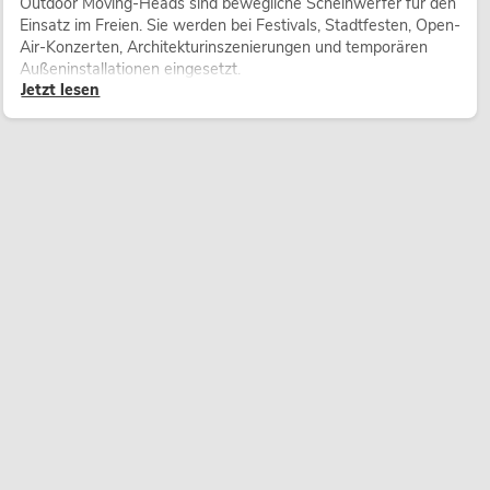
Outdoor Moving-Heads sind bewegliche Scheinwerfer für den
Einsatz im Freien. Sie werden bei Festivals, Stadtfesten, Open-
Air-Konzerten, Architekturinszenierungen und temporären
Außeninstallationen eingesetzt.
Jetzt lesen