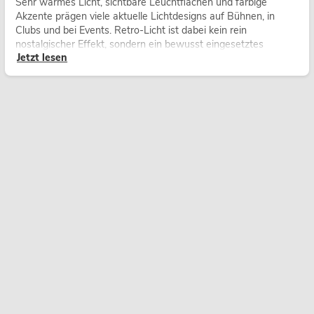
Sehr warmes Licht, sichtbare Leuchtflächen und farbige
Akzente prägen viele aktuelle Lichtdesigns auf Bühnen, in
Clubs und bei Events. Retro-Licht ist dabei kein rein
nostalgischer Effekt, sondern ein bewusst eingesetztes
Jetzt lesen
Gestaltungsmittel: Es schafft Atmosphäre, gibt Szenen
Charakter und kann technische LED-Setups emotionaler
wirken lassen.