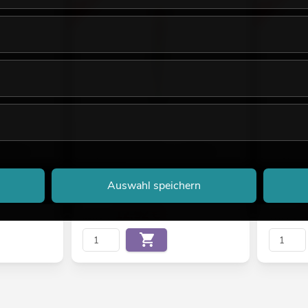
a. 120-
EUROPALMS Schilfgras, künstlich,
EUROPALMS
hellbraun, 127cm
künstlich,
nbedingt
interessante Alternative, unbedingt
interessan
anschauen!
anschauen
No. 82505852
No. 825058
Auswahl speichern
Bestand reicht ca. 12 Wo.
Bestand r
12,52
€
22,90 €
19,90 €