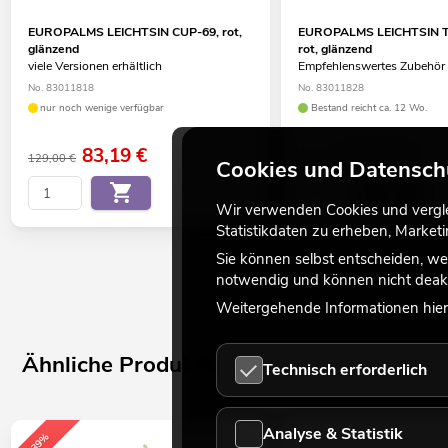
EUROPALMS LEICHTSIN CUP-69, rot,
EUROPALMS LEICHTSIN 
glänzend
rot, glänzend
viele Versionen erhältlich
Empfehlenswertes Zubehör
No. 83011818
No. 83011828
nur noch wenige verfügbar
Bestand reicht ca. 12 Wo.
83,19
€
83,19
€
129,00 €
99,00 €
Cookies und Datensch
Wir verwenden Cookies und verglei
Statistikdaten zu erheben, Marke
Sie können selbst entscheiden, we
notwendig und können nicht deakt
Weitergehende Informationen hierz
Ähnliche Produkte
Technisch erforderlich
Analyse & Statistik
-39%