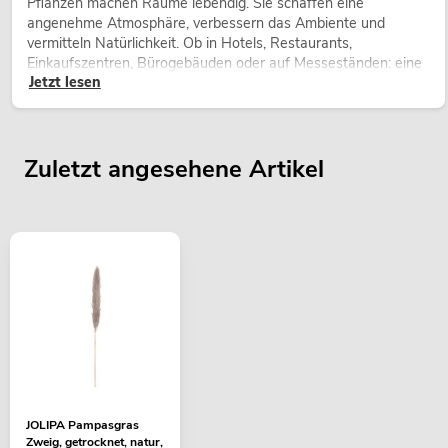
Pflanzen machen Räume lebendig. Sie schaffen eine
angenehme Atmosphäre, verbessern das Ambiente und
vermitteln Natürlichkeit. Ob in Hotels, Restaurants,
Einkaufszentren, Bürogebäuden oder auf Messeständen: eine
Jetzt lesen
hochwertige Begrünung gehört heute längst zum modernen
Raumkonzept.
Zuletzt angesehene Artikel
JOLIPA Pampasgras
Zweig, getrocknet, natur,