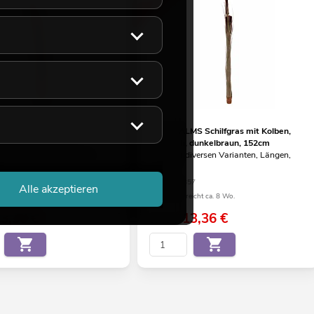
 Schilfgras mit Kolben,
EUROPALMS Schilfgras mit Kolben,
 hellbraun, 152cm
künstlich, dunkelbraun, 152cm
te Alternative, unbedingt
Artikel in diversen Varianten, Längen,
!
Größen
56
No. 82505857
Alle akzeptieren
eicht ca. 8 Wo.
Bestand reicht ca. 8 Wo.
13,36
€
13,36
€
19,90 €