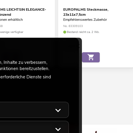
MS LEICHTSIN ELEGANCE-
EUROPALMS Steckmasse,
länzend
23x11x7,5cm
onen erhältlich
Empfehlenswertes Zubehör
58
No. 83309103
wenige verfügbar
Bestand reicht ca. 2 Wo.
€
2,95
€
 Inhalte zu verbessern,
ktionen bereitzustellen.
rforderliche Dienste sind
-33%