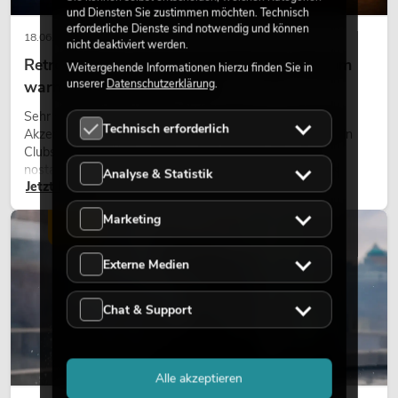
und Diensten Sie zustimmen möchten. Technisch
erforderliche Dienste sind notwendig und können
18.06.2026
nicht deaktiviert werden.
Retro-Licht im modernen Lichtdesign: Warum
Weitergehende Informationen hierzu finden Sie in
unserer
Datenschutzerklärung
.
warmes Licht wieder wirkt
Sehr warmes Licht, sichtbare Leuchtflächen und farbige
Technisch erforderlich
Akzente prägen viele aktuelle Lichtdesigns auf Bühnen, in
Clubs und bei Events. Retro-Licht ist dabei kein rein
nostalgischer Effekt, sondern ein bewusst eingesetztes
Analyse & Statistik
Jetzt lesen
Gestaltungsmittel: Es schafft Atmosphäre, gibt Szenen
Charakter und kann technische LED-Setups emotionaler
Marketing
wirken lassen.
LICHT
Externe Medien
Chat & Support
Alle akzeptieren