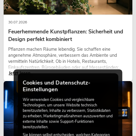
30.07.2026
Feuerhemmende Kunstpflanzen: Sicherheit und
Design perfekt kombiniert
Pflanzen machen Räume lebendig. Sie schaffen eine
angenehme Atmosphäre, verbessern das Ambiente und
vermitteln Natürlichkeit. Ob in Hotels, Restaurants,
Einkaufszentren, Bürogebäuden oder auf Messeständen:
Jetzt lesen
eine hochwertige Begrünung gehört heute längst zum
modernen Raumkonzept.
Cookies und Datenschutz-
LICHT
Einstellungen
Wir verwenden Cookies und vergleichbare
Technologien, um unsere Website technisch
bereitzustellen, Inhalte zu verbessern, Statistikdaten
zu erheben, Marketingmaßnahmen auszuwerten und
externe Inhalte sowie Support-Funktionen
bereitzustellen.
Sie können selbst entscheiden, welchen Kategorien