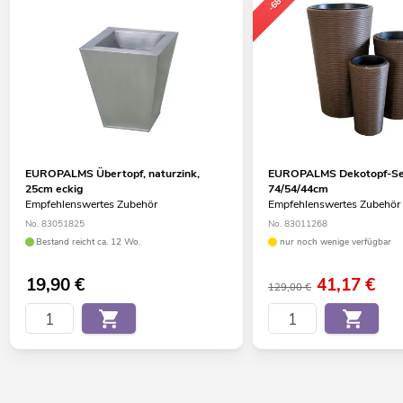
-68%
EUROPALMS Übertopf, naturzink,
EUROPALMS Dekotopf-Se
25cm eckig
74/54/44cm
Empfehlenswertes Zubehör
Empfehlenswertes Zubehör
No. 83051825
No. 83011268
Bestand reicht ca. 12 Wo.
nur noch wenige verfügbar
19,90
€
41,17
€
129,00 €