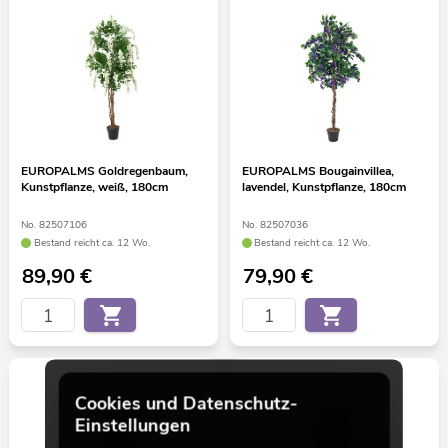
EUROPALMS Goldregenbaum,
EUROPALMS Bougainvillea,
Kunstpflanze, weiß, 180cm
lavendel, Kunstpflanze, 180cm
No. 82507106
No. 82507036
Bestand reicht ca. 12 Wo.
Bestand reicht ca. 12 Wo.
89,90
€
79,90
€
Cookies und Datenschutz-
Einstellungen