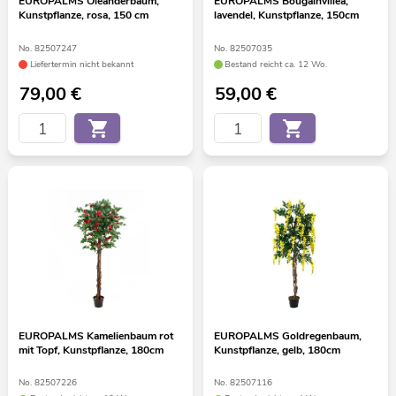
EUROPALMS Oleanderbaum,
EUROPALMS Bougainvillea,
Kunstpflanze, rosa, 150 cm
lavendel, Kunstpflanze, 150cm
No. 82507247
No. 82507035
Liefertermin nicht bekannt
Bestand reicht ca. 12 Wo.
79,00
€
59,00
€
EUROPALMS Kamelienbaum rot
EUROPALMS Goldregenbaum,
mit Topf, Kunstpflanze, 180cm
Kunstpflanze, gelb, 180cm
No. 82507226
No. 82507116