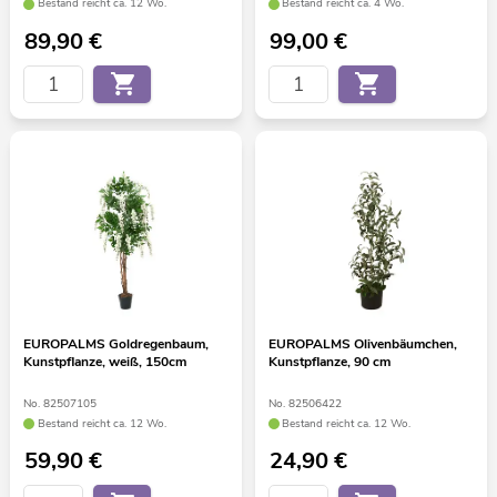
Bestand reicht ca. 12 Wo.
Bestand reicht ca. 4 Wo.
89,90
€
99,00
€
EUROPALMS Goldregenbaum,
EUROPALMS Olivenbäumchen,
Kunstpflanze, weiß, 150cm
Kunstpflanze, 90 cm
No. 82507105
No. 82506422
Bestand reicht ca. 12 Wo.
Bestand reicht ca. 12 Wo.
59,90
€
24,90
€