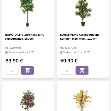
EUROPALMS Zitronenbaum,
EUROPALMS Oleanderbaum,
Kunstpflanze, 180cm
Kunstpflanze, weiß, 120 cm
No. 82507816
No. 82507246
Bestand reicht ca. 7 Wo.
Bestand reicht ca. 12 Wo.
89,90
€
59,90
€