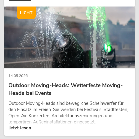
Charakter und kann technische LED-Setups emotionaler
wirken lassen.
LICHT
14.05.2026
Outdoor Moving-Heads: Wetterfeste Moving-
Heads bei Events
Outdoor Moving-Heads sind bewegliche Scheinwerfer für
den Einsatz im Freien. Sie werden bei Festivals, Stadtfesten,
Open-Air-Konzerten, Architekturinszenierungen und
temporären Außeninstallationen eingesetzt.
Jetzt lesen