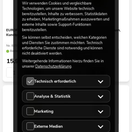
Wir verwenden Cookies und vergleichbare
Technologien, um unsere Website technisch
bereitzustellen, Inhalte zu verbessern, Statistikdaten
zu erheben, Marketingmaßnahmen auszuwerten und
externe Inhalte sowie Support-Funktionen
bereitzustellen.
EUROPALMS Olivenbäumchen,
EUROPALMS Goldregenbaum,
Kunstpflanze, 68 cm
Kunstpflanze, gelb, 150cm
Sie können selbst entscheiden, welchen Kategorien
und Diensten Sie zustimmen möchten. Technisch
No. 82506421
No. 82507115
erforderliche Dienste sind notwendig und können
Bestand reicht ca. 12 Wo.
Bestand reicht ca. 12 Wo.
nicht deaktiviert werden.
15,90
€
59,90
€
Weitergehende Informationen hierzu finden Sie in
unserer
Datenschutzerklärung
.
Technisch erforderlich
Analyse & Statistik
Marketing
Externe Medien