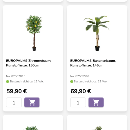
EUROPALMS Zitronenbaum,
EUROPALMS Bananenbaum,
Kunstpflanze, 150cm
Kunstpflanze, 145cm
No. 82507815
No. 82509504
Bestand reicht ca. 12 Wo.
Bestand reicht ca. 12 Wo.
59,90
€
69,90
€