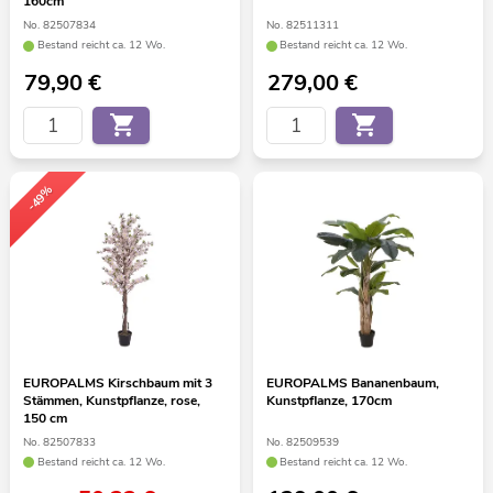
160cm
No. 82507834
No. 82511311
Bestand reicht ca. 12 Wo.
Bestand reicht ca. 12 Wo.
79,90
€
279,00
€
-49%
EUROPALMS Kirschbaum mit 3
EUROPALMS Bananenbaum,
Stämmen, Kunstpflanze, rose,
Kunstpflanze, 170cm
150 cm
No. 82507833
No. 82509539
Bestand reicht ca. 12 Wo.
Bestand reicht ca. 12 Wo.