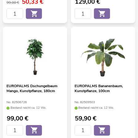
50,33
€
129,00
€
99,00 €
EUROPALMS Dschungelbaum
EUROPALMS Bananenbaum,
Mango, Kunstpflanze, 180cm
Kunstpflanze, 100cm
No. 82506726
No. 82509503
Bestand reicht ca. 12 Wo.
Bestand reicht ca. 12 Wo.
99,00
€
59,90
€