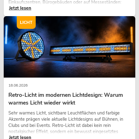
Einkaufszentren, Bürogebäuden oder auf Messeständen:
Jetzt lesen
eine hochwertige Begrünung gehört heute längst zum
modernen Raumkonzept.
LICHT
18.06.2026
Retro-Licht im modernen Lichtdesign: Warum
warmes Licht wieder wirkt
Sehr warmes Licht, sichtbare Leuchtflächen und farbige
Akzente prägen viele aktuelle Lichtdesigns auf Bühnen, in
Clubs und bei Events. Retro-Licht ist dabei kein rein
nostalgischer Effekt, sondern ein bewusst eingesetztes
Jetzt lesen
Gestaltungsmittel: Es schafft Atmosphäre, gibt Szenen