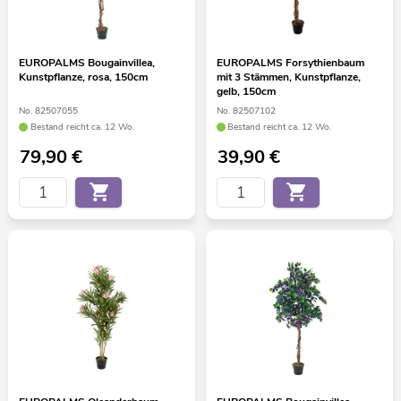
EUROPALMS Bougainvillea,
EUROPALMS Forsythienbaum
Kunstpflanze, rosa, 150cm
mit 3 Stämmen, Kunstpflanze,
gelb, 150cm
No. 82507055
No. 82507102
Bestand reicht ca. 12 Wo.
Bestand reicht ca. 12 Wo.
79,90
€
39,90
€