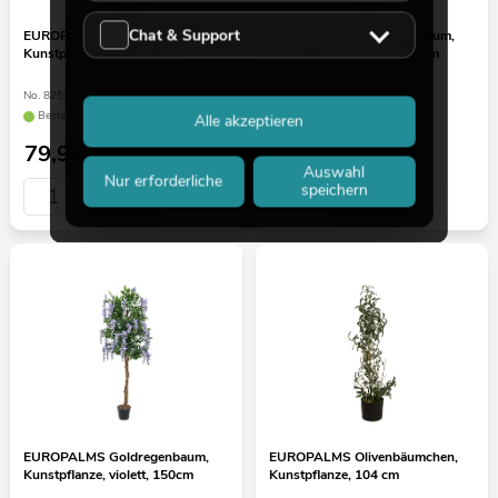
Chat & Support
EUROPALMS Bougainvillea,
EUROPALMS Goldregenbaum,
Kunstpflanze, gelb, 180cm
Kunstpflanze, violett, 180cm
No. 82507081
No. 82507136
Bestand reicht ca. 12 Wo.
Bestand reicht ca. 12 Wo.
Alle akzeptieren
79,90
€
89,90
€
Auswahl
Nur erforderliche
speichern
EUROPALMS Goldregenbaum,
EUROPALMS Olivenbäumchen,
Kunstpflanze, violett, 150cm
Kunstpflanze, 104 cm