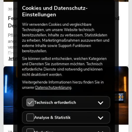
Cookies und Datenschutz-
30.07.2026
Einstellungen
Feuerhemmende Kunstpflanzen: Sicherheit und
Wir verwenden Cookies und vergleichbare
Design perfekt kombiniert
Technologien, um unsere Website technisch
Pflanzen machen Räume lebendig. Sie schaffen eine
bereitzustellen, Inhalte zu verbessern, Statistikdaten
zu erheben, Marketingmaßnahmen auszuwerten und
angenehme Atmosphäre, verbessern das Ambiente und
externe Inhalte sowie Support-Funktionen
vermitteln Natürlichkeit. Ob in Hotels, Restaurants,
bereitzustellen.
Einkaufszentren, Bürogebäuden oder auf Messeständen:
Jetzt lesen
eine hochwertige Begrünung gehört heute längst zum
Sie können selbst entscheiden, welchen Kategorien
und Diensten Sie zustimmen möchten. Technisch
modernen Raumkonzept.
erforderliche Dienste sind notwendig und können
LICHT
nicht deaktiviert werden.
Weitergehende Informationen hierzu finden Sie in
unserer
Datenschutzerklärung
.
Technisch erforderlich
Analyse & Statistik