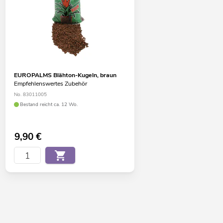
EUROPALMS Blähton-Kugeln, braun
Empfehlenswertes Zubehör
No. 83011005
Bestand reicht ca. 12 Wo.
9,90
€