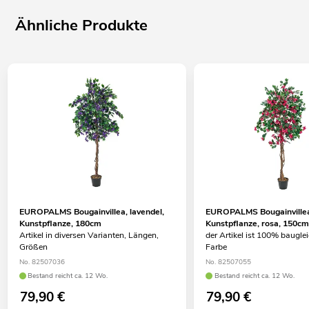
Ähnliche Produkte
EUROPALMS Bougainvillea, lavendel,
EUROPALMS Bougainville
Kunstpflanze, 180cm
Kunstpflanze, rosa, 150c
Artikel in diversen Varianten, Längen,
der Artikel ist 100% baugle
Größen
Farbe
No. 82507036
No. 82507055
Bestand reicht ca. 12 Wo.
Bestand reicht ca. 12 Wo.
79,90
€
79,90
€