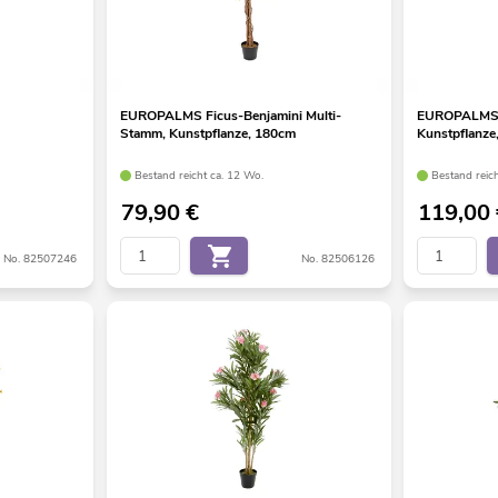
EUROPALMS Ficus-Benjamini Multi-
EUROPALMS F
Stamm, Kunstpflanze, 180cm
Kunstpflanze
Bestand reicht ca. 12 Wo.
Bestand reic
79,90
€
119,00
No. 82507246
No. 82506126