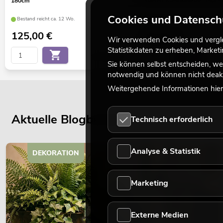
180cm
Stamm, Kunstpflanze, 150cm
Cookies und Datensch
Bestand reicht ca. 12 Wo.
Bestand reicht ca. 12 Wo.
125,00
€
69,90
€
Wir verwenden Cookies und verglei
Statistikdaten zu erheben, Marke
No. 82505231
Sie können selbst entscheiden, we
notwendig und können nicht deakt
Weitergehende Informationen hierz
Aktuelle Blogbeiträge
Technisch erforderlich
Analyse & Statistik
DEKORATION
Marketing
Externe Medien