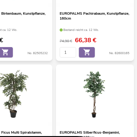
irkenbaum, Kunstpflanze,
EUROPALMS Pachirabaum, Kunstpflanze,
160cm
ht ca. 12 Wo.
Bestand reicht ca. 12 Wo.
€
66,38
€
74,90 €
No. 82505232
No. 82600165
icus Multi Spiralstamm,
EUROPALMS Silberficus-Benjamini,