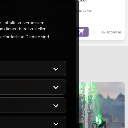
, 130cm
Kunstpflanze, 180cm
ht ca. 12 Wo.
Bestand reicht ca. 12 Wo.
79,00
€
 Inhalte zu verbessern,
ktionen bereitzustellen.
No. 82806314
No. 82506116
rforderliche Dienste sind
LICHT