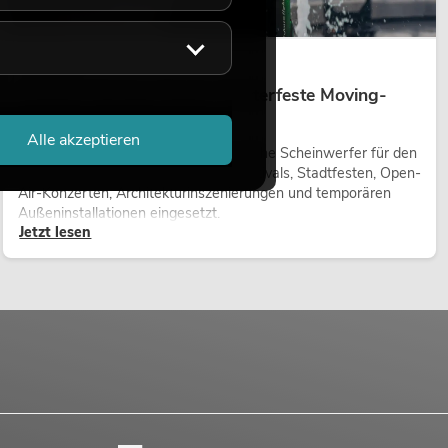
14.05.2026
Outdoor Moving-Heads: Wetterfeste Moving-
Heads bei Events
Alle akzeptieren
Outdoor Moving-Heads sind bewegliche Scheinwerfer für den
Einsatz im Freien. Sie werden bei Festivals, Stadtfesten, Open-
Air-Konzerten, Architekturinszenierungen und temporären
Außeninstallationen eingesetzt.
Jetzt lesen