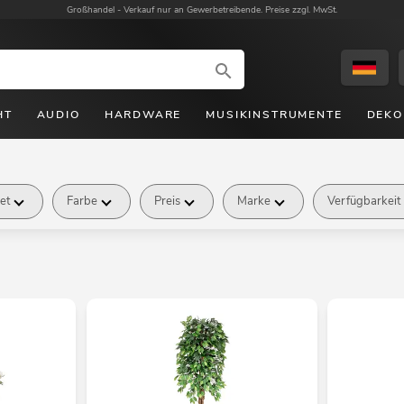
Großhandel -
Verkauf nur an Gewerbetreibende. Preise zzgl. MwSt.
HT
AUDIO
HARDWARE
MUSIKINSTRUMENTE
DEKO
et
Farbe
Preis
Marke
Verfügbarkeit