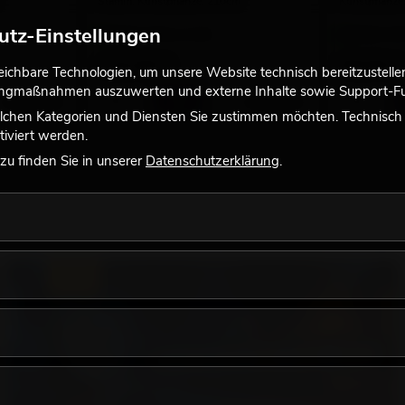
Stamm, Kunstpflanze, 210cm
Kunstpflanze
utz-Einstellungen
Bestand reicht ca. 12 Wo.
Bestand reic
115,00
€
99,00
€
chbare Technologien, um unsere Website technisch bereitzustellen,
tingmaßnahmen auszuwerten und externe Inhalte sowie Support-Fun
No. 82506125
No. 82506127
lchen Kategorien und Diensten Sie zustimmen möchten. Technisch e
iviert werden.
u finden Sie in unserer
Datenschutzerklärung
.
LICHT