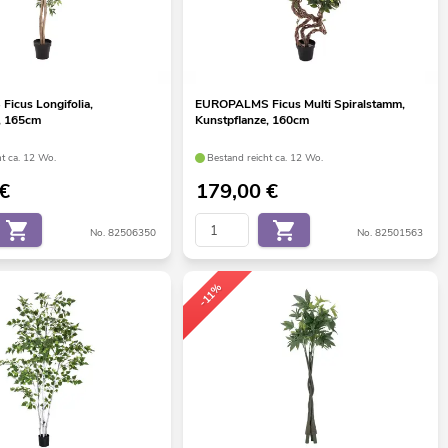
icus Longifolia,
EUROPALMS Ficus Multi Spiralstamm,
, 165cm
Kunstpflanze, 160cm
ht ca. 12 Wo.
Bestand reicht ca. 12 Wo.
€
179,00
€
No. 82506350
No. 82501563
-11%