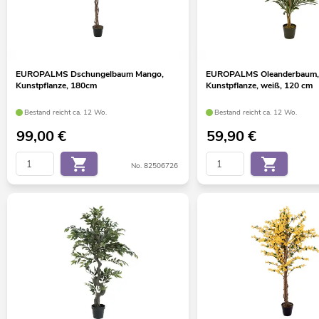
EUROPALMS Dschungelbaum Mango,
EUROPALMS Oleanderbaum,
Kunstpflanze, 180cm
Kunstpflanze, weiß, 120 cm
Bestand reicht ca. 12 Wo.
Bestand reicht ca. 12 Wo.
99,00
€
59,90
€
No. 82506726