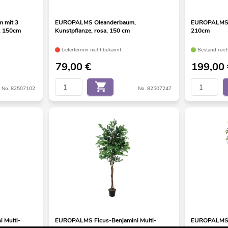
 mit 3
EUROPALMS Oleanderbaum,
EUROPALMS B
, 150cm
Kunstpflanze, rosa, 150 cm
210cm
Liefertermin nicht bekannt
Bestand reic
79,00
€
199,00
No. 82507102
No. 82507247
 Multi-
EUROPALMS Ficus-Benjamini Multi-
EUROPALMS F