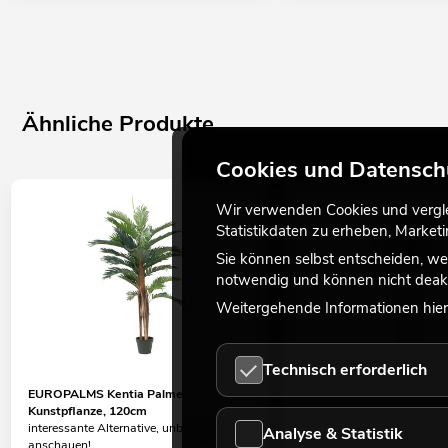
Ähnliche Produkte
Cookies und Datensch
Wir verwenden Cookies und verglei
Statistikdaten zu erheben, Marke
Sie können selbst entscheiden, we
notwendig und können nicht deakt
Weitergehende Informationen hierz
Technisch erforderlich
EUROPALMS Kentia Palme,
EUROPALMS Pothosbaum
Kunstpflanze, 120cm
Kunstpflanze, 175cm
interessante Alternative, unbedingt
der Artikel ist baugleich, nu
Analyse & Statistik
anschauen!
Größe