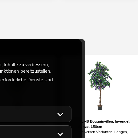
 Inhalte zu verbessern,
ktionen bereitzustellen.
rforderliche Dienste sind
S Ficus-Benjamini Multi-
EUROPALMS Bougainvillea, lavendel,
unstpflanze, 150cm
Kunstpflanze, 150cm
te Alternative, unbedingt
Artikel in diversen Varianten, Längen,
!
Größen