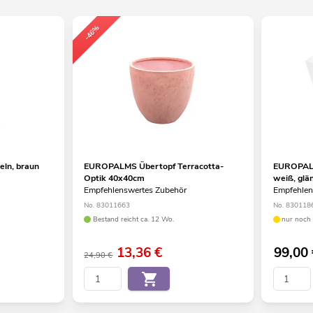
-46%
ln, braun
EUROPALMS Übertopf Terracotta-
EUROPALM
Optik 40x40cm
weiß, glä
Empfehlenswertes Zubehör
Empfehlen
No. 83011663
No. 830118
Bestand reicht ca. 12 Wo.
nur noch 
13,36
€
99,00
24,90 €