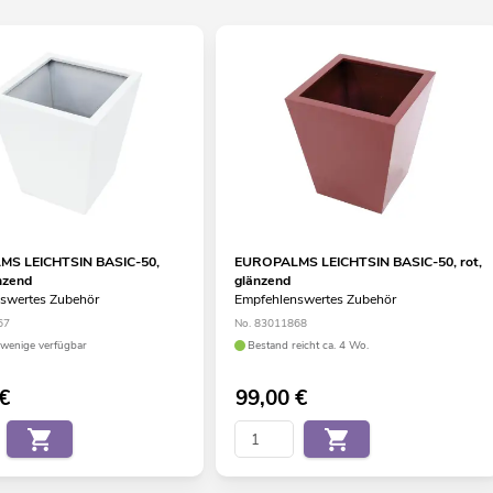
S LEICHTSIN BASIC-50,
EUROPALMS LEICHTSIN BASIC-50, rot,
nzend
glänzend
swertes Zubehör
Empfehlenswertes Zubehör
67
No. 83011868
wenige verfügbar
Bestand reicht ca. 4 Wo.
€
99,00
€