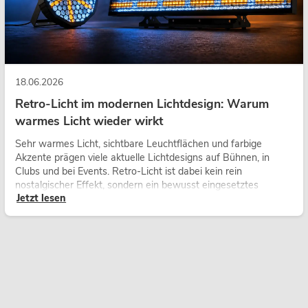
18.06.2026
Retro-Licht im modernen Lichtdesign: Warum
warmes Licht wieder wirkt
Sehr warmes Licht, sichtbare Leuchtflächen und farbige
Akzente prägen viele aktuelle Lichtdesigns auf Bühnen, in
Clubs und bei Events. Retro-Licht ist dabei kein rein
nostalgischer Effekt, sondern ein bewusst eingesetztes
Jetzt lesen
Gestaltungsmittel: Es schafft Atmosphäre, gibt Szenen
Charakter und kann technische LED-Setups emotionaler
wirken lassen.