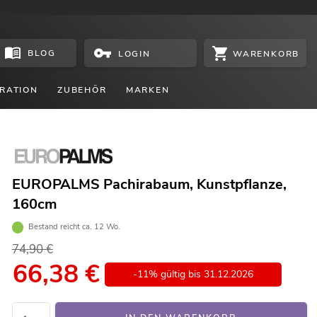
BLOG
WARENKORB
LOGIN
RATION
ZUBEHÖR
MARKEN
EUROPALMS Pachirabaum, Kunstpflanze,
160cm
Bestand reicht ca. 12 Wo.
74,90 €
66,38
€
-11% gültig bis 31.12.2026