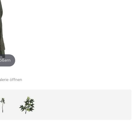
ößern
alerie öffnen