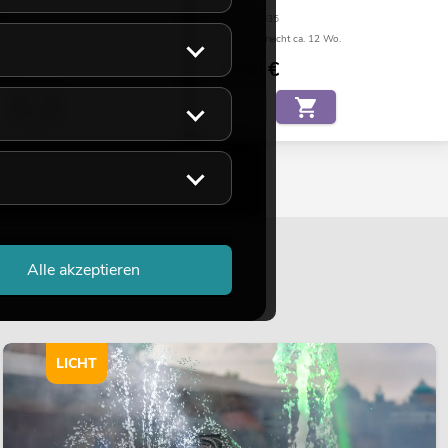
25
No. 82507035
eicht ca. 12 Wo.
Bestand reicht ca. 12 Wo.
€
59,00
€
Alle akzeptieren
LICHT