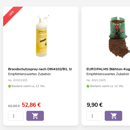
-16%
Brandschutzspray nach DIN4102/B1, 1l
EUROPALMS Blähton-Kuge
Empfehlenswertes Zubehör
Empfehlenswertes Zubehör
No. 83301305
No. 83011005
Bestand reicht ca. 12 Wo.
Bestand reicht ca. 12 Wo.
52,86
€
9,90
€
62,90 €