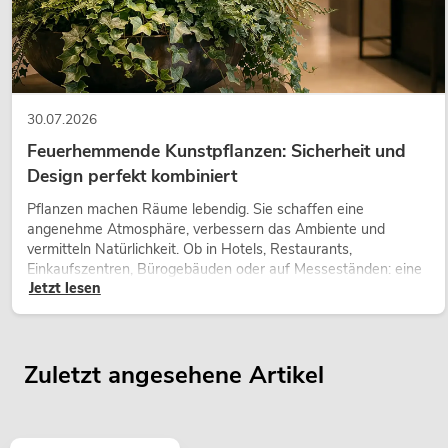
30.07.2026
Feuerhemmende Kunstpflanzen: Sicherheit und
Design perfekt kombiniert
Pflanzen machen Räume lebendig. Sie schaffen eine
angenehme Atmosphäre, verbessern das Ambiente und
vermitteln Natürlichkeit. Ob in Hotels, Restaurants,
Einkaufszentren, Bürogebäuden oder auf Messeständen: eine
Jetzt lesen
hochwertige Begrünung gehört heute längst zum modernen
Raumkonzept.
Zuletzt angesehene Artikel