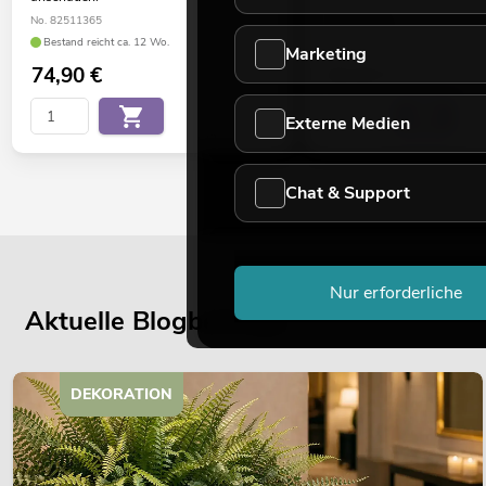
No. 82511365
No. 82600163
Bestand reicht ca. 12 Wo.
Bestand reicht ca. 12 Wo.
Marketing
74,90
€
69,90
€
Externe Medien
Chat & Support
Nur erforderliche
Aktuelle Blogbeiträge
DEKORATION