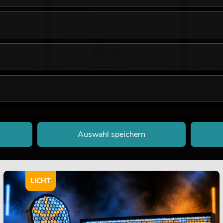
No. 82600162
No. 825061
Bestand reicht ca. 12 Wo.
Bestand r
39,90
€
69,90
Auswahl speichern
LICHT