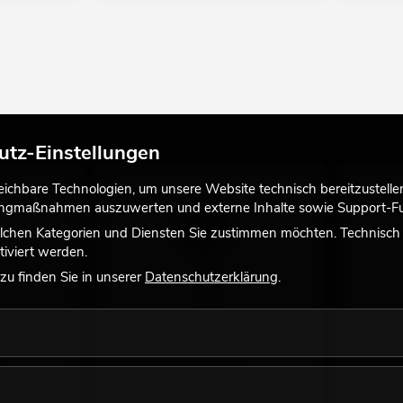
utz-Einstellungen
chbare Technologien, um unsere Website technisch bereitzustellen,
tingmaßnahmen auszuwerten und externe Inhalte sowie Support-Fun
lchen Kategorien und Diensten Sie zustimmen möchten. Technisch e
iviert werden.
u finden Sie in unserer
Datenschutzerklärung
.
,
EUROPALMS Pothosbaum,
EUROPALM
Kunstpflanze, 150cm
Stamm, K
r andere
interessante Alternative, unbedingt
interessan
anschauen!
anschauen