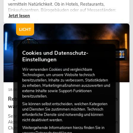
vermitteln Natürlichkeit. Ob in Hotels, Restaurants,
Einkaufszentren, Bürogebäuden oder auf Messeständen:
Jetzt lesen
eine hochwertige Begrünung gehört heute längst zum
modernen Raumkonzept.
LICHT
Cookies und Datenschutz-
Einstellungen
Wir verwenden Cookies und vergleichbare
Technologien, um unsere Website technisch
bereitzustellen, Inhalte zu verbessern, Statistikdaten
zu erheben, Marketingmaßnahmen auszuwerten und
18.06.2026
externe Inhalte sowie Support-Funktionen
bereitzustellen.
Retro-Licht im modernen Lichtdesign: Warum
Sie können selbst entscheiden, welchen Kategorien
warmes Licht wieder wirkt
und Diensten Sie zustimmen möchten. Technisch
erforderliche Dienste sind notwendig und können
Sehr warmes Licht, sichtbare Leuchtflächen und farbige
nicht deaktiviert werden.
Akzente prägen viele aktuelle Lichtdesigns auf Bühnen, in
Clubs und bei Events. Retro-Licht ist dabei kein rein
Weitergehende Informationen hierzu finden Sie in
unserer
Datenschutzerklärung
.