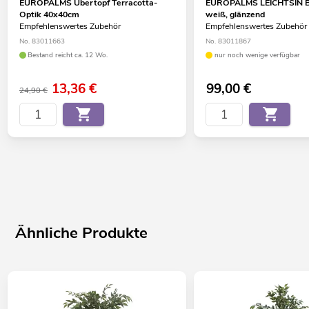
EUROPALMS Übertopf Terracotta-
EUROPALMS LEICHTSIN B
Optik 40x40cm
weiß, glänzend
Empfehlenswertes Zubehör
Empfehlenswertes Zubehör
No. 83011663
No. 83011867
Bestand reicht ca. 12 Wo.
nur noch wenige verfügbar
13,36
€
99,00
€
24,90 €
Ähnliche Produkte