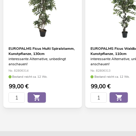
EUROPALMS Ficus Multi Spiralstamm,
EUROPALMS Ficus Waldb
Kunstpflanze, 130cm
Kunstpflanze, 110cm
interessante Alternative, unbedingt
interessante Alternative, u
anschauen!
anschauen!
No. 82806314
No. 82806313
Bestand reicht ca. 12 Wo.
Bestand reicht ca. 12 Wo.
99,00
€
99,00
€