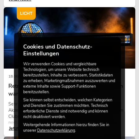
modernen Raumkonzept.
LICHT
Cookies und Datenschutz-
Einstellungen
Wir verwenden Cookies und vergleichbare
Technologien, um unsere Website technisch
bereitzustellen, Inhalte zu verbessern, Statistikdaten
18.06.2026
zu erheben, Marketingmaßnahmen auszuwerten und
Retro-Licht im modernen Lichtdesign: Warum
externe Inhalte sowie Support-Funktionen
bereitzustellen.
warmes Licht wieder wirkt
Sie können selbst entscheiden, welchen Kategorien
Sehr warmes Licht, sichtbare Leuchtflächen und farbige
und Diensten Sie zustimmen möchten. Technisch
Akzente prägen viele aktuelle Lichtdesigns auf Bühnen, in
erforderliche Dienste sind notwendig und können
Clubs und bei Events. Retro-Licht ist dabei kein rein
nicht deaktiviert werden.
nostalgischer Effekt, sondern ein bewusst eingesetztes
Weitergehende Informationen hierzu finden Sie in
Jetzt lesen
Gestaltungsmittel: Es schafft Atmosphäre, gibt Szenen
unserer
Datenschutzerklärung
.
Charakter und kann technische LED-Setups emotionaler