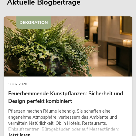
Aktuelle Blogbeiträge
DEKORATION
30.07.2026
Feuerhemmende Kunstpflanzen: Sicherheit und
Design perfekt kombiniert
Pflanzen machen Räume lebendig. Sie schaffen eine
angenehme Atmosphäre, verbessern das Ambiente und
vermitteln Natürlichkeit. Ob in Hotels, Restaurants,
Einkaufszentren, Bürogebäuden oder auf Messeständen:
Jetzt lesen
eine hochwertige Begrünung gehört heute längst zum