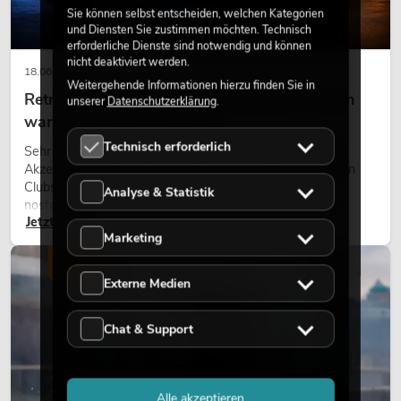
Sie können selbst entscheiden, welchen Kategorien
und Diensten Sie zustimmen möchten. Technisch
erforderliche Dienste sind notwendig und können
nicht deaktiviert werden.
18.06.2026
Weitergehende Informationen hierzu finden Sie in
Retro-Licht im modernen Lichtdesign: Warum
unserer
Datenschutzerklärung
.
warmes Licht wieder wirkt
Technisch erforderlich
Sehr warmes Licht, sichtbare Leuchtflächen und farbige
Akzente prägen viele aktuelle Lichtdesigns auf Bühnen, in
Clubs und bei Events. Retro-Licht ist dabei kein rein
Analyse & Statistik
nostalgischer Effekt, sondern ein bewusst eingesetztes
Jetzt lesen
Gestaltungsmittel: Es schafft Atmosphäre, gibt Szenen
Marketing
Charakter und kann technische LED-Setups emotionaler
wirken lassen.
LICHT
Externe Medien
Chat & Support
Alle akzeptieren