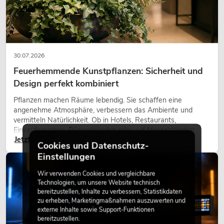
30.07.2026
Feuerhemmende Kunstpflanzen: Sicherheit und
Design perfekt kombiniert
Pflanzen machen Räume lebendig. Sie schaffen eine
angenehme Atmosphäre, verbessern das Ambiente und
vermitteln Natürlichkeit. Ob in Hotels, Restaurants,
Einkaufszentren, Bürogebäuden oder auf Messeständen:
Jetzt lesen
eine hochwertige Begrünung gehört heute längst zum
Cookies und Datenschutz-
modernen Raumkonzept.
Einstellungen
LICHT
Wir verwenden Cookies und vergleichbare
Technologien, um unsere Website technisch
bereitzustellen, Inhalte zu verbessern, Statistikdaten
zu erheben, Marketingmaßnahmen auszuwerten und
externe Inhalte sowie Support-Funktionen
bereitzustellen.