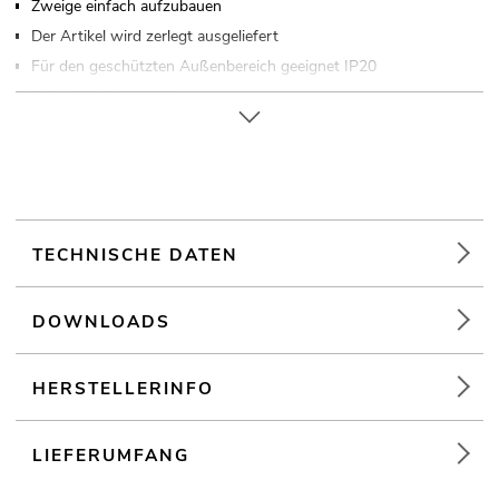
Zweige einfach aufzubauen
Der Artikel wird zerlegt ausgeliefert
Für den geschützten Außenbereich geeignet IP20
Jedes Stück ein Unikat
Für Anwendungsgebiete wie zum Beispiel: Dekoration;
Frühjahr
TECHNISCHE DATEN
DOWNLOADS
HERSTELLERINFO
LIEFERUMFANG