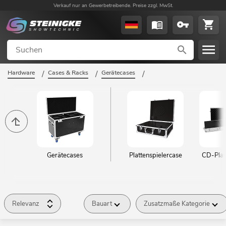
Verkauf nur an Gewerbetreibende. Preise zzgl. MwSt.
Hardware
/
Cases & Racks
/
Gerätecases
/
Gerätecases
Plattenspielercase
CD-Play
Relevanz
Bauart
Zusatzmaße Kategorie