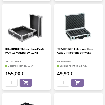
ROADINGER Mixer-Case Profi
ROADINGER Mikrofon-Case
MCV-19 variabel sw 12HE
Road 7 Mikrofone schwarz
No. 3011157D
No. 30109900
Bestand reicht ca. 12 Wo.
Bestand reicht ca. 12 Wo.
155,00
€
49,90
€