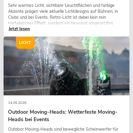
Sehr warmes Licht, sichtbare Leuchtflächen und farbige
Akzente prägen viele aktuelle Lichtdesigns auf Bühnen, in
Clubs und bei Events. Retro-Licht ist dabei kein rein
nostalgischer Effekt, sondern ein bewusst eingesetztes
Jetzt lesen
Gestaltungsmittel: Es schafft Atmosphäre, gibt Szenen
Charakter und kann technische LED-Setups emotionaler
wirken lassen.
LICHT
14.05.2026
Outdoor Moving-Heads: Wetterfeste Moving-
Heads bei Events
Outdoor Moving-Heads sind bewegliche Scheinwerfer für