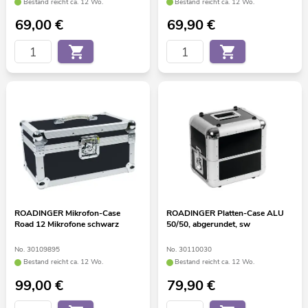
Bestand reicht ca. 12 Wo.
Bestand reicht ca. 12 Wo.
69,00
€
69,90
€
ROADINGER Mikrofon-Case
ROADINGER Platten-Case ALU
Road 12 Mikrofone schwarz
50/50, abgerundet, sw
No. 30109895
No. 30110030
Bestand reicht ca. 12 Wo.
Bestand reicht ca. 12 Wo.
99,00
€
79,90
€