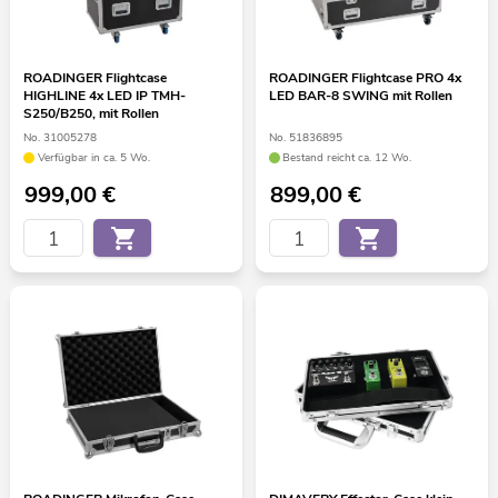
ROADINGER Flightcase
ROADINGER Flightcase PRO 4x
HIGHLINE 4x LED IP TMH-
LED BAR-8 SWING mit Rollen
S250/B250, mit Rollen
No. 31005278
No. 51836895
Verfügbar in ca. 5 Wo.
Bestand reicht ca. 12 Wo.
999,00
€
899,00
€