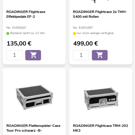
ROADINGER Flightcase
ROADINGER Flightcase 2x TMH-
Effektpedale EF-2
S400 mit Rollen
No. 3100042C
No. 31001087
Bestand reicht ca. 12 Wo.
nur noch wenige verfügbar
135,00
€
499,00
€
ROADINGER Plattenspieler-Case
ROADINGER Flightcase TRM-202
Tour Pro schwarz -B-
MK3