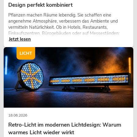
Design perfekt kombiniert
Pflanzen machen Räume lebendig. Sie schaffen eine
angenehme Atmosphäre, verbessern das Ambiente und
vermitteln Natürlichkeit. Ob in Hotels, Restaurants,
Einkaufszentren, Bürogebäuden oder auf Messeständen:
Jetzt lesen
eine hochwertige Begrünung gehört heute längst zum
modernen Raumkonzept.
LICHT
18.06.2026
Retro-Licht im modernen Lichtdesign: Warum
warmes Licht wieder wirkt