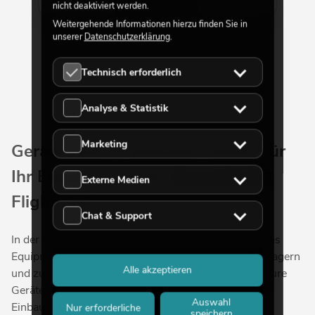
Mehr anzeigen
nicht deaktiviert werden.
Weitergehende Informationen hierzu finden Sie in
unserer
Datenschutzerklärung
.
Technisch erforderlich
Analyse & Statistik
Marketing
Gerätecases – optimaler Schutz für
Ihr Equipment dank
ROADINGER
Externe Medien
Flightcases
Chat & Support
In der Veranstaltungstechnik ist es unerlässlich, teures
Equipment sachgerecht und sicher zu verstauen, zu lagern
Alle akzeptieren
und zu transportieren. Schließlich geht es hier um teure
Geräte, die Sie für Veranstaltungen benötigen. Ist der
Auswahl
Einbau in ein Rack nicht möglich, sollten Sie daher
Nur erforderliche
speichern