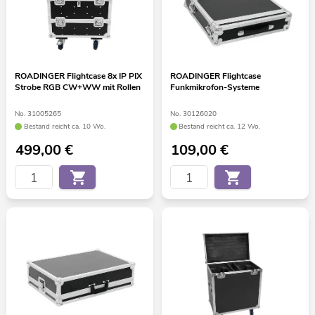
ROADINGER Flightcase 8x IP PIX
ROADINGER Flightcase
Strobe RGB CW+WW mit Rollen
Funkmikrofon-Systeme
No. 31005265
No. 30126020
Bestand reicht ca. 10 Wo.
Bestand reicht ca. 12 Wo.
499,00
€
109,00
€