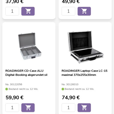
37,90
€
49,90
€
ROADINGER CD-Case ALU
ROADINGER Laptop-Case LC-15
Digital-Booking abgerundet sil
maximal 370x255x30mm
No. 30122056
No. 30126010
Bestand reicht ca. 12 Wo.
Bestand reicht ca. 12 Wo.
59,90
€
74,90
€