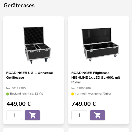
Gerätecases
ROADINGER UG-1 Universal-
ROADINGER Flightcase
Gerätecase
HIGHLINE 1x LED SL-600, mit
Rollen
No. 30127205
No. 31005286
Bestand reicht ca. 12 Wo.
nur noch wenige verfügbar
449,00
€
749,00
€