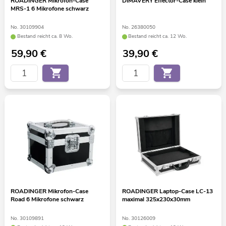
ROADINGER Mikrofon-Case
DIMAVERY Effector-Case klein
MRS-1 6 Mikrofone schwarz
No. 30109904
No. 26380050
Bestand reicht ca. 8 Wo.
Bestand reicht ca. 12 Wo.
59,90
€
39,90
€
ROADINGER Mikrofon-Case
ROADINGER Laptop-Case LC-13
Road 6 Mikrofone schwarz
maximal 325x230x30mm
No. 30109891
No. 30126009