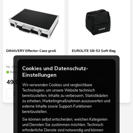
DIMAVERY Effector-Case groß
EUROLITE SB-53 Soft-Bag
No. 26380060
No. 30130510
Cookies und Datenschutz-
Bestand reicht ca. 12 Wo.
Bestand reicht ca. 12 Wo.
Einstellungen
49,90
€
39,00
€
Wir verwenden Cookies und vergleichbare
Technologien, um unsere Website technisch
bereitzustellen, Inhalte zu verbessern, Statistikdaten
zu erheben, Marketingmaßnahmen auszuwerten und
externe Inhalte sowie Support-Funktionen
bereitzustellen.
Sie können selbst entscheiden, welchen Kategorien
30 von 274
und Diensten Sie zustimmen möchten. Technisch
erforderliche Dienste sind notwendig und können