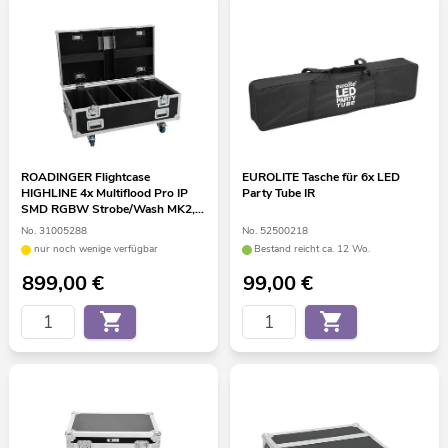
ROADINGER Flightcase
EUROLITE Tasche für 6x LED
HIGHLINE 4x Multiflood Pro IP
Party Tube IR
SMD RGBW Strobe/Wash MK2,
mit Rollen
No. 31005288
No. 52500218
nur noch wenige verfügbar
Bestand reicht ca. 12 Wo.
899,00
€
99,00
€