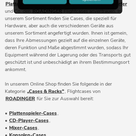
Plattenspieler
,
DMX-Controller
,
Effekt-Scheinwerfer
und Co. den
ROADINGER
Flightcases anvertrauen. In
unserem Sortiment finden Sie Cases, die speziell für
Hardware, aber auch die verschiedenen Geräte aus
unserem Sortiment angefertigt wurden. Ihnen ist gemein,
dass Ihre Abmessungen gezielt auf die einzelnen Geräte,
deren Funktion und Maße abgestimmt wurden, sodass Ihr
Equipment während der Lagerung oder des Transports gut
geschützt ist und unbeschädigt an ihrem Bestimmungsort
ankommt.
In unserem Online Shop finden Sie folgende in der
Kategorie
„Cases & Racks“
, Flightcases von
ROADINGER
für Sie zur Auswahl bereit:
•
Plattenspieler-Cases
,
•
CD-Player-Cases
,
•
Mixer-Cases
,
•
Konsolen-Cases
,