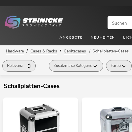
ANGEBOTE
NEUHEITEN
LIC
/
/
Hardware
Cases & Racks
Gerätecases
/
Schallplatten-Cases
Relevanz
Zusatzmaße Kategorie
Farbe
Anwendungsgebiet
Zusatzmaße Höhe
Preis
Schallplatten-Cases