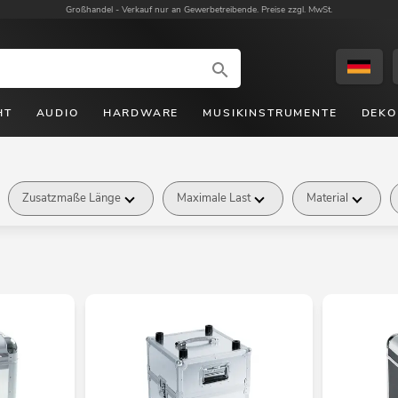
Großhandel -
Verkauf nur an Gewerbetreibende. Preise zzgl. MwSt.
HT
AUDIO
HARDWARE
MUSIKINSTRUMENTE
DEKO
Zusatzmaße Länge
Maximale Last
Material
Marke
Verfügbarkeit