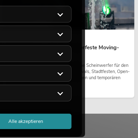
14.05.2026
Outdoor Moving-Heads: Wetterfeste Moving-
Heads bei Events
Outdoor Moving-Heads sind bewegliche Scheinwerfer für den
Einsatz im Freien. Sie werden bei Festivals, Stadtfesten, Open-
Air-Konzerten, Architekturinszenierungen und temporären
Außeninstallationen eingesetzt.
Jetzt lesen
Alle akzeptieren