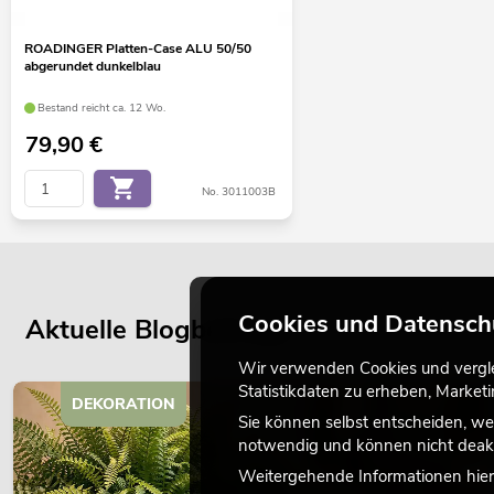
ROADINGER Platten-Case ALU 50/50
abgerundet dunkelblau
Bestand reicht ca. 12 Wo.
79,90
€
No. 3011003B
Cookies und Datensch
Aktuelle Blogbeiträge
Wir verwenden Cookies und verglei
Statistikdaten zu erheben, Marke
DEKORATION
Sie können selbst entscheiden, we
notwendig und können nicht deakt
Weitergehende Informationen hierz