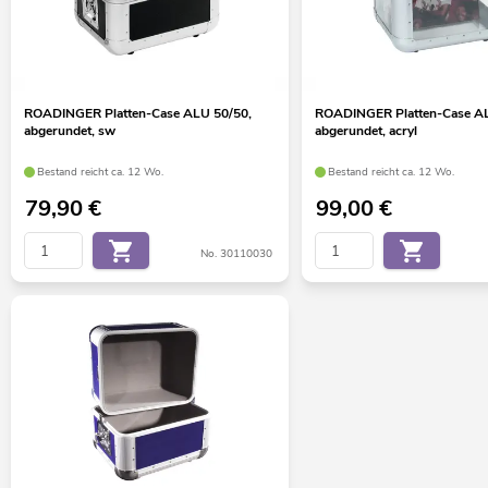
ROADINGER Platten-Case ALU 50/50,
ROADINGER Platten-Case AL
abgerundet, sw
abgerundet, acryl
Bestand reicht ca. 12 Wo.
Bestand reicht ca. 12 Wo.
79,90
€
99,00
€
No. 30110030