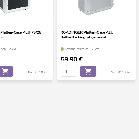
latten-Case ALU 75/25
ROADINGER Platten-Case ALU
sw
Battle/Booking, abgerundet
ht ca. 12 Wo.
Bestand reicht ca. 12 Wo.
59,90
€
No. 30110035
No. 30110026