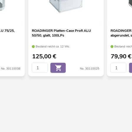
U 75/25,
ROADINGER Platten-Case Profi ALU
ROADINGER P
50/50, glatt, 100LPs
abgerundet, 
Bestand reicht ca. 12 Wo.
Bestand reic
125,00
€
79,90
€
No. 30110038
No. 30110025