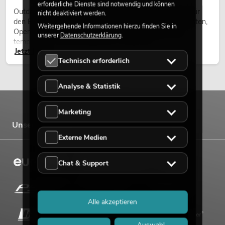
erforderliche Dienste sind notwendig und können
Outdoor Moving-Heads sind bewegliche Scheinwerfer für
nicht deaktiviert werden.
den Einsatz im Freien. Sie werden bei Festivals, Stadtfesten,
Weitergehende Informationen hierzu finden Sie in
Open-Air-Konzerten, Architekturinszenierungen und
unserer
Datenschutzerklärung
.
temporären Außeninstallationen eingesetzt.
Jetzt lesen
Technisch erforderlich
Analyse & Statistik
Marketing
Unsere Marken
Externe Medien
Chat & Support
Alle akzeptieren