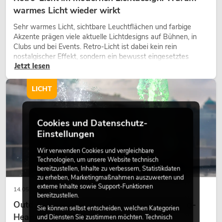
warmes Licht wieder wirkt
Sehr warmes Licht, sichtbare Leuchtflächen und farbige
Akzente prägen viele aktuelle Lichtdesigns auf Bühnen, in
Clubs und bei Events. Retro-Licht ist dabei kein rein
nostalgischer Effekt, sondern ein bewusst eingesetztes
Jetzt lesen
Gestaltungsmittel: Es schafft Atmosphäre, gibt Szenen
Charakter und kann technische LED-Setups emotionaler
wirken lassen.
LICHT
Cookies und Datenschutz-
Einstellungen
Wir verwenden Cookies und vergleichbare
Technologien, um unsere Website technisch
bereitzustellen, Inhalte zu verbessern, Statistikdaten
zu erheben, Marketingmaßnahmen auszuwerten und
externe Inhalte sowie Support-Funktionen
14.05.2026
bereitzustellen.
Outdoor Moving-Heads: Wetterfeste Moving-
Sie können selbst entscheiden, welchen Kategorien
Heads bei Events
und Diensten Sie zustimmen möchten. Technisch