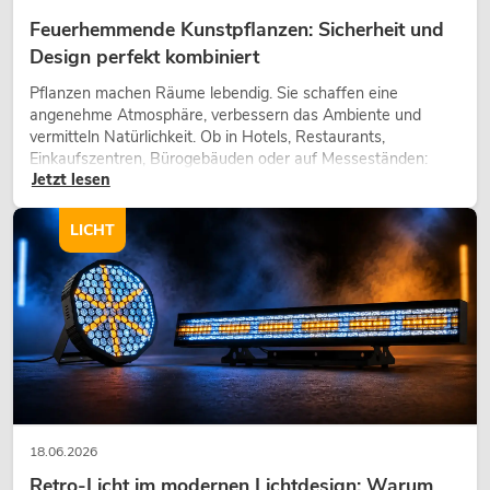
Feuerhemmende Kunstpflanzen: Sicherheit und
Design perfekt kombiniert
Pflanzen machen Räume lebendig. Sie schaffen eine
angenehme Atmosphäre, verbessern das Ambiente und
vermitteln Natürlichkeit. Ob in Hotels, Restaurants,
Einkaufszentren, Bürogebäuden oder auf Messeständen:
Jetzt lesen
eine hochwertige Begrünung gehört heute längst zum
modernen Raumkonzept.
LICHT
18.06.2026
Retro-Licht im modernen Lichtdesign: Warum