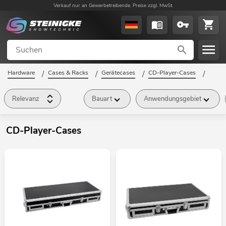
Verkauf nur an Gewerbetreibende. Preise zzgl. MwSt.
Hardware
/
Cases & Racks
/
Gerätecases
/
CD-Player-Cases
/
Relevanz
Bauart
Anwendungsgebiet
CD-Player-Cases