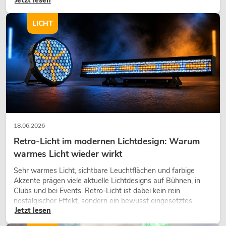
eine hochwertige Begrünung gehört heute längst zum
modernen Raumkonzept.
LICHT
18.06.2026
Retro-Licht im modernen Lichtdesign: Warum
warmes Licht wieder wirkt
Sehr warmes Licht, sichtbare Leuchtflächen und farbige
Akzente prägen viele aktuelle Lichtdesigns auf Bühnen, in
Clubs und bei Events. Retro-Licht ist dabei kein rein
nostalgischer Effekt, sondern ein bewusst eingesetztes
Jetzt lesen
Gestaltungsmittel: Es schafft Atmosphäre, gibt Szenen
Charakter und kann technische LED-Setups emotionaler