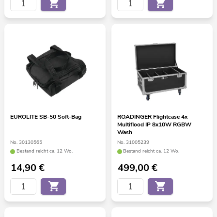
EUROLITE SB-50 Soft-Bag
ROADINGER Flightcase 4x
Multiflood IP 8x10W RGBW
Wash
No. 30130565
No. 31005239
Bestand reicht ca. 12 Wo.
Bestand reicht ca. 12 Wo.
14,90
€
499,00
€