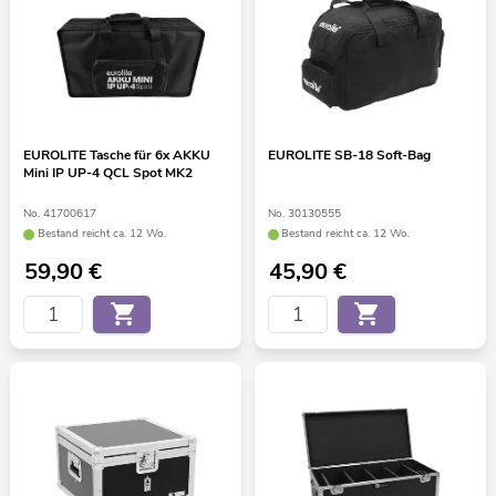
EUROLITE Tasche für 6x AKKU
EUROLITE SB-18 Soft-Bag
Mini IP UP-4 QCL Spot MK2
No. 41700617
No. 30130555
Bestand reicht ca. 12 Wo.
Bestand reicht ca. 12 Wo.
59,90
€
45,90
€