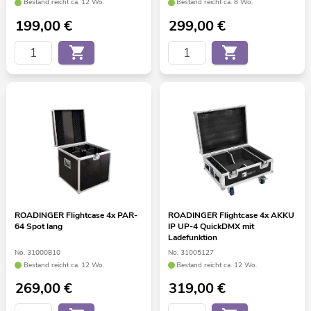
Bestand reicht ca. 12 Wo.
Bestand reicht ca. 8 Wo.
199,00
€
299,00
€
ROADINGER Flightcase 4x PAR-
ROADINGER Flightcase 4x AKKU
64 Spot lang
IP UP-4 QuickDMX mit
Ladefunktion
No. 31000810
No. 31005127
Bestand reicht ca. 12 Wo.
Bestand reicht ca. 12 Wo.
269,00
€
319,00
€