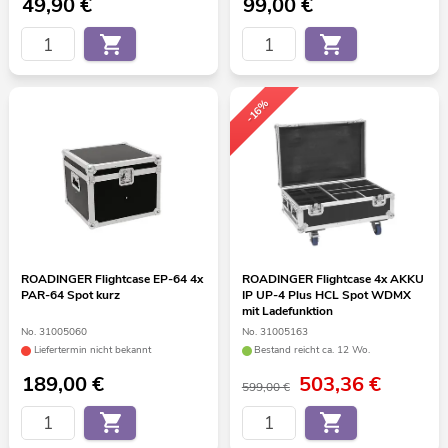
49,90
€
99,00
€
-16%
ROADINGER Flightcase EP-64 4x
ROADINGER Flightcase 4x AKKU
PAR-64 Spot kurz
IP UP-4 Plus HCL Spot WDMX
mit Ladefunktion
No. 31005060
No. 31005163
Liefertermin nicht bekannt
Bestand reicht ca. 12 Wo.
189,00
€
503,36
€
599,00 €