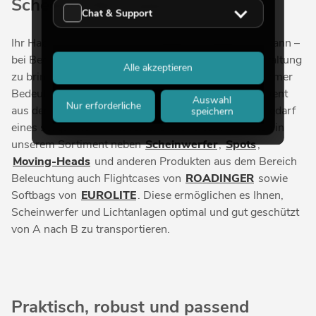
Scheinwerfer-Cases
Chat & Support
Ihr Hab und Gut sicher zu verstauen, zu lagern und dann –
bei Bedarf – optimal geschützt zur nächsten Veranstaltung
Alle akzeptieren
zu bringen, ist in der Veranstaltungstechnik von enormer
Bedeutung. Schließlich ist insbesondere das Equipment
Auswahl
Nur erforderliche
aus dem Bereich der Lichttechnik empfindlich und bedarf
speichern
eines sorgsamen Transports. Daher bieten wir Ihnen in
unserem Sortiment neben
Scheinwerfer
,
Spots
,
Moving-Heads
und anderen Produkten aus dem Bereich
Beleuchtung auch Flightcases von
ROADINGER
sowie
Softbags von
EUROLITE
. Diese ermöglichen es Ihnen,
Scheinwerfer und Lichtanlagen optimal und gut geschützt
von A nach B zu transportieren.
Praktisch, robust und passend