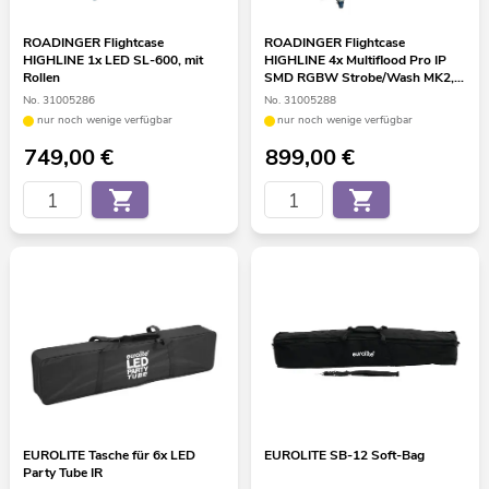
ROADINGER Flightcase
ROADINGER Flightcase
HIGHLINE 1x LED SL-600, mit
HIGHLINE 4x Multiflood Pro IP
Rollen
SMD RGBW Strobe/Wash MK2,
mit Rollen
No. 31005286
No. 31005288
nur noch wenige verfügbar
nur noch wenige verfügbar
749,00
€
899,00
€
EUROLITE Tasche für 6x LED
EUROLITE SB-12 Soft-Bag
Party Tube IR