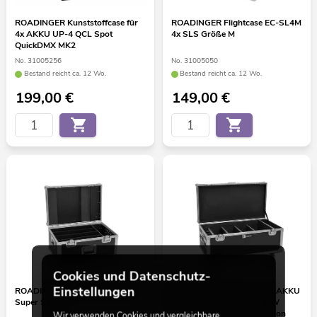
ROADINGER Kunststoffcase für
ROADINGER Flightcase EC-SL4M
4x AKKU UP-4 QCL Spot
4x SLS Größe M
QuickDMX MK2
No. 31005256
No. 31005050
Bestand reicht ca. 12 Wo.
Bestand reicht ca. 12 Wo.
199,00
€
149,00
€
Cookies und Datenschutz-
Einstellungen
ROADINGER Flightcase 4x LED
ROADINGER Flightcase 4x AKKU
Super Strobe
Multiflood IP 8x10W RGBW
Wash CRMX mit Ladefunktion
Wir verwenden Cookies und vergleichbare