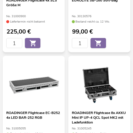
ROADINGER Flightcase 4x SLS
EUROLITE SB-160 Soft-Bag
Größe M
No. 31000900
No. 30130576
Liefertermin nicht bekannt
Bestand reicht ca. 12 Wo.
225,00
€
99,00
€
ROADINGER Flightcase EC-B252
ROADINGER Flightcase 8x AKKU
4x LED BAR-252 RGB
Mini IP UP-4 QCL Spot MK2 mit
Ladefunktion
No. 31005055
No. 31005245