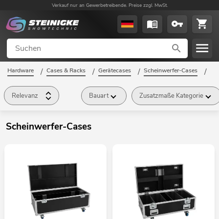
Verkauf nur an Gewerbetreibende. Preise zzgl. MwSt.
Hardware
/
Cases & Racks
/
Gerätecases
/
Scheinwerfer-Cases
/
Relevanz
Bauart
Zusatzmaße Kategorie
Scheinwerfer-Cases