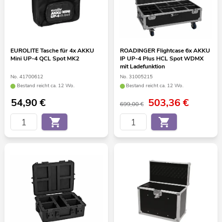
EUROLITE Tasche für 4x AKKU
ROADINGER Flightcase 6x AKKU
Mini UP-4 QCL Spot MK2
IP UP-4 Plus HCL Spot WDMX
mit Ladefunktion
No. 41700612
No. 31005215
Bestand reicht ca. 12 Wo.
Bestand reicht ca. 12 Wo.
54,90
€
503,36
€
699,00 €