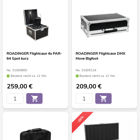
ROADINGER Flightcase 4x PAR-
ROADINGER Flightcase DMX
64 Spot kurz
Move Bigfoot
No. 31000800
No. 31005124
Bestand reicht ca. 12 Wo.
Bestand reicht ca. 12 Wo.
259,00
€
209,00
€
-28%