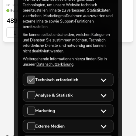
Technologien, um unsere Website technisch
No. 31005170
No. 31005243
bereitzustellen, Inhalte zu verbessern, Statistikdaten
Bestand reicht ca. 12 Wo.
Bestand reicht ca. 12 Wo.
zu erheben, Marketingmaßnahmen auszuwerten und
489,00
€
599,00
€
externe Inhalte sowie Support-Funktionen
bereitzustellen.
Sie können selbst entscheiden, welchen Kategorien
und Diensten Sie zustimmen möchten. Technisch
erforderliche Dienste sind notwendig und können
nicht deaktiviert werden.
Weitergehende Informationen hierzu finden Sie in
30 von 96
unserer
Datenschutzerklärung
.
Mehr anzeigen
Technisch erforderlich
Analyse & Statistik
Marketing
Externe Medien