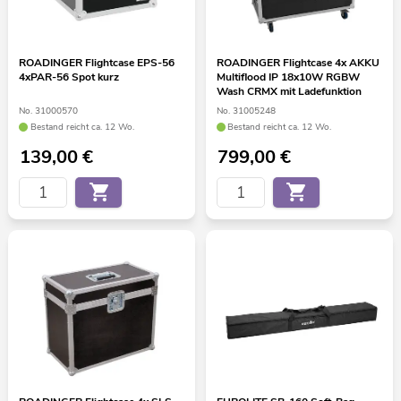
ROADINGER Flightcase EPS-56
ROADINGER Flightcase 4x AKKU
4xPAR-56 Spot kurz
Multiflood IP 18x10W RGBW
Wash CRMX mit Ladefunktion
No. 31000570
No. 31005248
Bestand reicht ca. 12 Wo.
Bestand reicht ca. 12 Wo.
139,00
€
799,00
€