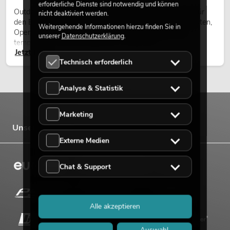
erforderliche Dienste sind notwendig und können
Outdoor Moving-Heads sind bewegliche Scheinwerfer für
nicht deaktiviert werden.
den Einsatz im Freien. Sie werden bei Festivals, Stadtfesten,
Weitergehende Informationen hierzu finden Sie in
Open-Air-Konzerten, Architekturinszenierungen und
unserer
Datenschutzerklärung
.
temporären Außeninstallationen eingesetzt.
Jetzt lesen
Technisch erforderlich
Analyse & Statistik
Marketing
Unsere Marken
Externe Medien
Chat & Support
Alle akzeptieren