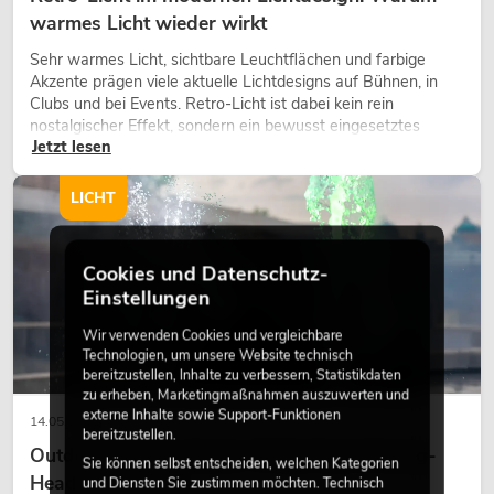
warmes Licht wieder wirkt
Sehr warmes Licht, sichtbare Leuchtflächen und farbige
Akzente prägen viele aktuelle Lichtdesigns auf Bühnen, in
Clubs und bei Events. Retro-Licht ist dabei kein rein
nostalgischer Effekt, sondern ein bewusst eingesetztes
Jetzt lesen
Gestaltungsmittel: Es schafft Atmosphäre, gibt Szenen
Charakter und kann technische LED-Setups emotionaler
wirken lassen.
LICHT
Cookies und Datenschutz-
Einstellungen
Wir verwenden Cookies und vergleichbare
Technologien, um unsere Website technisch
bereitzustellen, Inhalte zu verbessern, Statistikdaten
zu erheben, Marketingmaßnahmen auszuwerten und
externe Inhalte sowie Support-Funktionen
14.05.2026
bereitzustellen.
Outdoor Moving-Heads: Wetterfeste Moving-
Sie können selbst entscheiden, welchen Kategorien
Heads bei Events
und Diensten Sie zustimmen möchten. Technisch