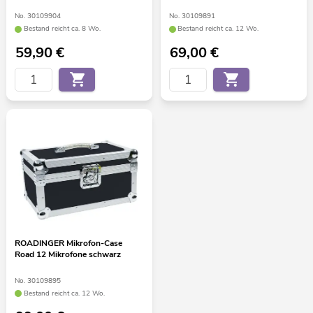
No. 30109904
No. 30109891
Bestand reicht ca. 8 Wo.
Bestand reicht ca. 12 Wo.
59,90
€
69,00
€
ROADINGER Mikrofon-Case
Road 12 Mikrofone schwarz
No. 30109895
Bestand reicht ca. 12 Wo.