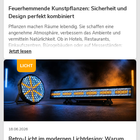
Feuerhemmende Kunstpflanzen: Sicherheit und
Design perfekt kombiniert
Pflanzen machen Räume lebendig. Sie schaffen eine
angenehme Atmosphäre, verbessern das Ambiente und
vermitteln Natürlichkeit. Ob in Hotels, Restaurants,
Einkaufszentren, Bürogebäuden oder auf Messeständen:
Jetzt lesen
eine hochwertige Begrünung gehört heute längst zum
modernen Raumkonzept.
LICHT
18.06.2026
Retro-Licht im modernen Lichtdesign: Warum