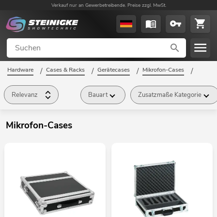
Verkauf nur an Gewerbetreibende. Preise zzgl. MwSt.
Hardware
/
Cases & Racks
/
Gerätecases
/
Mikrofon-Cases
/
Relevanz
Bauart
Zusatzmaße Kategorie
Mikrofon-Cases