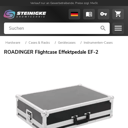
Verkauf nur an Gewerbetreibende. Preise zzgl. MwSt.
Hardware
/
Cases & Racks
/
Gerätecases
/
Instrumenten-Cases
ROADINGER Flightcase Effektpedale EF-2