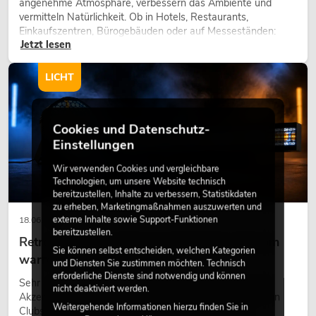
angenehme Atmosphäre, verbessern das Ambiente und
vermitteln Natürlichkeit. Ob in Hotels, Restaurants,
Einkaufszentren, Bürogebäuden oder auf Messeständen:
Jetzt lesen
eine hochwertige Begrünung gehört heute längst zum
modernen Raumkonzept.
LICHT
Cookies und Datenschutz-
Einstellungen
Wir verwenden Cookies und vergleichbare
Technologien, um unsere Website technisch
bereitzustellen, Inhalte zu verbessern, Statistikdaten
zu erheben, Marketingmaßnahmen auszuwerten und
externe Inhalte sowie Support-Funktionen
18.06.2026
bereitzustellen.
Retro-Licht im modernen Lichtdesign: Warum
Sie können selbst entscheiden, welchen Kategorien
warmes Licht wieder wirkt
und Diensten Sie zustimmen möchten. Technisch
erforderliche Dienste sind notwendig und können
Sehr warmes Licht, sichtbare Leuchtflächen und farbige
nicht deaktiviert werden.
Akzente prägen viele aktuelle Lichtdesigns auf Bühnen, in
Weitergehende Informationen hierzu finden Sie in
Clubs und bei Events. Retro-Licht ist dabei kein rein