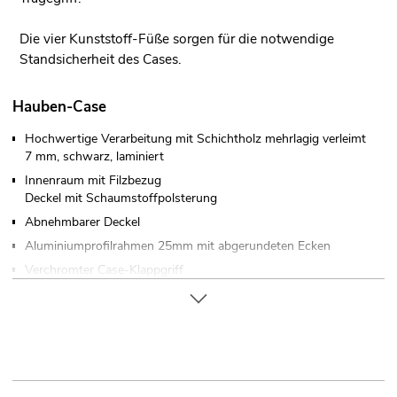
Die vier Kunststoff-Füße sorgen für die notwendige
Standsicherheit des Cases.
Hauben-Case
Hochwertige Verarbeitung mit Schichtholz mehrlagig verleimt
7 mm, schwarz, laminiert
Innenraum mit Filzbezug
Deckel mit Schaumstoffpolsterung
Abnehmbarer Deckel
Aluminiumprofilrahmen 25mm mit abgerundeten Ecken
Verchromter Case-Klappgriff
2 hochwertige Butterfly-Schlösser
Verschließbar über
4 x Gummifüße
Weiterführende Informationen zu diesem Produkt finden Sie
unter "Downloads" im Datenblatt