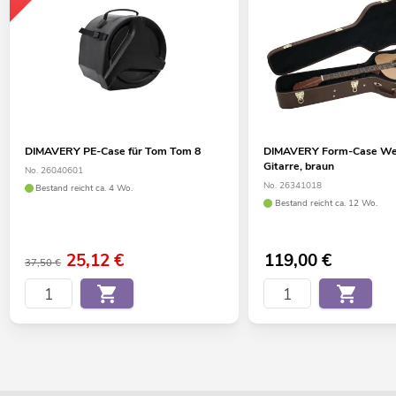
DIMAVERY PE-Case für Tom Tom 8
DIMAVERY Form-Case We
Gitarre, braun
No. 26040601
No. 26341018
Bestand reicht ca. 4 Wo.
Bestand reicht ca. 12 Wo.
25,12
€
119,00
€
37,50 €