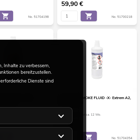
59,90
€
No. 51704198
No. 51700218
 Inhalte zu verbessern,
ktionen bereitzustellen.
rforderliche Dienste sind
MOKE FLUID -C2D-
EUROLITE SMOKE FLUID -X- Extrem A2,
Nebelfluid
1l, Nebelfluid
ht ca. 12 Wo.
Bestand reicht ca. 12 Wo.
7,50
€
No. 51703796
No. 51704354