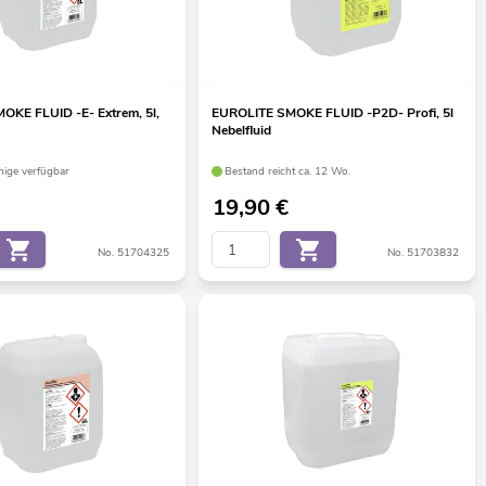
OKE FLUID -E- Extrem, 5l,
EUROLITE SMOKE FLUID -P2D- Profi, 5l
Nebelfluid
ige verfügbar
Bestand reicht ca. 12 Wo.
19,90
€
No. 51704325
No. 51703832