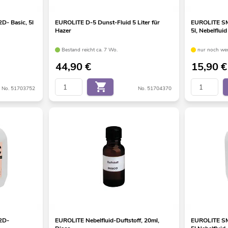
- Basic, 5l
EUROLITE D-5 Dunst-Fluid 5 Liter für
EUROLITE SM
Hazer
5l, Nebelfluid
Bestand reicht ca. 7 Wo.
nur noch wen
44,90
€
15,90
€
No. 51703752
No. 51704370
2D-
EUROLITE Nebelfluid-Duftstoff, 20ml,
EUROLITE SM