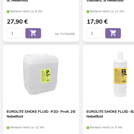
5l, Nebelfluid
Standard, 5l Nebelfluid
Bestand reicht ca. 8 Wo.
Bestand reicht ca. 12 Wo.
27,90
€
17,90
€
No. 51704355
EUROLITE SMOKE FLUID -P2D- Profi, 25l
EUROLITE SMOKE FLUID -B2D
Nebelfluid
Nebelfluid
Bestand reicht ca. 12 Wo.
Bestand reicht ca. 5 Wo.