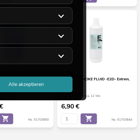
OKE FLUID -E2D- Extrem,
EUROLITE SMOKE FLUID -E2D- Extrem,
Alle akzeptieren
id
1l Nebelfluid
t ca. 4 Wo.
Bestand reicht ca. 12 Wo.
€
6,90
€
No. 51703850
No. 51703844