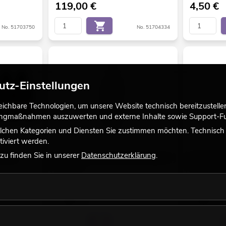
119,00
€
4,50
€
No. 51703750
No. 51704334
utz-Einstellungen
chbare Technologien, um unsere Website technisch bereitzustellen,
tingmaßnahmen auszuwerten und externe Inhalte sowie Support-Fun
lchen Kategorien und Diensten Sie zustimmen möchten. Technisch e
iviert werden.
u finden Sie in unserer
Datenschutzerklärung
.
lle 14
EUROLITE SMOKE FLUID -DSA- Effekt, 1l
EUROLITE S
Nebelfluid
Standard, 1l 
Bestand reicht ca. 12 Wo.
Bestand reic
7,90
€
5,50
€
No. 51704655
No. 51704359