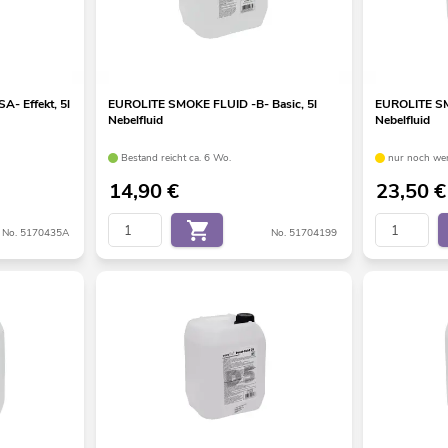
- Effekt, 5l
EUROLITE SMOKE FLUID -B- Basic, 5l
EUROLITE SM
Nebelfluid
Nebelfluid
Bestand reicht ca. 6 Wo.
nur noch wen
14,90
€
23,50
€
No. 5170435A
No. 51704199