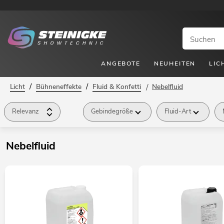
ANGEBOTE
NEUHEITEN
LIC
/
/
Licht
Bühneneffekte
Fluid & Konfetti
/
Nebelfluid
Relevanz
Gebindegröße
Fluid-Art
Nebelfluid