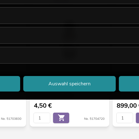
- Profi, 1l
EUROLITE Nebelfluid-Duftstoff, 20ml,
EUROLITE SM
Auswahl speichern
Vanille
200l Nebelflu
Bestand reicht ca. 12 Wo.
Bestand reich
4,50
€
899,00
No. 51703830
No. 51704720