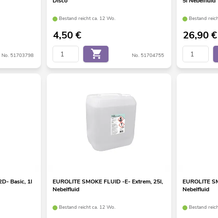
Disco
5l Nebelfluid
Bestand reicht ca. 12 Wo.
Bestand reic
4,50
€
26,90
€
No. 51703798
No. 51704755
- Basic, 1l
EUROLITE SMOKE FLUID -E- Extrem, 25l,
EUROLITE SMO
Nebelfluid
Nebelfluid
Bestand reicht ca. 12 Wo.
Bestand reic