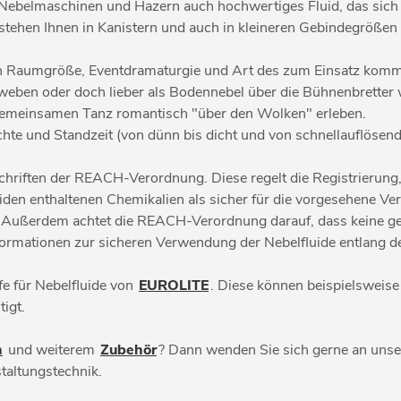
 Nebelmaschinen und Hazern auch hochwertiges Fluid, das sich
stehen Ihnen in Kanistern und auch in kleineren Gebindegrößen 
ach Raumgröße, Eventdramaturgie und Art des zum Einsatz komme
schweben oder doch lieber als Bodennebel über die Bühnenbretter 
 gemeinsamen Tanz romantisch "über den Wolken" erleben.
hte und Standzeit (von dünn bis dicht und von schnellauflösend 
rschriften der REACH-Verordnung. Diese regelt die Registrier
luiden enthaltenen Chemikalien als sicher für die vorgesehene 
rt. Außerdem achtet die REACH-Verordnung darauf, dass keine
formationen zur sicheren Verwendung der Nebelfluide entlang de
fe für Nebelfluide von
EUROLITE
. Diese können beispielsweise
igt.
n
und weiterem
Zubehör
? Dann wenden Sie sich gerne an unser
taltungstechnik.