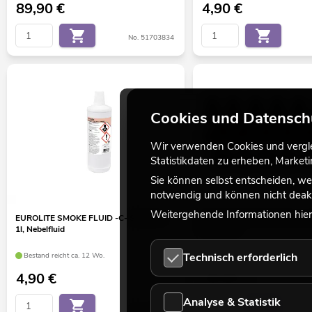
89,90
€
4,90
€
No. 51703834
Cookies und Datensch
Wir verwenden Cookies und verglei
Statistikdaten zu erheben, Marke
Sie können selbst entscheiden, we
notwendig und können nicht deakt
Weitergehende Informationen hierz
EUROLITE SMOKE FLUID -C- Standard,
EUROLITE Duftstoffset je 1x a
1l, Nebelfluid
Duftnoten
Technisch erforderlich
Bestand reicht ca. 12 Wo.
Bestand reicht ca. 12 Wo.
4,90
€
49,90
€
Analyse & Statistik
No. 51704201