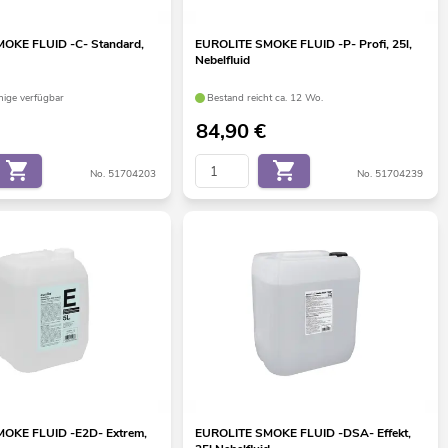
OKE FLUID -C- Standard,
EUROLITE SMOKE FLUID -P- Profi, 25l,
Nebelfluid
ige verfügbar
Bestand reicht ca. 12 Wo.
84,90
€
No. 51704203
No. 51704239
OKE FLUID -E2D- Extrem,
EUROLITE SMOKE FLUID -DSA- Effekt,