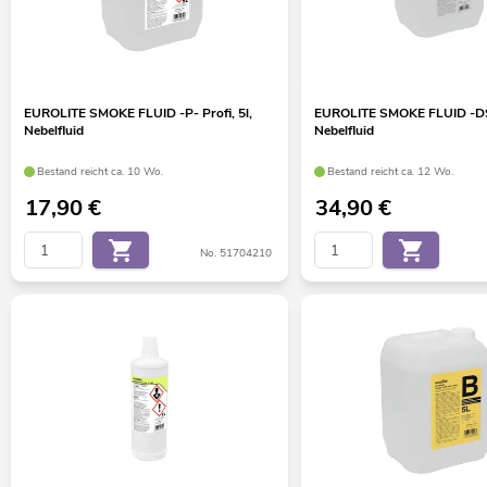
EUROLITE SMOKE FLUID -P- Profi, 5l,
EUROLITE SMOKE FLUID -DSA
Nebelfluid
Nebelfluid
Bestand reicht ca. 10 Wo.
Bestand reicht ca. 12 Wo.
17,90
€
34,90
€
No. 51704210