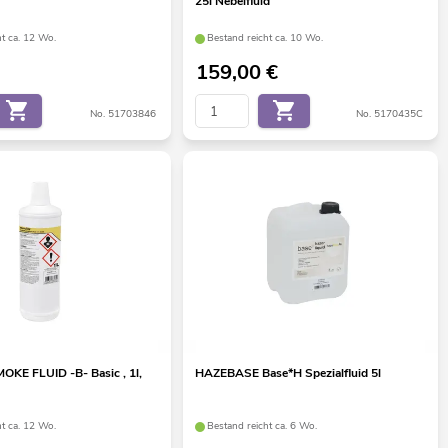
25l Nebelfluid
ht ca. 12 Wo.
Bestand reicht ca. 10 Wo.
159,00
€
No. 51703846
No. 5170435C
KE FLUID -B- Basic , 1l,
HAZEBASE Base*H Spezialfluid 5l
ht ca. 12 Wo.
Bestand reicht ca. 6 Wo.