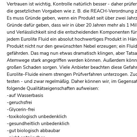
Vertrauen ist wichtig, Kontrolle natürlich besser - daher pr
die gesetzlichen Vorgaben wie z. B. die REACH-Verordnung zu
Es muss Gründe geben, wenn ein Produkt seit über zwei Jahr
Gründe dafür geben, dass wir in über 20 Jahren mehr als 1 Mil
und Verlässlichkeit sind die entscheidenden Komponenten für
jedem Eurolite Fluid ein absolut hochwertiges Produkt in Hä
Produkt nicht nur den gewünschten Nebel erzeugen; ein Fluid
gefährden. Das mag nun etwas dramatisch klingen, aber Tatsac
Atemwege stark angegriffen werden können. Außerdem können 
großen Schaden sorgen. Viele Anbieter beachten diese Gefahre
Eurolite-Fluide einem strengen Prüfverfahren unterzogen. Zu
testen - und zwar regelmäßig. Daher können wir, im Gegensatz
folgende Qualitätseigenschaften aufweisen:
-auf Wasserbasis
-geruchsfrei
-Glycerin-frei
-toxikologisch unbedenklich
-gesundheitlich unbedenklich
-gut biologisch abbaubar