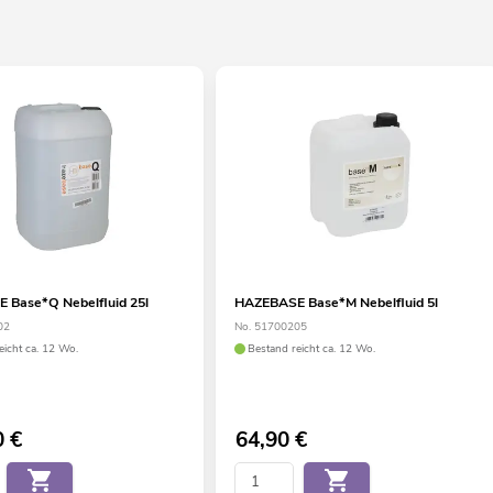
 Base*Q Nebelfluid 25l
HAZEBASE Base*M Nebelfluid 5l
02
No. 51700205
eicht ca. 12 Wo.
Bestand reicht ca. 12 Wo.
0
€
64,90
€