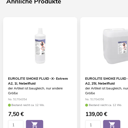
Ähnliche Produkte
EUROLITE SMOKE FLUID -X- Extrem
EUROLITE SMOKE FLUID -
A2, 1l, Nebelfluid
A2, 25l, Nebelfluid
der Artikel ist baugleich, nur andere
der Artikel ist baugleich, nu
Größe
Größe
No. 51704354
No. 51704356
Bestand reicht ca. 12 Wo.
Bestand reicht ca. 12 Wo.
7,50
€
139,00
€