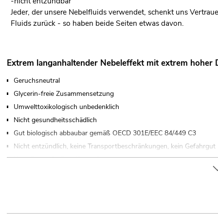
-nicht entzündbar
Jeder, der unsere Nebelfluids verwendet, schenkt uns Vertraue
Fluids zurück - so haben beide Seiten etwas davon.
Extrem langanhaltender Nebeleffekt mit extrem hoher 
Geruchsneutral
Glycerin-freie Zusammensetzung
Umwelttoxikologisch unbedenklich
Nicht gesundheitsschädlich
Gut biologisch abbaubar gemäß OECD 301E/EEC 84/449 C3
Nicht entzündlich, keine Transportbeschränkungen, kein Gefahrgut
Unterliegt ständiger Kontrolle
Bewährte Qualität
Nebelfluid auf Wasserbasis gebrauchsfertig
Made in Germany
Für Anwendungsgebiete wie zum Beispiel: Konzerte/FOH´s; Feuer