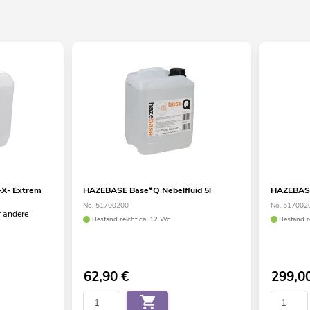
X- Extrem
HAZEBASE Base*Q Nebelfluid 5l
HAZEBASE
No. 51700200
No. 517002
r andere
Bestand reicht ca. 12 Wo.
Bestand r
62,90
€
299,0