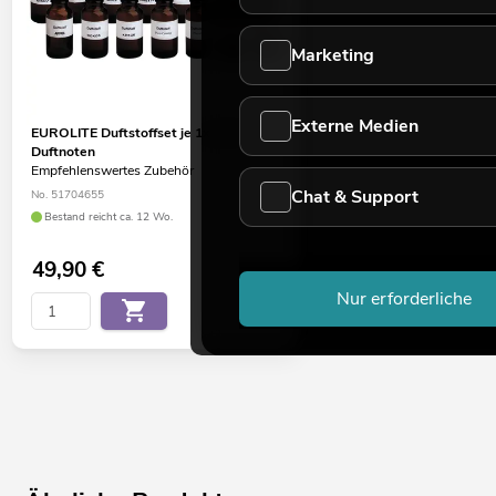
Marketing
Externe Medien
EUROLITE Duftstoffset je 1x alle 14
Duftnoten
Empfehlenswertes Zubehör
Chat & Support
No. 51704655
Bestand reicht ca. 12 Wo.
49,90
€
Nur erforderliche