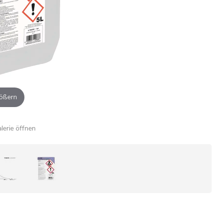
ößern
alerie öffnen