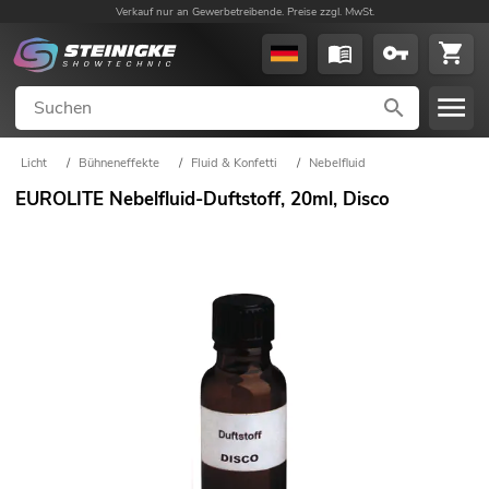
Verkauf nur an Gewerbetreibende. Preise zzgl. MwSt.
Licht
/
Bühneneffekte
/
Fluid & Konfetti
/
Nebelfluid
EUROLITE Nebelfluid-Duftstoff, 20ml, Disco