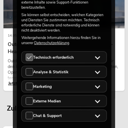
externe Inhalte sowie Support-Funktionen
bereitzustellen.
Sie können selbst entscheiden, welchen Kategorien
und Diensten Sie zustimmen möchten. Technisch
erforderliche Dienste sind notwendig und können
nicht deaktiviert werden.
14.05.2026
Weitergehende Informationen hierzu finden Sie in
unserer
Datenschutzerklärung
.
Outdoor Moving-Heads: Wetterfeste Moving-
Heads bei Events
Technisch erforderlich
Outdoor Moving-Heads sind bewegliche Scheinwerfer für
den Einsatz im Freien. Sie werden bei Festivals, Stadtfesten,
Analyse & Statistik
Open-Air-Konzerten, Architekturinszenierungen und
temporären Außeninstallationen eingesetzt.
Jetzt lesen
Marketing
Externe Medien
Zuletzt angesehene Artikel
Chat & Support