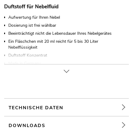
Duftstoff für Nebelfluid
Aufwertung für Ihren Nebel
Dosierung ist frei wählbar
Beeinträchtigt nicht die Lebensdauer Ihres Nebelgerätes
Ein Fläschchen mit 20 ml reicht für 5 bis 30 Liter
Nebelflüssigkeit
Duftstoff Konzentrat
Made in Germany
Für Anwendungsgebiete wie zum Beispiel: Partykeller;
Clubs/Tanzschulen
TECHNISCHE DATEN
DOWNLOADS