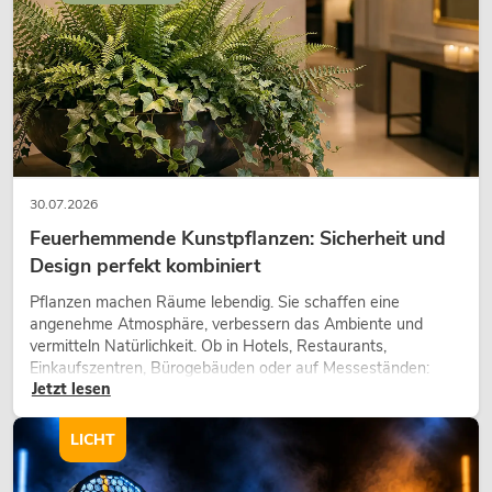
30.07.2026
Feuerhemmende Kunstpflanzen: Sicherheit und
Design perfekt kombiniert
Pflanzen machen Räume lebendig. Sie schaffen eine
angenehme Atmosphäre, verbessern das Ambiente und
vermitteln Natürlichkeit. Ob in Hotels, Restaurants,
Einkaufszentren, Bürogebäuden oder auf Messeständen:
Jetzt lesen
eine hochwertige Begrünung gehört heute längst zum
modernen Raumkonzept.
LICHT