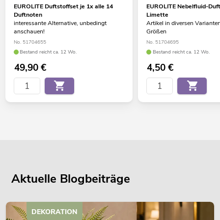
EUROLITE Duftstoffset je 1x alle 14
EUROLITE Nebelfluid-Dufts
Duftnoten
Limette
interessante Alternative, unbedingt
Artikel in diversen Variante
anschauen!
Größen
No. 51704655
No. 51704695
Bestand reicht ca. 12 Wo.
Bestand reicht ca. 12 Wo.
49,90
€
4,50
€
Aktuelle Blogbeiträge
DEKORATION