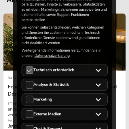
Aktuelle Blogbeiträge
bereitzustellen, Inhalte zu verbessern, Statistikdaten
zu erheben, Marketingmaßnahmen auszuwerten und
externe Inhalte sowie Support-Funktionen
DEKORATION
bereitzustellen.
Sie können selbst entscheiden, welchen Kategorien
und Diensten Sie zustimmen möchten. Technisch
erforderliche Dienste sind notwendig und können
nicht deaktiviert werden.
Weitergehende Informationen hierzu finden Sie in
unserer
Datenschutzerklärung
.
Technisch erforderlich
30.07.2026
Analyse & Statistik
Feuerhemmende Kunstpflanzen: Sicherheit und
Design perfekt kombiniert
Marketing
Pflanzen machen Räume lebendig. Sie schaffen eine
angenehme Atmosphäre, verbessern das Ambiente und
Externe Medien
vermitteln Natürlichkeit. Ob in Hotels, Restaurants,
Einkaufszentren, Bürogebäuden oder auf Messeständen:
Jetzt lesen
eine hochwertige Begrünung gehört heute längst zum
Chat & Support