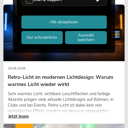
modernen Raumkonzept.
LICHT
Alle akzeptieren
Auswahl
Nur erforderliche
speichern
18.06.2026
Retro-Licht im modernen Lichtdesign: Warum
warmes Licht wieder wirkt
Sehr warmes Licht, sichtbare Leuchtflächen und farbige
Akzente prägen viele aktuelle Lichtdesigns auf Bühnen, in
Clubs und bei Events. Retro-Licht ist dabei kein rein
nostalgischer Effekt, sondern ein bewusst eingesetztes
Jetzt lesen
Gestaltungsmittel: Es schafft Atmosphäre, gibt Szenen
Charakter und kann technische LED-Setups emotionaler