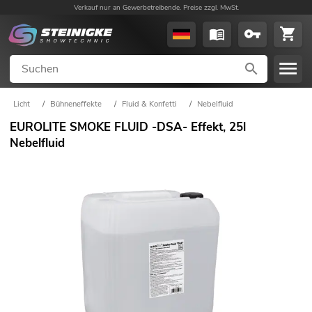
Verkauf nur an Gewerbetreibende. Preise zzgl. MwSt.
Licht
/
Bühneneffekte
/
Fluid & Konfetti
/
Nebelfluid
EUROLITE SMOKE FLUID -DSA- Effekt, 25l
Nebelfluid