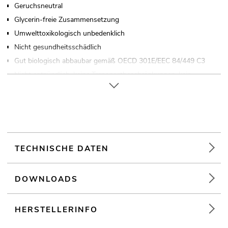
Geruchsneutral
Glycerin-freie Zusammensetzung
Umwelttoxikologisch unbedenklich
Nicht gesundheitsschädlich
Gut biologisch abbaubar gemäß OECD 301E/EEC 84/449 C3
Nicht entzündlich, keine Transportbeschränkungen, kein
Gefahrgut
Unterliegt ständiger Kontrolle
Bewährte Qualität
Nebelfluid auf Wasserbasis gebrauchsfertig
Made in Germany
TECHNISCHE DATEN
Für Anwendungsgebiete wie zum Beispiel: Video- und
Fotografie; Theater; Produktpräsentationen und Vorträge
DOWNLOADS
HERSTELLERINFO